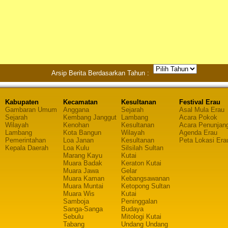
Arsip Berita Berdasarkan Tahun :
Kabupaten
Kecamatan
Kesultanan
Festival Erau
Gambaran Umum
Anggana
Sejarah
Asal Mula Erau
Sejarah
Kembang Janggut
Lambang
Acara Pokok
Wilayah
Kenohan
Kesultanan
Acara Penunjan
Lambang
Kota Bangun
Wilayah
Agenda Erau
Pemerintahan
Loa Janan
Kesultanan
Peta Lokasi Era
Kepala Daerah
Loa Kulu
Silsilah Sultan
Marang Kayu
Kutai
Muara Badak
Keraton Kutai
Muara Jawa
Gelar
Muara Kaman
Kebangsawanan
Muara Muntai
Ketopong Sultan
Muara Wis
Kutai
Samboja
Peninggalan
Sanga-Sanga
Budaya
Sebulu
Mitologi Kutai
Tabang
Undang Undang