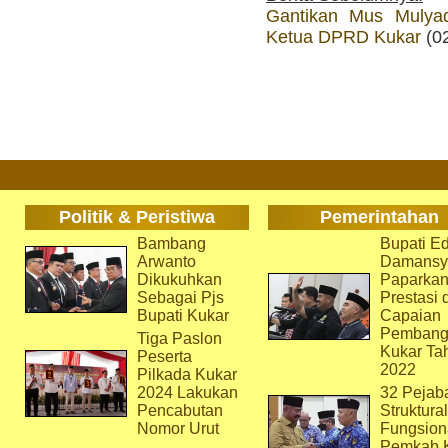
Gantikan Mus Mulyad
Ketua DPRD Kukar
(02
Politik & Peristiwa
Pemerintahan
Bambang
Bupati Ed
Arwanto
Damansy
Dikukuhkan
Paparka
Sebagai Pjs
Prestasi 
Bupati Kukar
Capaian
Pembang
Tiga Paslon
Kukar Ta
Peserta
2022
Pilkada Kukar
2024 Lakukan
32 Pejab
Pencabutan
Struktura
Nomor Urut
Fungsion
Pemkab 