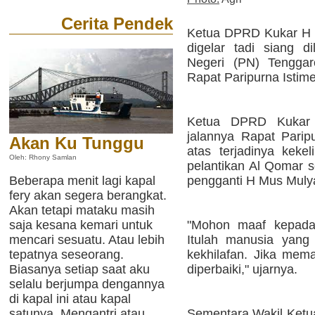
Cerita Pendek
Ketua DPRD Kukar H S
digelar tadi siang d
Negeri (PN) Tenggar
Rapat Paripurna Isti
Ketua DPRD Kukar
jalannya Rapat Parip
Akan Ku Tunggu
atas terjadinya keke
Oleh: Rhony Samlan
pelantikan Al Qomar 
pengganti H Mus Mulya
Beberapa menit lagi kapal
fery akan segera berangkat.
Akan tetapi mataku masih
"Mohon maaf kepada
saja kesana kemari untuk
Itulah manusia yang 
mencari sesuatu. Atau lebih
kekhilafan. Jika mem
tepatnya seseorang.
diperbaiki," ujarnya.
Biasanya setiap saat aku
selalu berjumpa dengannya
di kapal ini atau kapal
Sementara Wakil Ketua
satunya. Mengantri atau