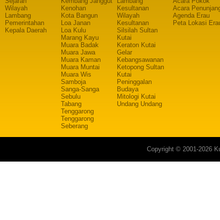
Sejarah
Kembang Janggut
Lambang
Acara Pokok
Wilayah
Kenohan
Kesultanan
Acara Penunjan
Lambang
Kota Bangun
Wilayah
Agenda Erau
Pemerintahan
Loa Janan
Kesultanan
Peta Lokasi Era
Kepala Daerah
Loa Kulu
Silsilah Sultan
Marang Kayu
Kutai
Muara Badak
Keraton Kutai
Muara Jawa
Gelar
Muara Kaman
Kebangsawanan
Muara Muntai
Ketopong Sultan
Muara Wis
Kutai
Samboja
Peninggalan
Sanga-Sanga
Budaya
Sebulu
Mitologi Kutai
Tabang
Undang Undang
Tenggarong
Tenggarong
Seberang
Copyright © 2001-2026 Ku