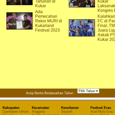
Tahunan di
Kukar
Kukar
Laksana
Kongres 
Ada
Pemecahan
Kalahkan
Rekor MURI di
FC di Par
Kukarland
Final, T
Festival 2023
Juara Lig
Askab P
Kukar 20
Arsip Berita Berdasarkan Tahun :
Kabupaten
Kecamatan
Kesultanan
Festival Erau
Gambaran Umum
Anggana
Sejarah
Asal Mula Erau