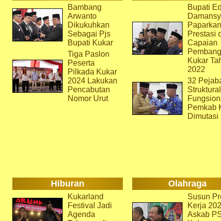
Bambang
Bupati Ed
Arwanto
Damansy
Dikukuhkan
Paparka
Sebagai Pjs
Prestasi 
Bupati Kukar
Capaian
Pembang
Tiga Paslon
Kukar Ta
Peserta
2022
Pilkada Kukar
2024 Lakukan
32 Pejab
Pencabutan
Struktura
Nomor Urut
Fungsion
Pemkab 
Dimutasi
Hiburan
Olahraga
Kukarland
Susun Pr
Festival Jadi
Kerja 202
Agenda
Askab P