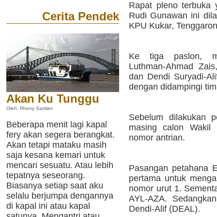
Rapat pleno terbuka
Cerita Pendek
Rudi Gunawan ini dila
KPU Kukar, Tenggaron
Ke tiga paslon, 
Luthman-Ahmad Zais,
dan Dendi Suryadi-Alif
dengan didampingi ti
Akan Ku Tunggu
Oleh: Rhony Samlan
Sebelum dilakukan p
Beberapa menit lagi kapal
masing calon Wakil 
fery akan segera berangkat.
nomor antrian.
Akan tetapi mataku masih
saja kesana kemari untuk
mencari sesuatu. Atau lebih
Pasangan petahana E
tepatnya seseorang.
pertama untuk mengam
Biasanya setiap saat aku
nomor urut 1. Sementa
selalu berjumpa dengannya
AYL-AZA. Sedangkan 
di kapal ini atau kapal
Dendi-Alif (DEAL).
satunya. Mengantri atau