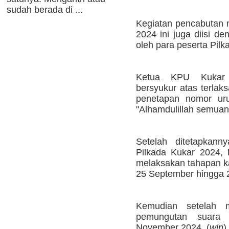
sudah berada di ...
Kegiatan pencabutan n
2024 ini juga diisi d
oleh para peserta Pilk
Ketua KPU Kukar
bersyukur atas terla
penetapan nomor uru
"Alhamdulillah semuany
Setelah ditetapkann
Pilkada Kukar 2024, l
melaksakan tahapan k
25 September hingga 
Kemudian setelah 
pemungutan suara
November 2024. (
win
)