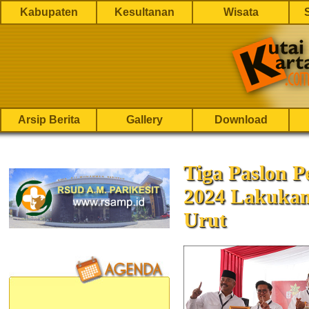
Kabupaten
Kesultanan
Wisata
Arsip Berita
Gallery
Download
Tiga Paslon P
2024 Lakuka
Urut