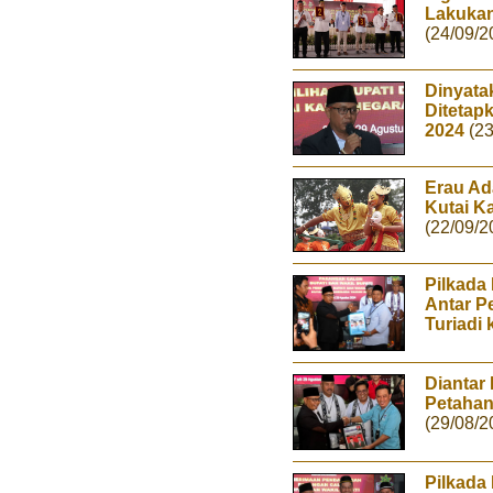
Lakukan
(24/09/2
Dinyata
Ditetap
2024
(2
Erau Ad
Kutai K
(22/09/2
Pilkada
Antar P
Turiadi
Diantar
Petahan
(29/08/2
Pilkada