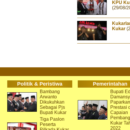
KPU Kuk
(29/08/2
Kukarla
Kukar
(
Politik & Peristiwa
Pemerintahan
Bambang
Bupati Ed
Arwanto
Damansy
Dikukuhkan
Paparka
Sebagai Pjs
Prestasi 
Bupati Kukar
Capaian
Pembang
Tiga Paslon
Kukar Ta
Peserta
2022
Pilkada Kukar