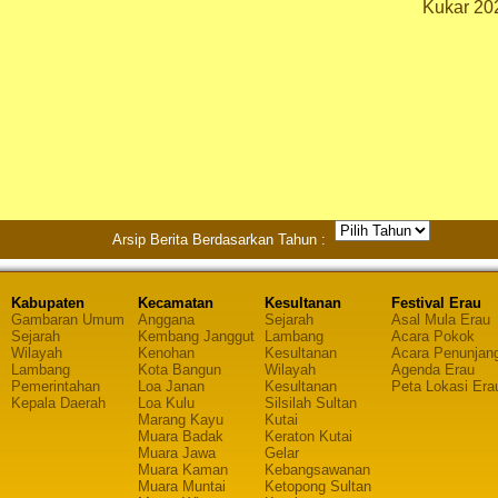
Kukar 20
Arsip Berita Berdasarkan Tahun :
Kabupaten
Kecamatan
Kesultanan
Festival Erau
Gambaran Umum
Anggana
Sejarah
Asal Mula Erau
Sejarah
Kembang Janggut
Lambang
Acara Pokok
Wilayah
Kenohan
Kesultanan
Acara Penunjan
Lambang
Kota Bangun
Wilayah
Agenda Erau
Pemerintahan
Loa Janan
Kesultanan
Peta Lokasi Era
Kepala Daerah
Loa Kulu
Silsilah Sultan
Marang Kayu
Kutai
Muara Badak
Keraton Kutai
Muara Jawa
Gelar
Muara Kaman
Kebangsawanan
Muara Muntai
Ketopong Sultan