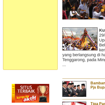
Ku
29
Up
Be
ke
yang berlangsung di
Tenggarong, pada Ming
...
Bamban
Pjs Bup
Tiga Pa