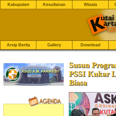
Kabupaten
Kesultanan
Wisata
Arsip Berita
Gallery
Download
Susun Progra
PSSI Kukar L
Biasa