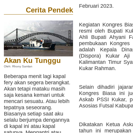
Februari 2023.
Cerita Pendek
Kegiatan Kongres Bia
resmi oleh Bupati Ku
Ahli Bupati Ahyani F
pembukaan Kongres B
adalah Kepala Din
(Dispora) Kukar Aji
Akan Ku Tunggu
Kalimantan Timur Sya
Oleh: Rhony Samlan
Kukar Rahman.
Beberapa menit lagi kapal
fery akan segera berangkat.
Selain dihadiri jaja
Akan tetapi mataku masih
Kongres Biasa ini ju
saja kesana kemari untuk
Askab PSSI Kukar, p
mencari sesuatu. Atau lebih
Asosias Futsal Kabupa
tepatnya seseorang.
Biasanya setiap saat aku
selalu berjumpa dengannya
Dikatakan Ketua Ask
di kapal ini atau kapal
tahun ini merupakan
satunya. Mengantri atau