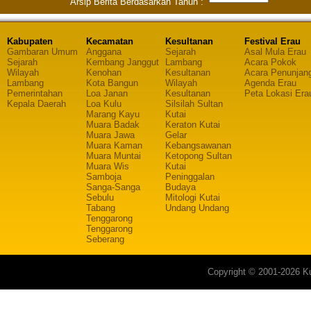
Arsip Berita Berdasarkan Tahun :
Kabupaten
Kecamatan
Kesultanan
Festival Erau
Gambaran Umum
Anggana
Sejarah
Asal Mula Erau
Sejarah
Kembang Janggut
Lambang
Acara Pokok
Wilayah
Kenohan
Kesultanan
Acara Penunjan
Lambang
Kota Bangun
Wilayah
Agenda Erau
Pemerintahan
Loa Janan
Kesultanan
Peta Lokasi Era
Kepala Daerah
Loa Kulu
Silsilah Sultan
Marang Kayu
Kutai
Muara Badak
Keraton Kutai
Muara Jawa
Gelar
Muara Kaman
Kebangsawanan
Muara Muntai
Ketopong Sultan
Muara Wis
Kutai
Samboja
Peninggalan
Sanga-Sanga
Budaya
Sebulu
Mitologi Kutai
Tabang
Undang Undang
Tenggarong
Tenggarong
Seberang
Copyright © 2001-2026 Ku