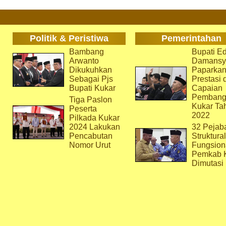
Politik & Peristiwa
Pemerintahan
Bambang
Bupati Ed
Arwanto
Damansy
Dikukuhkan
Paparka
Sebagai Pjs
Prestasi 
Bupati Kukar
Capaian
Pembang
Tiga Paslon
Kukar Ta
Peserta
2022
Pilkada Kukar
2024 Lakukan
32 Pejab
Pencabutan
Struktura
Nomor Urut
Fungsion
Pemkab 
Dimutasi