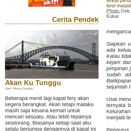
terkait pen
teror masjid
Photo:
Dok.
Kukar
Cerita Pendek
mengancam
Siapkan u
ada kelua
Kalau tida
kejam dan
pimpinan 
sudah ad
Balikpapa
Akan Ku Tunggu
sejumlah 
Oleh: Rhony Samlan
Beberapa menit lagi kapal fery akan
Usai mena
segera berangkat. Akan tetapi mataku
ternyata 
masih saja kesana kemari untuk
Keluraha
mencari sesuatu. Atau lebih tepatnya
menjadi te
seseorang. Biasanya setiap saat aku
selalu berjumpa dengannya di kapal ini
Pengurus 