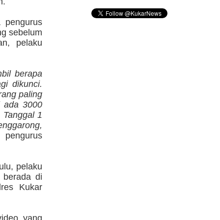
n.
a pengurus
ng sebelum
an, pelaku
bil berapa
gi dikunci.
rang paling
i ada 3000
. Tanggal 1
enggarong,
 pengurus
lu, pelaku
 berada di
lres Kukar
video yang