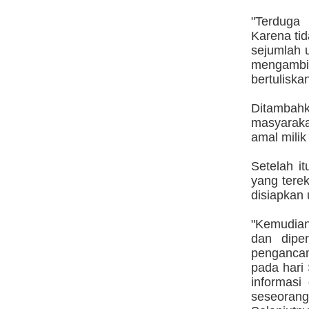
"Terduga 
Karena ti
sejumlah 
mengambil
bertulisk
Ditambahk
masyaraka
amal mili
Setelah i
yang tere
disiapkan 
"Kemudian 
dan dipe
pengancam
pada hari
informasi
seseorang