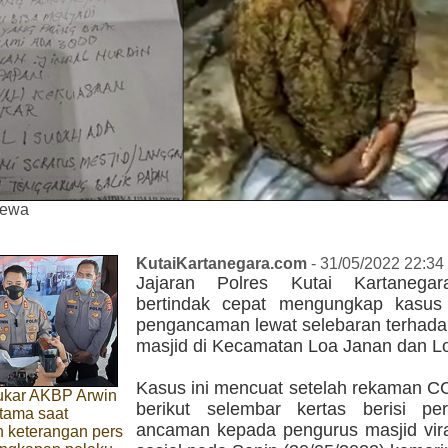
mewa
KutaiKartanegara.com
- 31/05/2022 22:34
Jajaran Polres Kutai Kartanegar
bertindak cepat mengungkap kasus
pengancaman lewat selebaran terhada
masjid di Kecamatan Loa Janan dan Lo
Kasus ini mencuat setelah rekaman C
ukar AKBP Arwin
berikut selembar kertas berisi pe
tama saat
ancaman kepada pengurus masjid vira
 keterangan pers