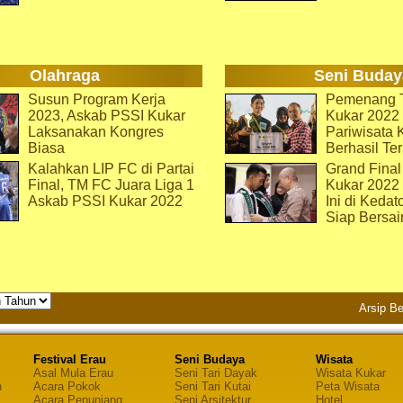
Olahraga
Seni Buday
Susun Program Kerja
Pemenang T
2023, Askab PSSI Kukar
Kukar 2022 
Laksanakan Kongres
Pariwisata 
Biasa
Berhasil Ter
Kalahkan LIP FC di Partai
Grand Final
Final, TM FC Juara Liga 1
Kukar 2022
Askab PSSI Kukar 2022
Ini di Kedat
Siap Bersai
Arsip Be
Festival Erau
Seni Budaya
Wisata
Asal Mula Erau
Seni Tari Dayak
Wisata Kukar
n
Acara Pokok
Seni Tari Kutai
Peta Wisata
Acara Penunjang
Seni Arsitektur
Hotel