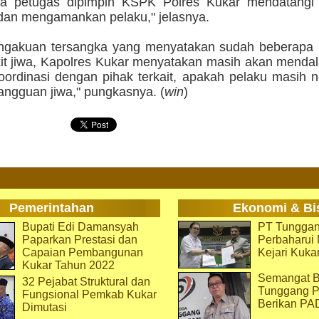
ya petugas dipimpin KSPK Polres Kukar mendatangi 
dan mengamankan pelaku," jelasnya.
engakuan tersangka yang menyatakan sudah beberapa 
it jiwa, Kapolres Kukar menyatakan masih akan mendal
oordinasi dengan pihak terkait, apakah pelaku masih 
angguan jiwa," pungkasnya. (
win
)
Pemerintahan
Ekonomi & Bi
Bupati Edi Damansyah
PT Tunggan
Paparkan Prestasi dan
Perbaharu
Capaian Pembangunan
Kejari Kuka
Kukar Tahun 2022
Semangat B
32 Pejabat Struktural dan
Tunggang P
Fungsional Pemkab Kukar
Berikan PA
Dimutasi