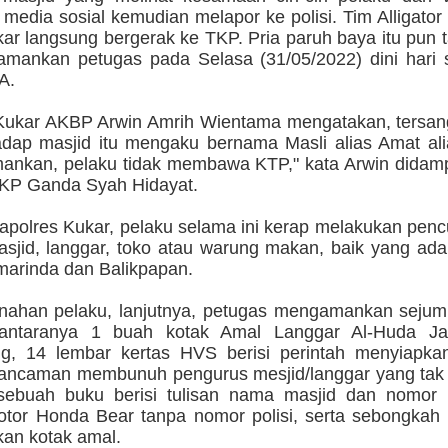
 media sosial kemudian melapor ke polisi. Tim Alligator
ar langsung bergerak ke TKP. Pria paruh baya itu pun t
iamankan petugas pada Selasa (31/05/2022) dini hari 
A.
Kukar AKBP Arwin Amrih Wientama mengatakan, tersan
hadap masjid itu mengaku bernama Masli alias Amat al
mankan, pelaku tidak membawa KTP," kata Arwin didamp
KP Ganda Syah Hidayat.
apolres Kukar, pelaku selama ini kerap melakukan penc
asjid, langgar, toko atau warung makan, baik yang ada
marinda dan Balikpapan.
nahan pelaku, lanjutnya, petugas mengamankan sejum
i antaranya 1 buah kotak Amal Langgar Al-Huda Ja
g, 14 lembar kertas HVS berisi perintah menyiapka
ancaman membunuh pengurus mesjid/langgar yang ta
 sebuah buku berisi tulisan nama masjid dan nomor 
tor Honda Bear tanpa nomor polisi, serta sebongkah 
n kotak amal.