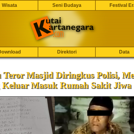
Wisata
Seni Budaya
Festival E
Download
Direktori
Data
 Teror Masjid Diringkus Polisi, 
g Keluar Masuk Rumah Sakit Jiwa