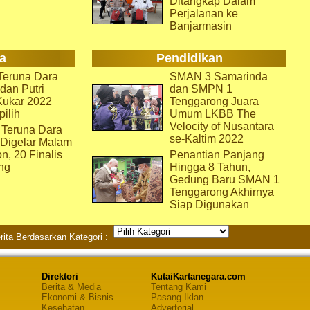
Ditangkap Dalam
Perjalanan ke
Banjarmasin
a
Pendidikan
eruna Dara
SMAN 3 Samarinda
dan Putri
dan SMPN 1
Kukar 2022
Tenggarong Juara
pilih
Umum LKBB The
Velocity of Nusantara
 Teruna Dara
se-Kaltim 2022
 Digelar Malam
on, 20 Finalis
Penantian Panjang
ng
Hingga 8 Tahun,
Gedung Baru SMAN 1
Tenggarong Akhirnya
Siap Digunakan
rita Berdasarkan Kategori :
Direktori
KutaiKartanegara.com
Berita & Media
Tentang Kami
Ekonomi & Bisnis
Pasang Iklan
Kesehatan
Advertorial