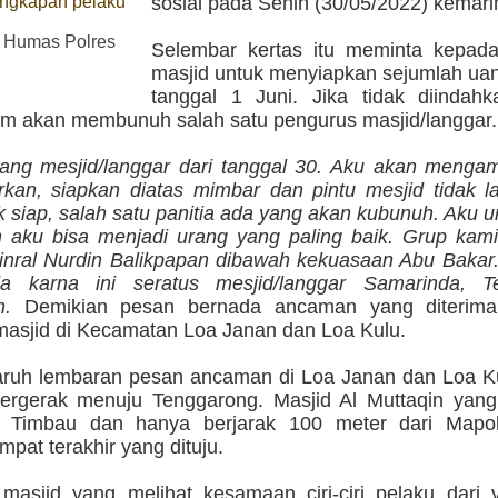
angkapan pelaku
sosial pada Senin (30/05/2022) kemari
 Humas Polres
Selembar kertas itu meminta kepad
masjid untuk menyiapkan sejumlah ua
tanggal 1 Juni. Jika tidak diindahk
 akan membunuh salah satu pengurus masjid/langgar.
ang mesjid/langgar dari tanggal 30. Aku akan mengam
rkan, siapkan diatas mimbar dan pintu mesjid tidak la
k siap, salah satu panitia ada yang akan kubunuh. Aku u
 aku bisa menjadi urang yang paling baik. Grup kam
jinral Nurdin Balikpapan dibawah kekuasaan Abu Bakar
a karna ini seratus mesjid/langgar Samarinda, T
n.
Demikian pesan bernada ancaman yang diterima
masjid di Kecamatan Loa Janan dan Loa Kulu.
ruh lembaran pesan ancaman di Loa Janan dan Loa Ku
bergerak menuju Tenggarong. Masjid Al Muttaqin yang
n Timbau dan hanya berjarak 100 meter dari Mapo
mpat terakhir yang dituju.
masjid yang melihat kesamaan ciri-ciri pelaku dari 