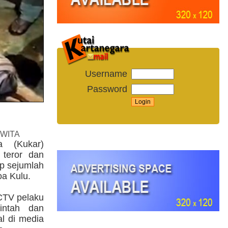
Username
Password
 WITA
a (Kukar)
 teror dan
p sejumlah
a Kulu.
CTV pelaku
rintah dan
l di media