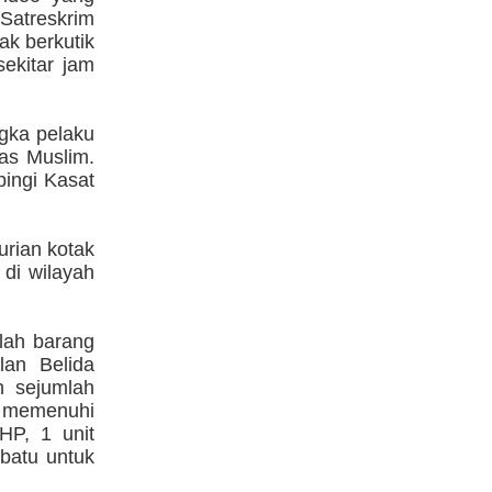
 Satreskrim
ak berkutik
sekitar jam
gka pelaku
ias Muslim.
ingi Kasat
urian kotak
 di wilayah
lah barang
lan Belida
n sejumlah
k memenuhi
HP, 1 unit
batu untuk