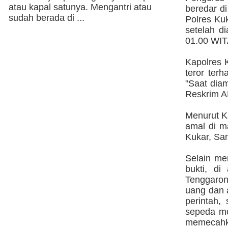
atau kapal satunya. Mengantri atau
beredar di
sudah berada di ...
Polres Kuk
setelah d
01.00 WIT
Kapolres 
teror ter
"Saat dia
Reskrim A
Menurut K
amal di m
Kukar, Sa
Selain me
bukti, d
Tenggaron
uang dan 
perintah,
sepeda mo
memecahka