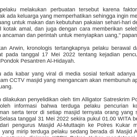
pelaku melakukan perbuatan tersebut karena fakto
dak ada keluarga yang memperhatikan sehingga ingin m
uang untuk makan dan kebutuhan pakaian sehari-hari d
 kotak amal, dan juga dengan cara memberikan sele
an ancaman dan perintah untuk menyiapkan uang," papar
an Arwin, kronologis tertangkapnya pelaku berawal da
t pada tanggal 17 Mei 2022 tentang kejadian pencu
k Pondok Pesantren Al-Hidayah.
tu ada kabar yang viral di media sosial terkait adany
kam CCTV masjid yang mengancam akan membunuh apa
uang.
dilakukan penyelidikan oleh tim Alligator Satreskrim P
roleh informasi bahwa terduga pelaku pencurian k
an serta teror di setiap masjid ternyata orang yang 
 Selasa tanggal 31 Mei 2022 sekira pukul 01.00 WITA 
 dari pengurus Masjid Al-Muttaqin ke Polres Kukar m
 yang mirip terduga pelaku sedang berada di Masjid A