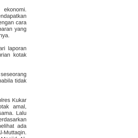
r ekonomi.
endapatkan
engan cara
baran yang
nya.
ri laporan
rian kotak
a seseorang
bila tidak
olres Kukar
otak amal,
sama. Lalu
berdasarkan
elihat ada
l-Muttaqin.