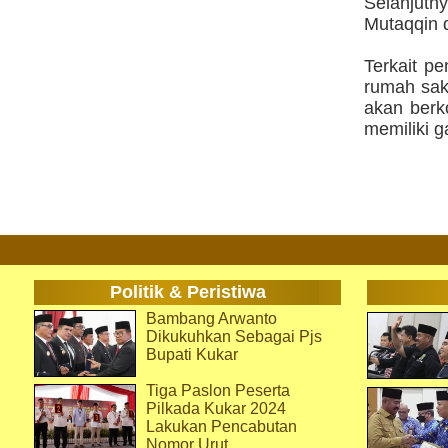
Selanjutn
Mutaqqin 
Terkait p
rumah sak
akan berk
memiliki g
Politik & Peristiwa
Bambang Arwanto
Dikukuhkan Sebagai Pjs
Bupati Kukar
Tiga Paslon Peserta
Pilkada Kukar 2024
Lakukan Pencabutan
Nomor Urut