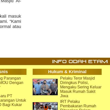
Masjid Al-
kali masuk
ami. "Kami
normal atau
snis
Hukum & Kriminal
g Parangan
Pelaku Teror Masjid
i MOU Dengan
Diringkus Polisi,
r
Mengaku Sering Keluar
Masuk Rumah Sakit
aru PT
Jiwa
arangan Untuk
IRT Pelaku
D Bagi Kukar
Pembakaran Rumah