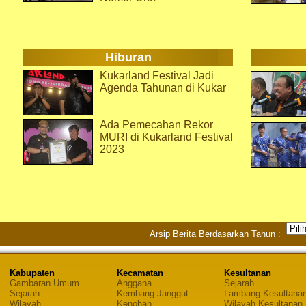
Hiburan
Kukarland Festival Jadi
Agenda Tahunan di Kukar
Ada Pemecahan Rekor
MURI di Kukarland Festival
2023
Arsip Berita Berdasarkan Tahun :
Kabupaten
Kecamatan
Kesultanan
Gambaran Umum
Anggana
Sejarah
Sejarah
Kembang Janggut
Lambang Kesultana
Wilayah
Kenohan
Wilayah Kesultanan