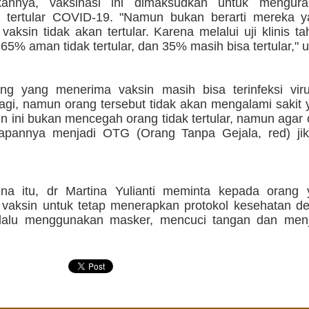
kannya, vaksinasi ini dimaksudkan untuk mengura
 tertular COVID-19. "Namun bukan berarti mereka 
aksin tidak akan tertular. Karena melalui uji klinis ta
 65% aman tidak tertular, dan 35% masih bisa tertular,"
ng yang menerima vaksin masih bisa terinfeksi vir
lagi, namun orang tersebut tidak akan mengalami sakit 
in ini bukan mencegah orang tidak tertular, namun agar 
rapannya menjadi OTG (Orang Tanpa Gejala, red) jika 
na itu, dr Martina Yulianti meminta kepada orang 
vaksin untuk tetap menerapkan protokol kesehatan de
elalu menggunakan masker, mencuci tangan dan menj