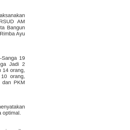
ilaksanakan
di RSUD AM
ota Bangun
 Rimba Ayu
-Sanga 19
ga Jadi 2
 14 orang,
10 orang,
, dan PKM
menyatakan
 optimal.