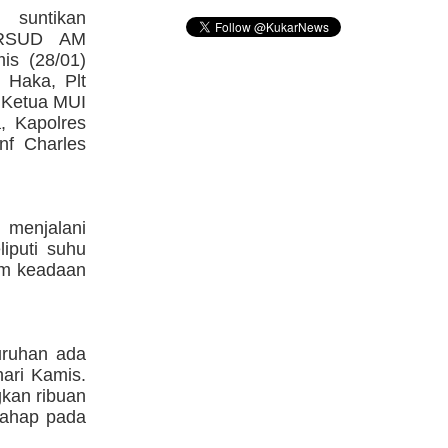
suntikan
 RSUD AM
is (28/01)
 Haka, Plt
l Ketua MUI
, Kapolres
nf Charles
 menjalani
iputi suhu
am keadaan
uruhan ada
ari Kamis.
kan ribuan
tahap pada