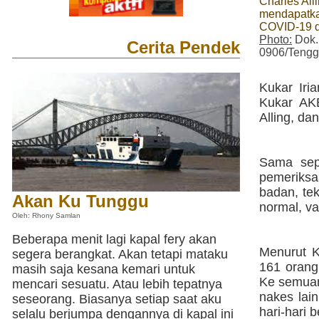
Charles Alli
mendapatka
COVID-19 d
Photo:
Dok.
Cerita Pendek
0906/Tengg
Kukar Iri
Kukar AKB
Alling, da
Sama sepe
pemeriksa
badan, te
Akan Ku Tunggu
normal, va
Oleh: Rhony Samlan
Beberapa menit lagi kapal fery akan
Menurut K
segera berangkat. Akan tetapi mataku
161 orang
masih saja kesana kemari untuk
Ke semuan
mencari sesuatu. Atau lebih tepatnya
nakes lai
seseorang. Biasanya setiap saat aku
hari-hari b
selalu berjumpa dengannya di kapal ini