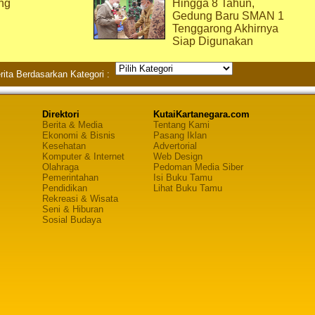
ng
Hingga 8 Tahun,
Gedung Baru SMAN 1
Tenggarong Akhirnya
Siap Digunakan
rita Berdasarkan Kategori :
Direktori
KutaiKartanegara.com
Berita & Media
Tentang Kami
Ekonomi & Bisnis
Pasang Iklan
Kesehatan
Advertorial
Komputer & Internet
Web Design
Olahraga
Pedoman Media Siber
Pemerintahan
Isi Buku Tamu
Pendidikan
Lihat Buku Tamu
Rekreasi & Wisata
Seni & Hiburan
Sosial Budaya