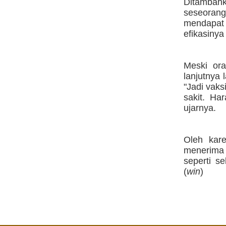
Ditambah
seseorang
mendapat v
efikasinya
Meski ora
lanjutnya 
"Jadi vaks
sakit. Ha
ujarnya.
Oleh kare
menerima 
seperti s
(
win
)