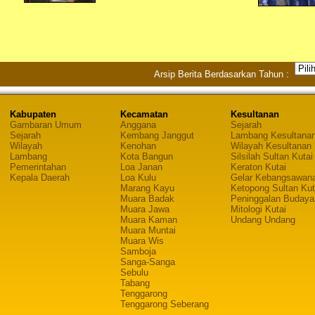
Arsip Berita Berdasarkan Tahun :
Kabupaten
Kecamatan
Kesultanan
Gambaran Umum
Anggana
Sejarah
Sejarah
Kembang Janggut
Lambang Kesultana
Wilayah
Kenohan
Wilayah Kesultanan
Lambang
Kota Bangun
Silsilah Sultan Kutai
Pemerintahan
Loa Janan
Keraton Kutai
Kepala Daerah
Loa Kulu
Gelar Kebangsawan
Marang Kayu
Ketopong Sultan Kut
Muara Badak
Peninggalan Budaya
Muara Jawa
Mitologi Kutai
Muara Kaman
Undang Undang
Muara Muntai
Muara Wis
Samboja
Sanga-Sanga
Sebulu
Tabang
Tenggarong
Tenggarong Seberang