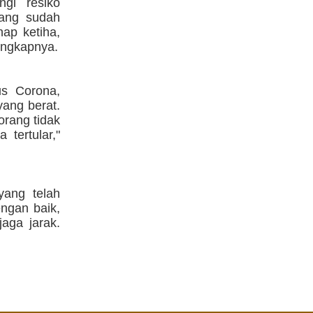
ngi resiko
yang sudah
hap ketiha,
 ungkapnya.
us Corona,
yang berat.
orang tidak
tertular,"
yang telah
ngan baik,
aga jarak.