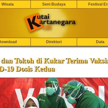
Wisata
Seni Budaya
Festival E
Download
Direktori
Data
 dan Tokoh di Kukar Terima Vaksi
-19 Dosis Kedua