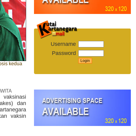
Username
Password
osis kedua
 WITA
vaksinasi
nakes) dan
artanegara
kan vaksin