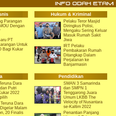
snis
Hukum & Kriminal
g Parangan
Pelaku Teror Masjid
i MOU Dengan
Diringkus Polisi,
r
Mengaku Sering Keluar
Masuk Rumah Sakit
aru PT
Jiwa
arangan Untuk
IRT Pelaku
D Bagi Kukar
Pembakaran Rumah
Ditangkap Dalam
Perjalanan ke
Banjarmasin
a
Pendidikan
eruna Dara
SMAN 3 Samarinda
dan Putri
dan SMPN 1
Kukar 2022
Tenggarong Juara
pilih
Umum LKBB The
Velocity of Nusantara
 Teruna Dara
se-Kaltim 2022
 Digelar Malam
on, 20 Finalis
Penantian Panjang