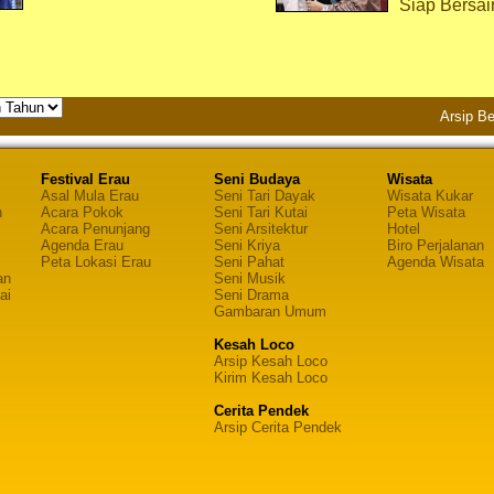
Siap Bersai
Arsip Be
Festival Erau
Seni Budaya
Wisata
Asal Mula Erau
Seni Tari Dayak
Wisata Kukar
n
Acara Pokok
Seni Tari Kutai
Peta Wisata
Acara Penunjang
Seni Arsitektur
Hotel
Agenda Erau
Seni Kriya
Biro Perjalanan
Peta Lokasi Erau
Seni Pahat
Agenda Wisata
an
Seni Musik
ai
Seni Drama
Gambaran Umum
Kesah Loco
Arsip Kesah Loco
Kirim Kesah Loco
Cerita Pendek
Arsip Cerita Pendek