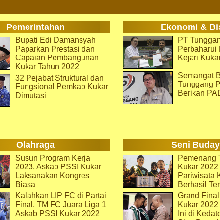
Pemerintahan
Ekonomi & Bi
Bupati Edi Damansyah
PT Tunggan
Paparkan Prestasi dan
Perbaharu
Capaian Pembangunan
Kejari Kuka
Kukar Tahun 2022
Semangat B
32 Pejabat Struktural dan
Tunggang P
Fungsional Pemkab Kukar
Berikan PA
Dimutasi
Olahraga
Seni Buday
Susun Program Kerja
Pemenang T
2023, Askab PSSI Kukar
Kukar 2022 
Laksanakan Kongres
Pariwisata 
Biasa
Berhasil Ter
Kalahkan LIP FC di Partai
Grand Final
Final, TM FC Juara Liga 1
Kukar 2022
Askab PSSI Kukar 2022
Ini di Kedat