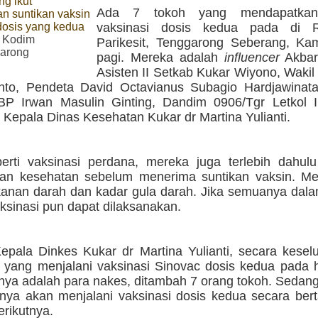
ng ikut
Ada 7 tokoh yang mendapatkan 
n suntikan vaksin
osis yang kedua
vaksinasi dosis kedua pada di
 Kodim
Parikesit, Tenggarong Seberang, Kam
arong
pagi. Mereka adalah
influencer
Akbar
Asisten II Setkab Kukar Wiyono, Waki
anto, Pendeta David Octavianus Subagio Hardjawinata
P Irwan Masulin Ginting, Dandim 0906/Tgr Letkol I
n Kepala Dinas Kesehatan Kukar dr Martina Yulianti.
rti vaksinasi perdana, mereka juga terlebih dahulu
an kesehatan sebelum menerima suntikan vaksin. Mel
kanan darah dan kadar gula darah. Jika semuanya dal
ksinasi pun dapat dilaksanakan.
epala Dinkes Kukar dr Martina Yulianti, secara kesel
 yang menjalani vaksinasi Sinovac dosis kedua pada h
ya adalah para nakes, ditambah 7 orang tokoh. Sedang
nnya akan menjalani vaksinasi dosis kedua secara ber
erikutnya.