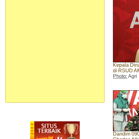
Kepala Dina
di RSUD AM 
Photo:
Agri
Dandim 0906