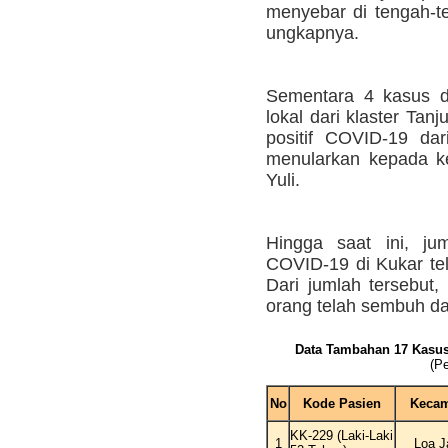
menyebar di tengah-t
ungkapnya.
Sementara 4 kasus d
lokal dari klaster Tan
positif COVID-19 dari
menularkan kepada kel
Yuli.
Hingga saat ini, jum
COVID-19 di Kukar t
Dari jumlah tersebut,
orang telah sembuh da
Data Tambahan 17 Kasus 
(P
No
Kode Pasien
Kecam
KK-229 (Laki-Laki
1
Loa J