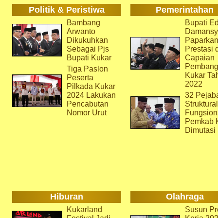
Politik & Peristiwa
Pemerintahan
Bambang
Bupati Ed
Arwanto
Damansy
Dikukuhkan
Paparka
Sebagai Pjs
Prestasi 
Bupati Kukar
Capaian
Pembang
Tiga Paslon
Kukar Ta
Peserta
2022
Pilkada Kukar
2024 Lakukan
32 Pejab
Pencabutan
Struktura
Nomor Urut
Fungsion
Pemkab 
Dimutasi
Hiburan
Olahraga
Kukarland
Susun Pr