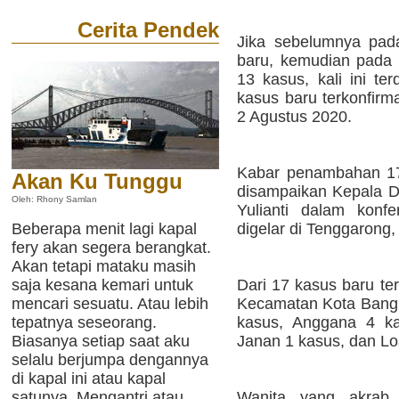
Cerita Pendek
Jika sebelumnya pad
baru, kemudian pada 
13 kasus, kali ini t
kasus baru terkonfirm
2 Agustus 2020.
Kabar penambahan 17
Akan Ku Tunggu
disampaikan Kepala D
Oleh: Rhony Samlan
Yulianti dalam konfe
digelar di Tenggarong,
Beberapa menit lagi kapal
fery akan segera berangkat.
Akan tetapi mataku masih
Dari 17 kasus baru ter
saja kesana kemari untuk
Kecamatan Kota Bang
mencari sesuatu. Atau lebih
kasus, Anggana 4 ka
tepatnya seseorang.
Janan 1 kasus, dan Lo
Biasanya setiap saat aku
selalu berjumpa dengannya
di kapal ini atau kapal
Wanita yang akrab 
satunya. Mengantri atau