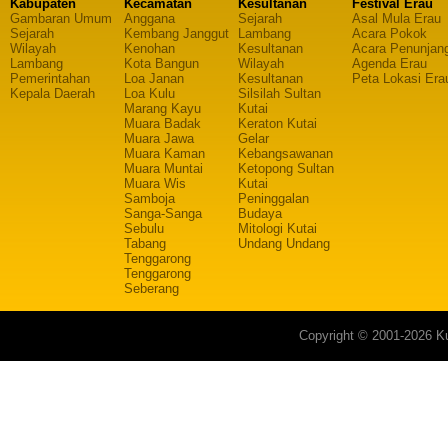
Kabupaten
Kecamatan
Kesultanan
Festival Erau
Gambaran Umum
Anggana
Sejarah
Asal Mula Erau
Sejarah
Kembang Janggut
Lambang
Acara Pokok
Wilayah
Kenohan
Kesultanan
Acara Penunjan
Lambang
Kota Bangun
Wilayah
Agenda Erau
Pemerintahan
Loa Janan
Kesultanan
Peta Lokasi Era
Kepala Daerah
Loa Kulu
Silsilah Sultan
Marang Kayu
Kutai
Muara Badak
Keraton Kutai
Muara Jawa
Gelar
Muara Kaman
Kebangsawanan
Muara Muntai
Ketopong Sultan
Muara Wis
Kutai
Samboja
Peninggalan
Sanga-Sanga
Budaya
Sebulu
Mitologi Kutai
Tabang
Undang Undang
Tenggarong
Tenggarong
Seberang
Copyright © 2001-2026 Ku