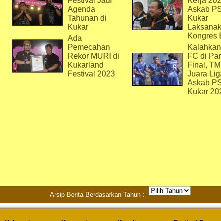
Festival Jadi
Kerja 202
Agenda
Askab P
Tahunan di
Kukar
Kukar
Laksana
Kongres 
Ada
Pemecahan
Kalahkan
Rekor MURI di
FC di Par
Kukarland
Final, T
Festival 2023
Juara Lig
Askab P
Kukar 20
Arsip Berita Berdasarkan Tahun :