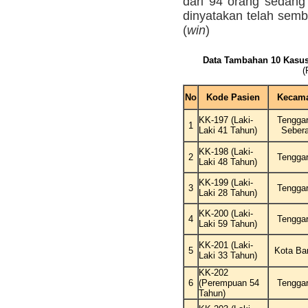
dari 94 orang sedang
dinyatakan telah semb
(
win
)
Data Tambahan 10 Kasus 
(
No
Kode Pasien
Kecama
KK-197 (Laki-
Tengga
1
Laki 41 Tahun)
Seber
KK-198 (Laki-
2
Tengga
Laki 48 Tahun)
KK-199 (Laki-
3
Tengga
Laki 28 Tahun)
KK-200 (Laki-
4
Tengga
Laki 59 Tahun)
KK-201 (Laki-
5
Kota Ba
Laki 33 Tahun)
KK-202
6
(Perempuan 54
Tengga
Tahun)