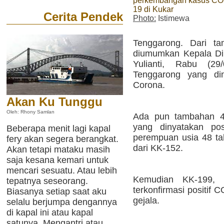
perkembangan kasus CO
19 di Kukar
Cerita Pendek
Photo:
Istimewa
Tenggarong. Dari ta
diumumkan Kepala Di
Yulianti, Rabu (2
Tenggarong yang diny
Corona.
Akan Ku Tunggu
Oleh: Rhony Samlan
Ada pun tambahan 4
yang dinyatakan pos
Beberapa menit lagi kapal
perempuan usia 48 ta
fery akan segera berangkat.
dari KK-152.
Akan tetapi mataku masih
saja kesana kemari untuk
mencari sesuatu. Atau lebih
Kemudian KK-199, l
tepatnya seseorang.
terkonfirmasi positif 
Biasanya setiap saat aku
gejala.
selalu berjumpa dengannya
di kapal ini atau kapal
satunya. Mengantri atau