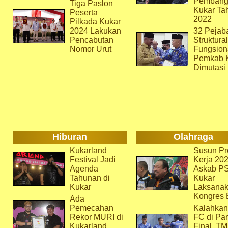
Pembang
Tiga Paslon
Kukar Ta
Peserta
2022
Pilkada Kukar
2024 Lakukan
32 Pejab
Pencabutan
Struktura
Nomor Urut
Fungsion
Pemkab 
Dimutasi
Hiburan
Olahraga
Kukarland
Susun Pr
Festival Jadi
Kerja 202
Agenda
Askab P
Tahunan di
Kukar
Kukar
Laksana
Kongres 
Ada
Pemecahan
Kalahkan
Rekor MURI di
FC di Par
Kukarland
Final, T