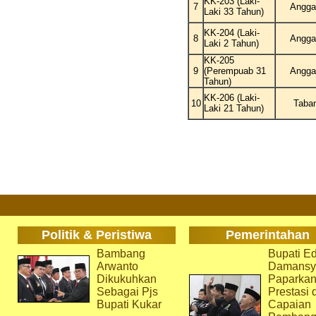
KK-203 (Laki-
7
Angga
Laki 33 Tahun)
KK-204 (Laki-
8
Angga
Laki 2 Tahun)
KK-205
9
(Perempuab 31
Angga
Tahun)
KK-206 (Laki-
10
Taba
Laki 21 Tahun)
Politik & Peristiwa
Pemerintahan
Bambang
Bupati Ed
Arwanto
Damansy
Dikukuhkan
Paparka
Sebagai Pjs
Prestasi 
Bupati Kukar
Capaian