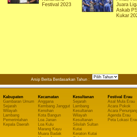
Festival 2023
Juara Lig
Askab P
Kukar 20
Arsip Berita Berdasarkan Tahun :
Kabupaten
Kecamatan
Kesultanan
Festival Erau
Gambaran Umum
Anggana
Sejarah
Asal Mula Erau
Sejarah
Kembang Janggut
Lambang
Acara Pokok
Wilayah
Kenohan
Kesultanan
Acara Penunjan
Lambang
Kota Bangun
Wilayah
Agenda Erau
Pemerintahan
Loa Janan
Kesultanan
Peta Lokasi Era
Kepala Daerah
Loa Kulu
Silsilah Sultan
Marang Kayu
Kutai
Muara Badak
Keraton Kutai