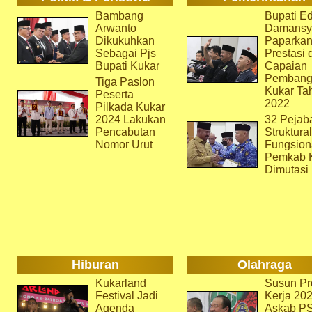
Bambang
Bupati Ed
Arwanto
Damansy
Dikukuhkan
Paparka
Sebagai Pjs
Prestasi 
Bupati Kukar
Capaian
Pembang
Tiga Paslon
Kukar Ta
Peserta
2022
Pilkada Kukar
2024 Lakukan
32 Pejab
Pencabutan
Struktura
Nomor Urut
Fungsion
Pemkab 
Dimutasi
Hiburan
Olahraga
Kukarland
Susun Pr
Festival Jadi
Kerja 202
Agenda
Askab P