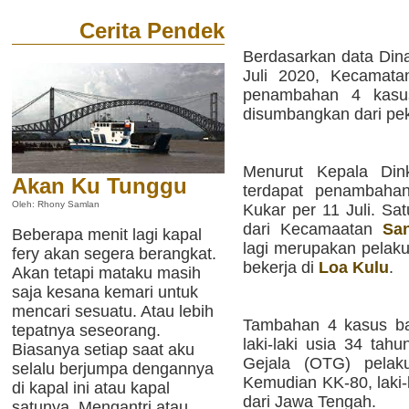
Cerita Pendek
Berdasarkan data Din
Juli 2020, Kecamata
penambahan 4 kasus
disumbangkan dari peke
Menurut Kepala Dink
Akan Ku Tunggu
terdapat penambahan
Oleh: Rhony Samlan
Kukar per 11 Juli. S
dari Kecamaatan
Sa
Beberapa menit lagi kapal
lagi merupakan pelaku
fery akan segera berangkat.
bekerja di
Loa Kulu
.
Akan tetapi mataku masih
saja kesana kemari untuk
mencari sesuatu. Atau lebih
Tambahan 4 kasus ba
tepatnya seseorang.
laki-laki usia 34 ta
Biasanya setiap saat aku
Gejala (OTG) pelaku
selalu berjumpa dengannya
Kemudian KK-80, laki-
di kapal ini atau kapal
dari Jawa Tengah.
satunya. Mengantri atau