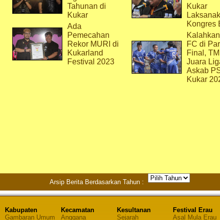
Tahunan di
Kukar
Kukar
Laksana
Kongres 
Ada
Pemecahan
Kalahkan
Rekor MURI di
FC di Par
Kukarland
Final, T
Festival 2023
Juara Lig
Askab P
Kukar 20
Arsip Berita Berdasarkan Tahun :
Kabupaten
Kecamatan
Kesultanan
Festival Erau
Gambaran Umum
Anggana
Sejarah
Asal Mula Erau