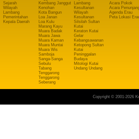
Sejarah
Kembang Janggut
Lambang
Acara Pokok
Wilayah
Kenohan
Kesultanan
Acara Penunjan
Lambang
Kota Bangun
Wilayah
Agenda Erau
Pemerintahan
Loa Janan
Kesultanan
Peta Lokasi Era
Kepala Daerah
Loa Kulu
Silsilah Sultan
Marang Kayu
Kutai
Muara Badak
Keraton Kutai
Muara Jawa
Gelar
Muara Kaman
Kebangsawanan
Muara Muntai
Ketopong Sultan
Muara Wis
Kutai
Samboja
Peninggalan
Sanga-Sanga
Budaya
Sebulu
Mitologi Kutai
Tabang
Undang Undang
Tenggarong
Tenggarong
Seberang
Copyright © 2001-2026 Ku