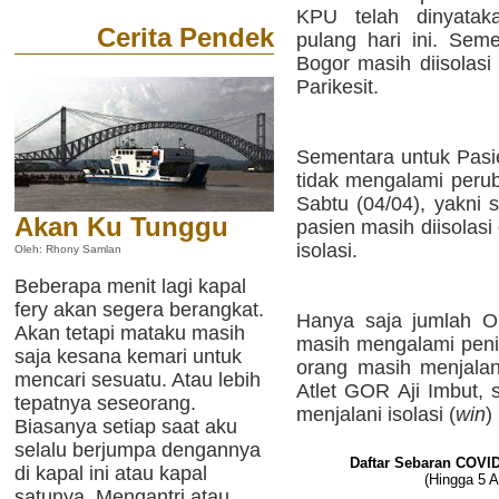
KPU telah dinyatak
Cerita Pendek
pulang hari ini. Seme
Bogor masih diisola
Parikesit.
Sementara untuk Pas
tidak mengalami peru
Sabtu (04/04), yakni
Akan Ku Tunggu
pasien masih diisolasi
isolasi.
Oleh: Rhony Samlan
Beberapa menit lagi kapal
fery akan segera berangkat.
Hanya saja jumlah 
Akan tetapi mataku masih
masih mengalami penin
saja kesana kemari untuk
orang masih menjalani
mencari sesuatu. Atau lebih
Atlet GOR Aji Imbut, 
tepatnya seseorang.
menjalani isolasi (
win
)
Biasanya setiap saat aku
selalu berjumpa dengannya
Daftar Sebaran COVID
di kapal ini atau kapal
(Hingga 5 
satunya. Mengantri atau