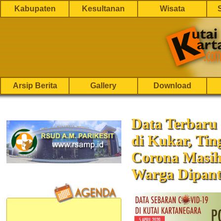
Kabupaten
Kesultanan
Wisata
Arsip Berita
Gallery
Download
Data Terbaru
di Kukar, Ting
Corona Masih
Warga Dipant