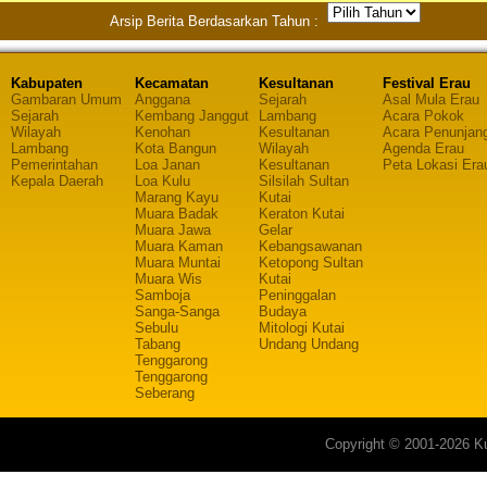
Arsip Berita Berdasarkan Tahun :
Kabupaten
Kecamatan
Kesultanan
Festival Erau
Gambaran Umum
Anggana
Sejarah
Asal Mula Erau
Sejarah
Kembang Janggut
Lambang
Acara Pokok
Wilayah
Kenohan
Kesultanan
Acara Penunjan
Lambang
Kota Bangun
Wilayah
Agenda Erau
Pemerintahan
Loa Janan
Kesultanan
Peta Lokasi Era
Kepala Daerah
Loa Kulu
Silsilah Sultan
Marang Kayu
Kutai
Muara Badak
Keraton Kutai
Muara Jawa
Gelar
Muara Kaman
Kebangsawanan
Muara Muntai
Ketopong Sultan
Muara Wis
Kutai
Samboja
Peninggalan
Sanga-Sanga
Budaya
Sebulu
Mitologi Kutai
Tabang
Undang Undang
Tenggarong
Tenggarong
Seberang
Copyright © 2001-2026 Ku