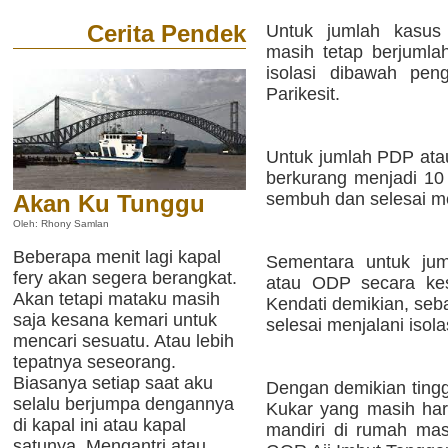
Cerita Pendek
Untuk jumlah kasus 
masih tetap berjumla
isolasi dibawah p
Parikesit.
Untuk jumlah PDP ata
berkurang menjadi 10 
sembuh dan selesai men
Akan Ku Tunggu
Oleh: Rhony Samlan
Beberapa menit lagi kapal
Sementara untuk ju
fery akan segera berangkat.
atau ODP secara kes
Akan tetapi mataku masih
Kendati demikian, seb
saja kesana kemari untuk
selesai menjalani isola
mencari sesuatu. Atau lebih
tepatnya seseorang.
Biasanya setiap saat aku
Dengan demikian ting
selalu berjumpa dengannya
Kukar yang masih haru
di kapal ini atau kapal
mandiri di rumah mas
satunya. Mengantri atau