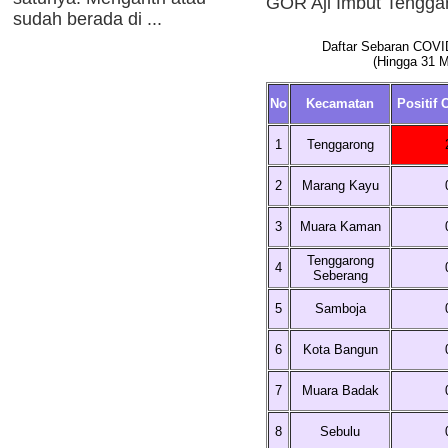
GOR Aji Imbut Tengga
sudah berada di ...
Daftar Sebaran COVID
(Hingga 31 
No
Kecamatan
Positif 
1
Tenggarong
2
Marang Kayu
3
Muara Kaman
Tenggarong
4
Seberang
5
Samboja
6
Kota Bangun
7
Muara Badak
8
Sebulu