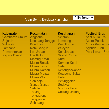
Arsip Berita Berdasarkan Tahun :
Kabupaten
Kecamatan
Kesultanan
Festival Erau
Gambaran Umum
Anggana
Sejarah
Asal Mula Erau
Sejarah
Kembang Janggut
Lambang
Acara Pokok
Wilayah
Kenohan
Kesultanan
Acara Penunjan
Lambang
Kota Bangun
Wilayah
Agenda Erau
Pemerintahan
Loa Janan
Kesultanan
Peta Lokasi Era
Kepala Daerah
Loa Kulu
Silsilah Sultan
Marang Kayu
Kutai
Muara Badak
Keraton Kutai
Muara Jawa
Gelar
Muara Kaman
Kebangsawanan
Muara Muntai
Ketopong Sultan
Muara Wis
Kutai
Samboja
Peninggalan
Sanga-Sanga
Budaya
Sebulu
Mitologi Kutai
Tabang
Undang Undang
Tenggarong
Tenggarong
Seberang