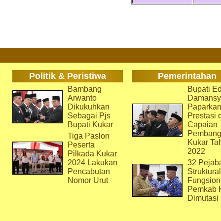
Politik & Peristiwa
Pemerintahan
Bambang
Bupati Ed
Arwanto
Damansy
Dikukuhkan
Paparka
Sebagai Pjs
Prestasi 
Bupati Kukar
Capaian
Pembang
Tiga Paslon
Kukar Ta
Peserta
2022
Pilkada Kukar
2024 Lakukan
32 Pejab
Pencabutan
Struktura
Nomor Urut
Fungsion
Pemkab 
Dimutasi