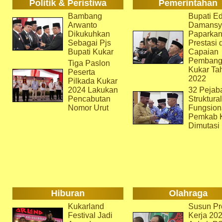
Politik & Peristiwa
Pemerintahan
Bambang
Bupati Ed
Arwanto
Damansy
Dikukuhkan
Paparka
Sebagai Pjs
Prestasi 
Bupati Kukar
Capaian
Pembang
Tiga Paslon
Kukar Ta
Peserta
2022
Pilkada Kukar
2024 Lakukan
32 Pejab
Pencabutan
Struktura
Nomor Urut
Fungsion
Pemkab 
Dimutasi
Hiburan
Olahraga
Kukarland
Susun Pr
Festival Jadi
Kerja 202