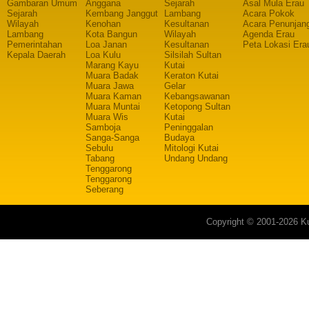
Gambaran Umum
Anggana
Sejarah
Asal Mula Erau
Sejarah
Kembang Janggut
Lambang
Acara Pokok
Wilayah
Kenohan
Kesultanan
Acara Penunjan
Lambang
Kota Bangun
Wilayah
Agenda Erau
Pemerintahan
Loa Janan
Kesultanan
Peta Lokasi Era
Kepala Daerah
Loa Kulu
Silsilah Sultan
Marang Kayu
Kutai
Muara Badak
Keraton Kutai
Muara Jawa
Gelar
Muara Kaman
Kebangsawanan
Muara Muntai
Ketopong Sultan
Muara Wis
Kutai
Samboja
Peninggalan
Sanga-Sanga
Budaya
Sebulu
Mitologi Kutai
Tabang
Undang Undang
Tenggarong
Tenggarong
Seberang
Copyright © 2001-2026 Ku