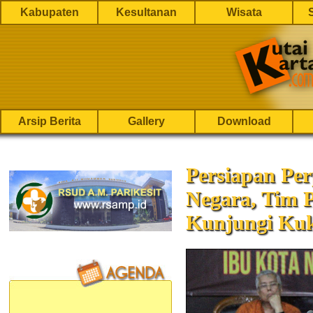
Kabupaten
Kesultanan
Wisata
Arsip Berita
Gallery
Download
Persiapan Pe
Negara, Tim 
Kunjungi Ku