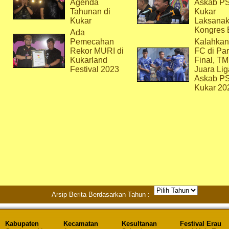
Agenda
Askab P
Tahunan di
Kukar
Kukar
Laksana
Kongres 
Ada
Pemecahan
Kalahkan
Rekor MURI di
FC di Par
Kukarland
Final, T
Festival 2023
Juara Lig
Askab P
Kukar 20
Arsip Berita Berdasarkan Tahun :
Kabupaten
Kecamatan
Kesultanan
Festival Erau