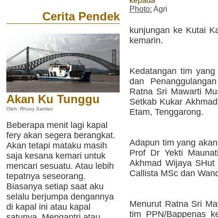
kepada
Photo:
Agri
Cerita Pendek
kunjungan ke Kutai Ka
kemarin.
Kedatangan tim yang d
dan Penanggulangan
Ratna Sri Mawarti Must
Akan Ku Tunggu
Setkab Kukar Akhmad 
Oleh: Rhony Samlan
Etam, Tenggarong.
Beberapa menit lagi kapal
fery akan segera berangkat.
Adapun tim yang akan 
Akan tetapi mataku masih
Prof Dr Yekti Mauna
saja kesana kemari untuk
Akhmad Wijaya SHut 
mencari sesuatu. Atau lebih
Callista MSc dan Wan
tepatnya seseorang.
Biasanya setiap saat aku
selalu berjumpa dengannya
Menurut Ratna Sri Maw
di kapal ini atau kapal
tim PPN/Bappenas ke
satunya. Mengantri atau