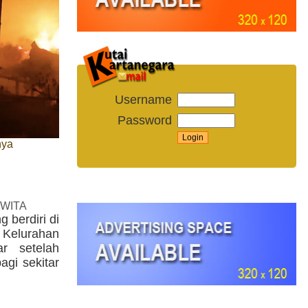
Username
Password
nya
 WITA
berdiri di
8 Kelurahan
ar setelah
agi sekitar