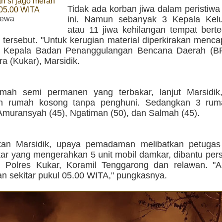
n si jago merah
Tidak ada korban jiwa dalam peristiw
 05.00 WITA
mewa
ini. Namun sebanyak 3 Kepala Kel
atau 11 jiwa kehilangan tempat berte
 tersebut. "Untuk kerugian material diperkirakan menc
ta Kepala Badan Penanggulangan Bencana Daerah (B
a (Kukar), Marsidik.
umah semi permanen yang terbakar, lanjut Marsidi
n rumah kosong tanpa penghuni. Sedangkan 3 ruma
Amuransyah (45), Ngatiman (50), dan Salmah (45).
kan Marsidik, upaya pemadaman melibatkan petuga
r yang mengerahkan 5 unit mobil damkar, dibantu pers
 Polres Kukar, Koramil Tenggarong dan relawan. "Ap
n sekitar pukul 05.00 WITA," pungkasnya.