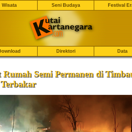
Wisata
Seni Budaya
Festival E
Download
Direktori
Data
 Rumah Semi Permanen di Timba
 Terbakar