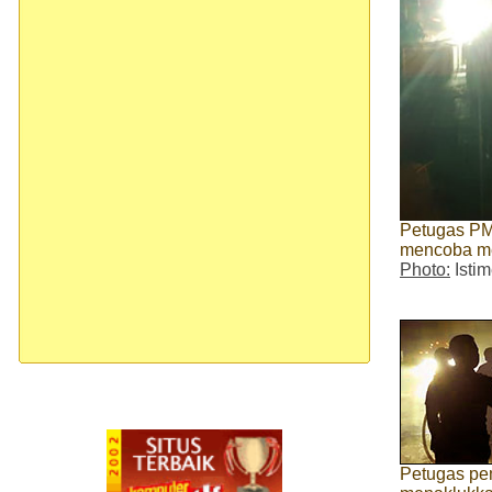
Petugas PM
mencoba me
Photo:
Isti
Petugas pe