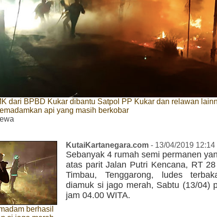
K dari BPBD Kukar dibantu Satpol PP Kukar dan relawan lain
madamkan api yang masih berkobar
mewa
KutaiKartanegara.com
- 13/04/2019 12:14
Sebanyak 4 rumah semi permanen yang 
atas parit Jalan Putri Kencana, RT 2
Timbau, Tenggarong, ludes terbak
diamuk si jago merah, Sabtu (13/04) p
jam 04.00 WITA.
madam berhasil