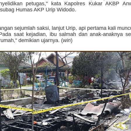
nyelidikan petugas," kata Kapolres Kukar AKBP An
asubag Humas AKP Urip Widodo.
angan sejumlah saksi, lanjut Urip, api pertama kali munc
Pada saat kejadian, ibu salmah dan anak-anaknya se
rumah," demikian ujarnya. (
win
)