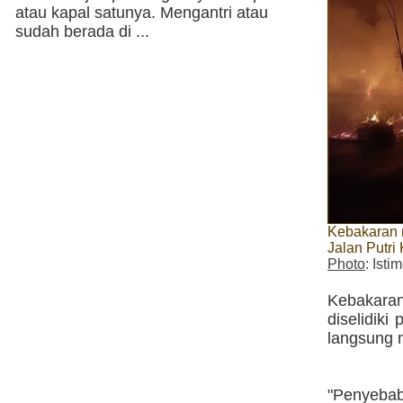
atau kapal satunya. Mengantri atau
sudah berada di ...
Kebakaran 
Jalan Putr
Photo
: Ist
Kebakara
diselidiki
langsung 
"Penyebab