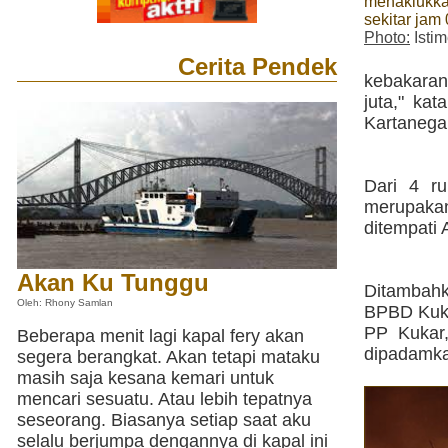
menaklukka
sekitar jam
Photo:
Isti
Cerita Pendek
kebakaran
juta," ka
Kartanegar
Dari 4 r
merupaka
ditempati 
Akan Ku Tunggu
Ditambah
Oleh: Rhony Samlan
BPBD Kuka
PP Kukar,
Beberapa menit lagi kapal fery akan
dipadamka
segera berangkat. Akan tetapi mataku
masih saja kesana kemari untuk
mencari sesuatu. Atau lebih tepatnya
seseorang. Biasanya setiap saat aku
selalu berjumpa dengannya di kapal ini