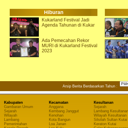
Hiburan
Kukarland Festival Jadi
Agenda Tahunan di Kukar
Ada Pemecahan Rekor
MURI di Kukarland Festival
2023
Arsip Berita Berdasarkan Tahun :
Kabupaten
Kecamatan
Kesultanan
Gambaran Umum
Anggana
Sejarah
Sejarah
Kembang Janggut
Lambang Kesultana
Wilayah
Kenohan
Wilayah Kesultanan
Lambang
Kota Bangun
Silsilah Sultan Kutai
Pemerintahan
Loa Janan
Keraton Kutai