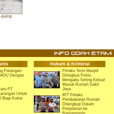
g-puing
snis
Hukum & Kriminal
g Parangan
Pelaku Teror Masjid
i MOU Dengan
Diringkus Polisi,
r
Mengaku Sering Keluar
Masuk Rumah Sakit
aru PT
Jiwa
arangan Untuk
IRT Pelaku
D Bagi Kukar
Pembakaran Rumah
Ditangkap Dalam
Perjalanan ke
Banjarmasin