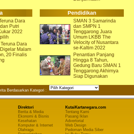
a
Pendidikan
eruna Dara
SMAN 3 Samarinda
dan Putri
dan SMPN 1
Kukar 2022
Tenggarong Juara
pilih
Umum LKBB The
Velocity of Nusantara
 Teruna Dara
se-Kaltim 2022
 Digelar Malam
on, 20 Finalis
Penantian Panjang
ng
Hingga 8 Tahun,
Gedung Baru SMAN 1
Tenggarong Akhirnya
Siap Digunakan
rita Berdasarkan Kategori :
Direktori
KutaiKartanegara.com
Berita & Media
Tentang Kami
Ekonomi & Bisnis
Pasang Iklan
Kesehatan
Advertorial
Komputer & Internet
Web Design
Olahraga
Pedoman Media Siber