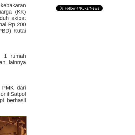
a kebakaran
uarga (KK)
duh akibat
apai Rp 200
PBD) Kutai
k, 1 rumah
h lainnya
s PMK dari
onil Satpol
i berhasil