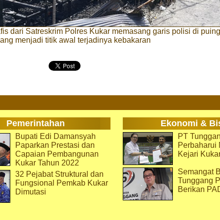
fis dari Satreskrim Polres Kukar memasang garis polisi di puin
ng menjadi titik awal terjadinya kebakaran
Pemerintahan
Ekonomi & Bi
Bupati Edi Damansyah
PT Tunggan
Paparkan Prestasi dan
Perbaharu
Capaian Pembangunan
Kejari Kuka
Kukar Tahun 2022
Semangat B
32 Pejabat Struktural dan
Tunggang P
Fungsional Pemkab Kukar
Berikan PA
Dimutasi