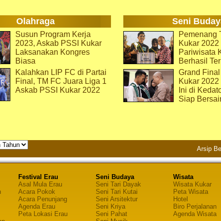
Olahraga
Seni Buday
Susun Program Kerja
Pemenang T
2023, Askab PSSI Kukar
Kukar 2022 
Laksanakan Kongres
Pariwisata 
Biasa
Berhasil Ter
Kalahkan LIP FC di Partai
Grand Final
Final, TM FC Juara Liga 1
Kukar 2022
Askab PSSI Kukar 2022
Ini di Kedat
Siap Bersai
Arsip Be
Festival Erau
Seni Budaya
Wisata
Asal Mula Erau
Seni Tari Dayak
Wisata Kukar
n
Acara Pokok
Seni Tari Kutai
Peta Wisata
Acara Penunjang
Seni Arsitektur
Hotel
Agenda Erau
Seni Kriya
Biro Perjalanan
Peta Lokasi Erau
Seni Pahat
Agenda Wisata