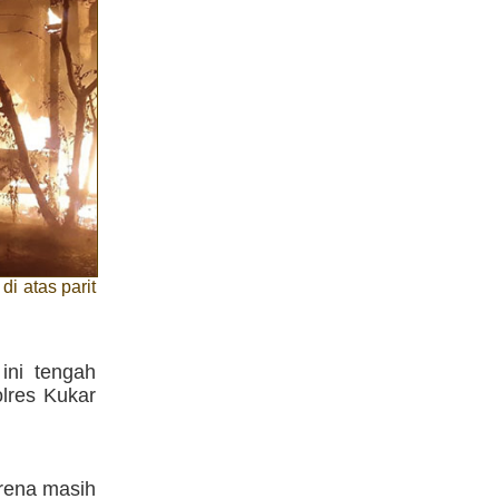
 atas parit
ni tengah
olres Kukar
rena masih