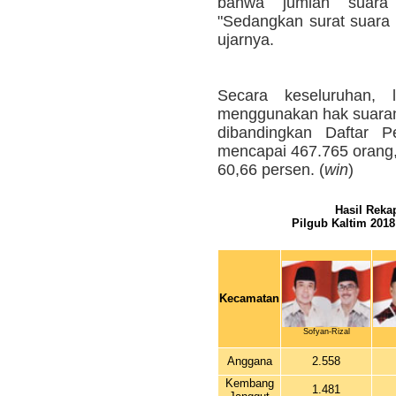
bahwa jumlah suara
"Sedangkan surat suara 
ujarnya.
Secara keseluruhan, 
menggunakan hak suaran
dibandingkan Daftar 
mencapai 467.765 orang,
60,66 persen. (
win
)
Hasil Reka
Pilgub Kaltim 2018
Kecamatan
Sofyan-Rizal
Anggana
2.558
Kembang
1.481