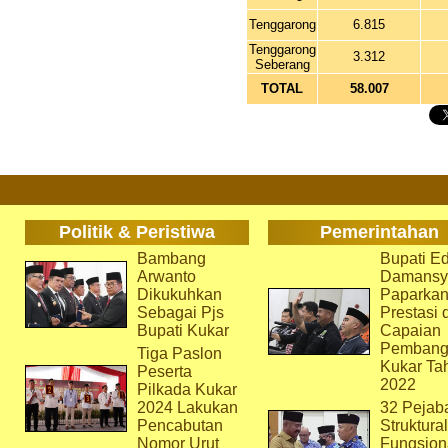
Tenggarong
6.815
Tenggarong
3.312
Seberang
TOTAL
58.007
Politik & Peristiwa
Pemerintahan
Bambang
Bupati Ed
Arwanto
Damansy
Dikukuhkan
Paparka
Sebagai Pjs
Prestasi 
Bupati Kukar
Capaian
Pembang
Tiga Paslon
Kukar Ta
Peserta
2022
Pilkada Kukar
2024 Lakukan
32 Pejab
Pencabutan
Struktura
Nomor Urut
Fungsion