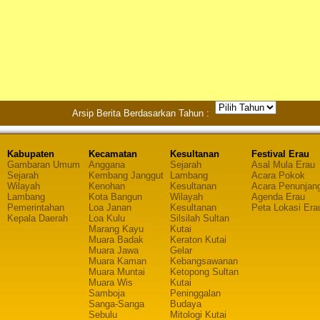
Arsip Berita Berdasarkan Tahun :
Kabupaten
Kecamatan
Kesultanan
Festival Erau
Gambaran Umum
Anggana
Sejarah
Asal Mula Erau
Sejarah
Kembang Janggut
Lambang
Acara Pokok
Wilayah
Kenohan
Kesultanan
Acara Penunjan
Lambang
Kota Bangun
Wilayah
Agenda Erau
Pemerintahan
Loa Janan
Kesultanan
Peta Lokasi Era
Kepala Daerah
Loa Kulu
Silsilah Sultan
Marang Kayu
Kutai
Muara Badak
Keraton Kutai
Muara Jawa
Gelar
Muara Kaman
Kebangsawanan
Muara Muntai
Ketopong Sultan
Muara Wis
Kutai
Samboja
Peninggalan
Sanga-Sanga
Budaya
Sebulu
Mitologi Kutai