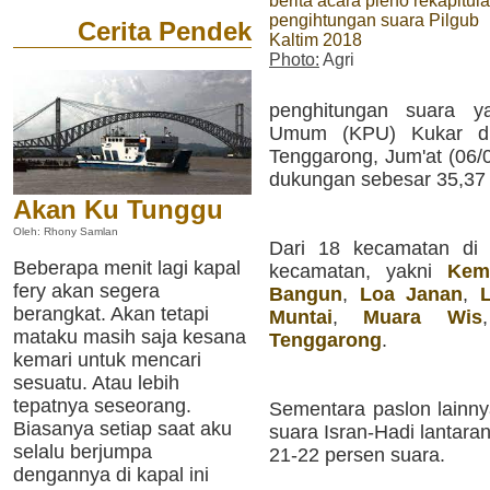
berita acara pleno rekapitula
pengihtungan suara Pilgub
Cerita Pendek
Kaltim 2018
Photo:
Agri
penghitungan suara y
Umum (KPU) Kukar di 
Tenggarong, Jum'at (06/0
dukungan sebesar 35,37 
Akan Ku Tunggu
Oleh: Rhony Samlan
Dari 18 kecamatan di 
Beberapa menit lagi kapal
kecamatan, yakni
Kem
fery akan segera
Bangun
,
Loa Janan
,
berangkat. Akan tetapi
Muntai
,
Muara Wis
mataku masih saja kesana
Tenggarong
.
kemari untuk mencari
sesuatu. Atau lebih
tepatnya seseorang.
Sementara paslon lainn
Biasanya setiap saat aku
suara Isran-Hadi lantara
selalu berjumpa
21-22 persen suara.
dengannya di kapal ini