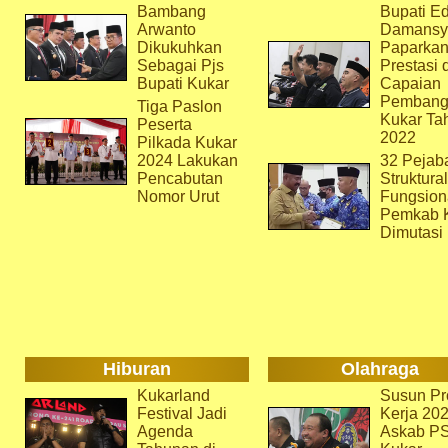
Bambang
Bupati Ed
Arwanto
Damansy
Dikukuhkan
Paparka
Sebagai Pjs
Prestasi 
Bupati Kukar
Capaian
Pembang
Tiga Paslon
Kukar Ta
Peserta
2022
Pilkada Kukar
2024 Lakukan
32 Pejab
Pencabutan
Struktura
Nomor Urut
Fungsion
Pemkab 
Dimutasi
Hiburan
Olahraga
Kukarland
Susun Pr
Festival Jadi
Kerja 202
Agenda
Askab P