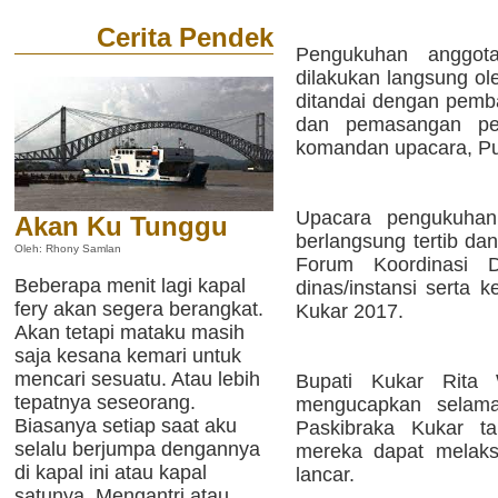
Cerita Pendek
Pengukuhan anggot
dilakukan langsung ol
ditandai dengan pemba
dan pemasangan pen
komandan upacara, Puji
Upacara pengukuhan
Akan Ku Tunggu
berlangsung tertib dan
Oleh: Rhony Samlan
Forum Koordinasi 
Beberapa menit lagi kapal
dinas/instansi serta 
fery akan segera berangkat.
Kukar 2017.
Akan tetapi mataku masih
saja kesana kemari untuk
mencari sesuatu. Atau lebih
Bupati Kukar Rita 
tepatnya seseorang.
mengucapkan selama
Biasanya setiap saat aku
Paskibraka Kukar t
selalu berjumpa dengannya
mereka dapat melaks
di kapal ini atau kapal
lancar.
satunya. Mengantri atau