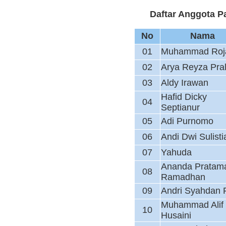
Daftar Anggota P
No
Nama
01
Muhammad Roja
02
Arya Reyza Pra
03
Aldy Irawan
Hafid Dicky
04
Septianur
05
Adi Purnomo
06
Andi Dwi Sulisti
07
Yahuda
Ananda Pratam
08
Ramadhan
09
Andri Syahdan R
Muhammad Alif
10
Husaini