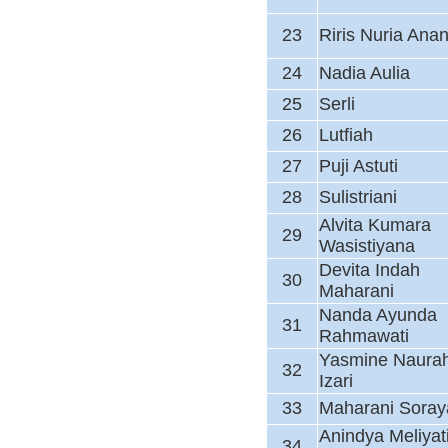
23
Riris Nuria Ana
24
Nadia Aulia
25
Serli
26
Lutfiah
27
Puji Astuti
28
Sulistriani
Alvita Kumara
29
Wasistiyana
Devita Indah
30
Maharani
Nanda Ayunda
31
Rahmawati
Yasmine Naura
32
Izari
33
Maharani Soray
Anindya Meliyat
34