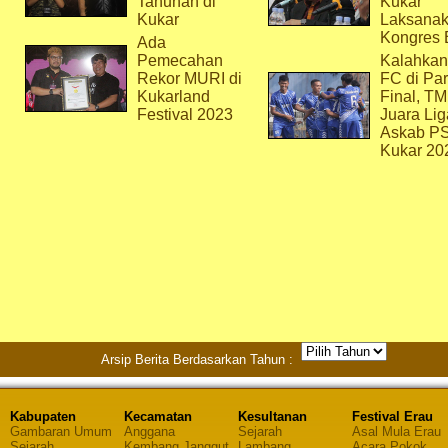
Tahunan di
Kukar
Kukar
Laksana
Kongres 
Ada
Pemecahan
Kalahkan
Rekor MURI di
FC di Par
Kukarland
Final, T
Festival 2023
Juara Lig
Askab P
Kukar 20
Arsip Berita Berdasarkan Tahun :
Kabupaten
Kecamatan
Kesultanan
Festival Erau
Gambaran Umum
Anggana
Sejarah
Asal Mula Erau
Sejarah
Kembang Janggut
Lambang
Acara Pokok