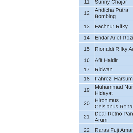
11
Sunny Chajar
Andicha Putra
12
Bombing
13
Fachnur Rifky
14
Endar Arief Roz
15
Rionaldi Rifky Ar
16
Afit Haidir
17
Ridwan
18
Fahrezi Harsum
Muhammad Nur
19
Hidayat
Hironimus
20
Celsianus Rona
Dear Retno Pa
21
Arum
22
Raras Fuji Ama