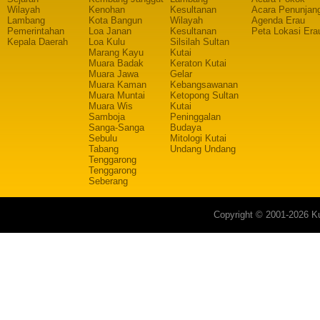
Wilayah
Kenohan
Kesultanan
Acara Penunjan
Lambang
Kota Bangun
Wilayah
Agenda Erau
Pemerintahan
Loa Janan
Kesultanan
Peta Lokasi Era
Kepala Daerah
Loa Kulu
Silsilah Sultan
Marang Kayu
Kutai
Muara Badak
Keraton Kutai
Muara Jawa
Gelar
Muara Kaman
Kebangsawanan
Muara Muntai
Ketopong Sultan
Muara Wis
Kutai
Samboja
Peninggalan
Sanga-Sanga
Budaya
Sebulu
Mitologi Kutai
Tabang
Undang Undang
Tenggarong
Tenggarong
Seberang
Copyright © 2001-2026 Ku