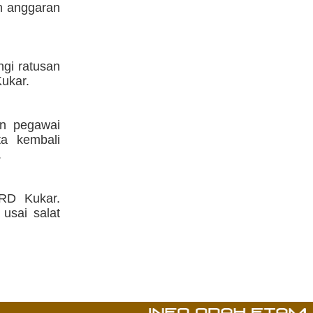
n anggaran
gi ratusan
ukar.
an pegawai
ta kembali
.
RD Kukar.
usai salat