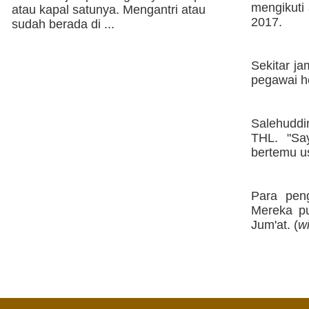
mengikuti
atau kapal satunya. Mengantri atau
2017.
sudah berada di ...
Sekitar j
pegawai h
Salehudd
THL. "Sa
bertemu us
Para pen
Mereka pu
Jum'at. (
w