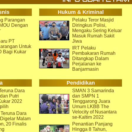
snis
Hukum & Kriminal
g Parangan
Pelaku Teror Masjid
i MOU Dengan
Diringkus Polisi,
r
Mengaku Sering Keluar
Masuk Rumah Sakit
aru PT
Jiwa
arangan Untuk
IRT Pelaku
D Bagi Kukar
Pembakaran Rumah
Ditangkap Dalam
Perjalanan ke
Banjarmasin
a
Pendidikan
eruna Dara
SMAN 3 Samarinda
dan Putri
dan SMPN 1
Kukar 2022
Tenggarong Juara
pilih
Umum LKBB The
Velocity of Nusantara
 Teruna Dara
se-Kaltim 2022
 Digelar Malam
on, 20 Finalis
Penantian Panjang
ng
Hingga 8 Tahun,