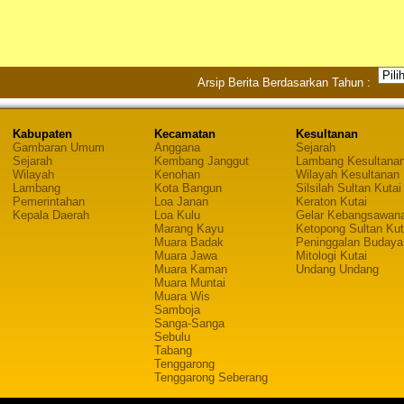
Arsip Berita Berdasarkan Tahun :
Kabupaten
Kecamatan
Kesultanan
Gambaran Umum
Anggana
Sejarah
Sejarah
Kembang Janggut
Lambang Kesultana
Wilayah
Kenohan
Wilayah Kesultanan
Lambang
Kota Bangun
Silsilah Sultan Kutai
Pemerintahan
Loa Janan
Keraton Kutai
Kepala Daerah
Loa Kulu
Gelar Kebangsawan
Marang Kayu
Ketopong Sultan Kut
Muara Badak
Peninggalan Budaya
Muara Jawa
Mitologi Kutai
Muara Kaman
Undang Undang
Muara Muntai
Muara Wis
Samboja
Sanga-Sanga
Sebulu
Tabang
Tenggarong
Tenggarong Seberang