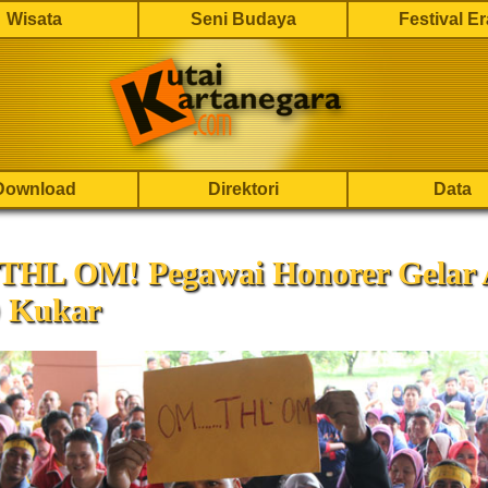
Wisata
Seni Budaya
Festival E
Download
Direktori
Data
 THL OM! Pegawai Honorer Gelar A
 Kukar