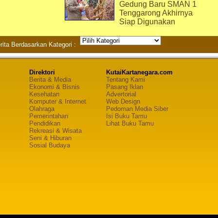
Gedung Baru SMAN 1
Tenggarong Akhirnya
Siap Digunakan
rita Berdasarkan Kategori :
Direktori
KutaiKartanegara.com
Berita & Media
Tentang Kami
Ekonomi & Bisnis
Pasang Iklan
Kesehatan
Advertorial
Komputer & Internet
Web Design
Olahraga
Pedoman Media Siber
Pemerintahan
Isi Buku Tamu
Pendidikan
Lihat Buku Tamu
Rekreasi & Wisata
Seni & Hiburan
Sosial Budaya