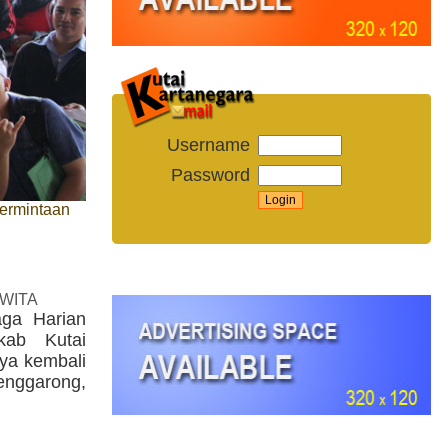
Username
Password
ermintaan
 WITA
aga Harian
kab Kutai
nya kembali
nggarong,