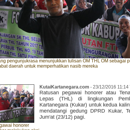
ang pengunjukrasa menunjukkan tulisan OM THL OM sebagai p
abat daerah untuk memperhatikan nasib mereka
KutaiKartanegara.com
- 23/12/2016 11:14
Ratusan pegawai honorer atau Ten
Lepas (THL) di lingkungan Pem
Kartanegara (Kukar) untuk kedua kali
mendatangi gedung DPRD Kukar, Te
Jum'at (23/12) pagi.
gawai honorer