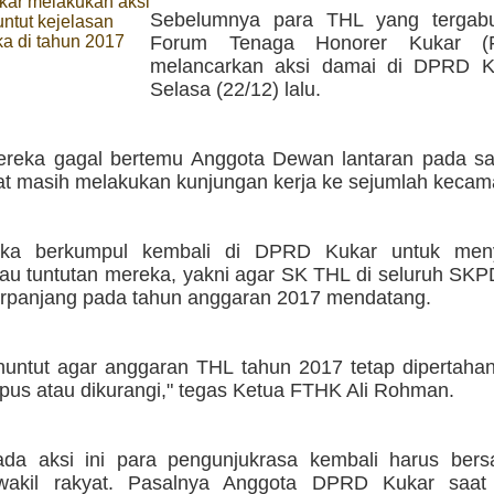
ar melakukan aksi
Sebelumnya para THL yang tergab
ntut kejelasan
a di tahun 2017
Forum Tenaga Honorer Kukar (F
melancarkan aksi damai di DPRD K
Selasa (22/12) lalu.
eka gagal bertemu Anggota Dewan lantaran pada saa
yat masih melakukan kunjungan kerja ke sejumlah kecam
eka berkumpul kembali di DPRD Kukar untuk men
atau tuntutan mereka, yakni agar SK THL di seluruh SK
erpanjang pada tahun anggaran 2017 mendatang.
untut agar anggaran THL tahun 2017 tetap dipertahan
apus atau dikurangi," tegas Ketua FTHK Ali Rohman.
a aksi ini para pengunjukrasa kembali harus bers
wakil rakyat. Pasalnya Anggota DPRD Kukar saat 