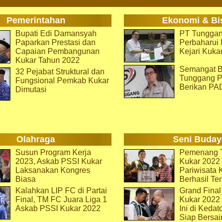
Pemerintahan
Ekonomi & Bi
Bupati Edi Damansyah
PT Tunggan
Paparkan Prestasi dan
Perbaharu
Capaian Pembangunan
Kejari Kuka
Kukar Tahun 2022
Semangat B
32 Pejabat Struktural dan
Tunggang P
Fungsional Pemkab Kukar
Berikan PA
Dimutasi
Olahraga
Seni Buday
Susun Program Kerja
Pemenang T
2023, Askab PSSI Kukar
Kukar 2022 
Laksanakan Kongres
Pariwisata 
Biasa
Berhasil Ter
Kalahkan LIP FC di Partai
Grand Final
Final, TM FC Juara Liga 1
Kukar 2022
Askab PSSI Kukar 2022
Ini di Kedat
Siap Bersai