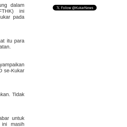
ung dalam
THK) ini
ukar pada
t itu para
atan.
yampaikan
PD se-Kukar
kan. Tidak
abar untuk
ini masih