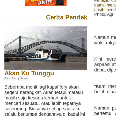
Pemkab Kuk
damai menu
nasib merek
Photo:
Agri
Cerita Pendek
Namun mer
wakil rak
Kini mer
aspirasi 
dapat dip
Akan Ku Tunggu
Oleh: Rhony Samlan
"Kami men
Beberapa menit lagi kapal fery akan
boleh dih
segera berangkat. Akan tetapi mataku
masih saja kesana kemari untuk
mencari sesuatu. Atau lebih tepatnya
Namun pad
seseorang. Biasanya setiap saat aku
bertemu 
selalu berjumpa dengannya di kapal ini