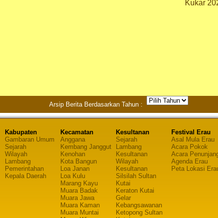
Kukar 20
Arsip Berita Berdasarkan Tahun :
Kabupaten
Kecamatan
Kesultanan
Festival Erau
Gambaran Umum
Anggana
Sejarah
Asal Mula Erau
Sejarah
Kembang Janggut
Lambang
Acara Pokok
Wilayah
Kenohan
Kesultanan
Acara Penunjan
Lambang
Kota Bangun
Wilayah
Agenda Erau
Pemerintahan
Loa Janan
Kesultanan
Peta Lokasi Era
Kepala Daerah
Loa Kulu
Silsilah Sultan
Marang Kayu
Kutai
Muara Badak
Keraton Kutai
Muara Jawa
Gelar
Muara Kaman
Kebangsawanan
Muara Muntai
Ketopong Sultan