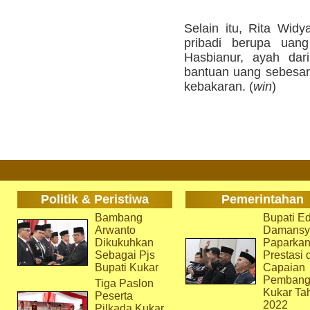
Selain itu, Rita Wid
pribadi berupa uan
Hasbianur, ayah dar
bantuan uang sebesar 
kebakaran. (
win
)
Politik & Peristiwa
Pemerintahan
Bambang
Bupati Ed
Arwanto
Damansy
Dikukuhkan
Paparka
Sebagai Pjs
Prestasi 
Bupati Kukar
Capaian
Pembang
Tiga Paslon
Kukar Ta
Peserta
2022
Pilkada Kukar