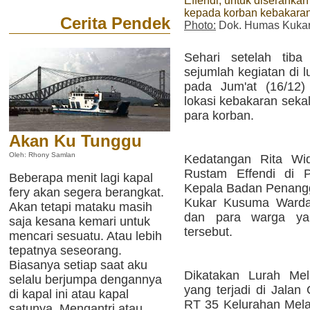
Effendi, untuk diserahkan
kepada korban kebakara
Cerita Pendek
Photo:
Dok. Humas Kuka
Sehari setelah tiba
sejumlah kegiatan di l
pada Jum'at (16/12)
lokasi kebakaran seka
para korban.
Akan Ku Tunggu
Oleh: Rhony Samlan
Kedatangan Rita Wid
Rustam Effendi di P
Beberapa menit lagi kapal
Kepala Badan Penang
fery akan segera berangkat.
Kukar Kusuma Warda
Akan tetapi mataku masih
dan para warga ya
saja kesana kemari untuk
tersebut.
mencari sesuatu. Atau lebih
tepatnya seseorang.
Biasanya setiap saat aku
Dikatakan Lurah Mel
selalu berjumpa dengannya
yang terjadi di Jalan
di kapal ini atau kapal
RT 35 Kelurahan Melay
satunya. Mengantri atau