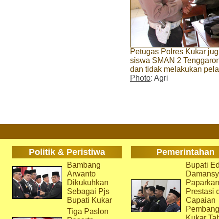
Petugas Polres Kukar ju
siswa SMAN 2 Tenggarong
dan tidak melakukan pel
Photo
: Agri
Politik & Peristiwa
Pemerintahan
Bambang
Bupati Ed
Arwanto
Damansy
Dikukuhkan
Paparka
Sebagai Pjs
Prestasi 
Bupati Kukar
Capaian
Pembang
Tiga Paslon
Kukar Ta