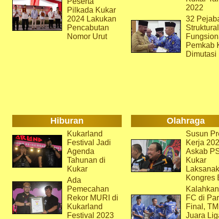
Peserta
2022
Pilkada Kukar
2024 Lakukan
32 Pejab
Pencabutan
Struktura
Nomor Urut
Fungsion
Pemkab 
Dimutasi
Hiburan
Olahraga
Kukarland
Susun Pr
Festival Jadi
Kerja 202
Agenda
Askab P
Tahunan di
Kukar
Kukar
Laksana
Kongres 
Ada
Pemecahan
Kalahkan
Rekor MURI di
FC di Par
Kukarland
Final, T
Festival 2023
Juara Lig