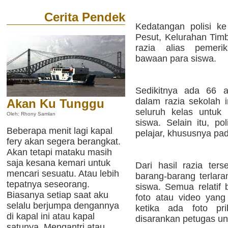
Cerita Pendek
Kedatangan polisi ke
Pesut, Kelurahan Timb
razia alias pemeri
bawaan para siswa.
Sedikitnya ada 66 an
dalam razia sekolah 
Akan Ku Tunggu
seluruh kelas untuk
Oleh: Rhony Samlan
siswa. Selain itu, po
Beberapa menit lagi kapal
pelajar, khususnya pad
fery akan segera berangkat.
Akan tetapi mataku masih
saja kesana kemari untuk
Dari hasil razia ter
mencari sesuatu. Atau lebih
barang-barang terlara
tepatnya seseorang.
siswa. Semua relatif 
Biasanya setiap saat aku
foto atau video yang
selalu berjumpa dengannya
ketika ada foto pr
di kapal ini atau kapal
disarankan petugas un
satunya. Mengantri atau