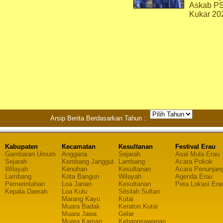
Askab P
Kukar 20
Arsip Berita Berdasarkan Tahun :
Kabupaten
Kecamatan
Kesultanan
Festival Erau
Gambaran Umum
Anggana
Sejarah
Asal Mula Erau
Sejarah
Kembang Janggut
Lambang
Acara Pokok
Wilayah
Kenohan
Kesultanan
Acara Penunjan
Lambang
Kota Bangun
Wilayah
Agenda Erau
Pemerintahan
Loa Janan
Kesultanan
Peta Lokasi Era
Kepala Daerah
Loa Kulu
Silsilah Sultan
Marang Kayu
Kutai
Muara Badak
Keraton Kutai
Muara Jawa
Gelar
Muara Kaman
Kebangsawanan