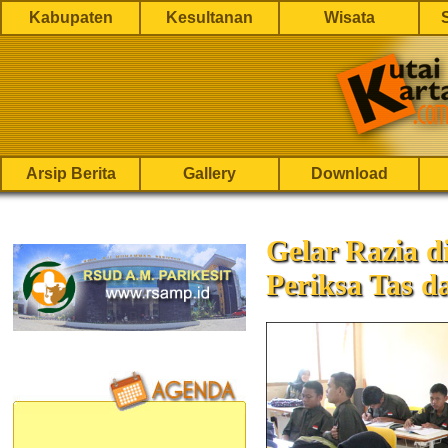
Kabupaten
Kesultanan
Wisata
Arsip Berita
Gallery
Download
Gelar Razia di
Periksa Tas d