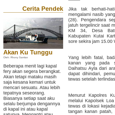
Cerita Pendek
Jika tak berhati-ha
mengalami nasib yang 
(28). Pengendara se
jatuh tergelincir saat
KM 34, Desa Batu
Kabupaten Kutai Kart
sore sekira jam 15.00
Akan Ku Tunggu
Yang lebih fatal, bad
Oleh: Rhony Samlan
kanan yang pada s
Beberapa menit lagi kapal
Daihatsu Ayla dari ar
fery akan segera berangkat.
dapat dihindari, pemu
Akan tetapi mataku masih
tewas setelah terlindas
saja kesana kemari untuk
mencari sesuatu. Atau lebih
tepatnya seseorang.
Menurut Kapolres Ku
Biasanya setiap saat aku
melalui Kapolsek Lo
selalu berjumpa dengannya
tewas di lokasi kejad
di kapal ini atau kapal
tangan kanan patah,
satunya. Mengantri atau