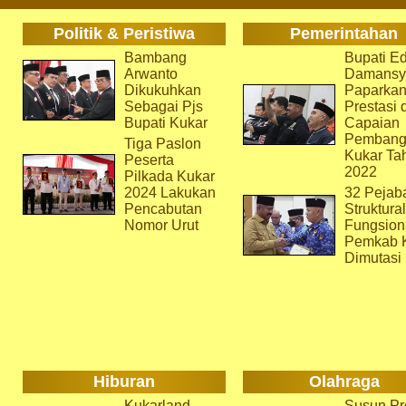
Politik & Peristiwa
Pemerintahan
Bambang
Bupati Ed
Arwanto
Damansy
Dikukuhkan
Paparka
Sebagai Pjs
Prestasi 
Bupati Kukar
Capaian
Pembang
Tiga Paslon
Kukar Ta
Peserta
2022
Pilkada Kukar
2024 Lakukan
32 Pejab
Pencabutan
Struktura
Nomor Urut
Fungsion
Pemkab 
Dimutasi
Hiburan
Olahraga
Kukarland
Susun Pr