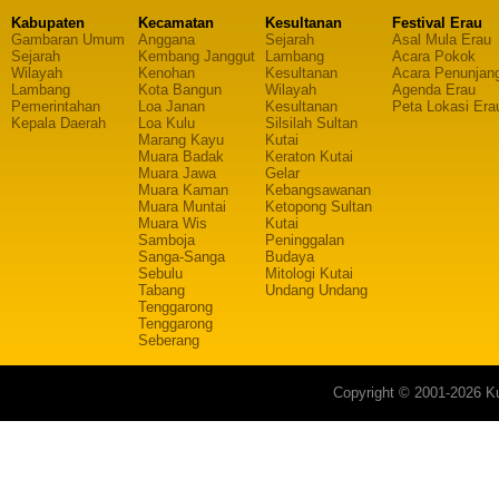
Kabupaten
Kecamatan
Kesultanan
Festival Erau
Gambaran Umum
Anggana
Sejarah
Asal Mula Erau
Sejarah
Kembang Janggut
Lambang
Acara Pokok
Wilayah
Kenohan
Kesultanan
Acara Penunjan
Lambang
Kota Bangun
Wilayah
Agenda Erau
Pemerintahan
Loa Janan
Kesultanan
Peta Lokasi Era
Kepala Daerah
Loa Kulu
Silsilah Sultan
Marang Kayu
Kutai
Muara Badak
Keraton Kutai
Muara Jawa
Gelar
Muara Kaman
Kebangsawanan
Muara Muntai
Ketopong Sultan
Muara Wis
Kutai
Samboja
Peninggalan
Sanga-Sanga
Budaya
Sebulu
Mitologi Kutai
Tabang
Undang Undang
Tenggarong
Tenggarong
Seberang
Copyright © 2001-2026 Ku