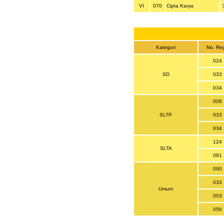
VI
070
Cipta Karya
Kategori
No. Re
024
SD
033
034
008
SLTP
033
034
124
SLTA
081
090
033
Umum
003
056