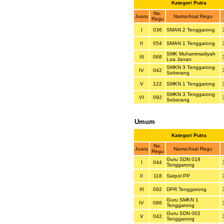
Kategori Putra
No.
Juara
Nama/Asal Regu
Regu
I
036
SMAN 2 Tenggarong
II
054
SMAN 1 Tenggarong
SMK Muhammadiyah
III
068
Loa Janan
SMKN 3 Tenggarong
IV
042
Seberang
V
122
SMKN 1 Tenggarong
SMKN 3 Tenggarong
VI
092
Seberang
Umum
Kategori Putra
No.
Juara
Nama/Asal Regu
Regu
Guru SDN 018
I
044
Tenggarong
II
118
Satpol PP
III
092
DPR Tenggarong
Guru SMKN 1
IV
086
Tenggarong
Guru SDN 002
V
042
Tenggarong