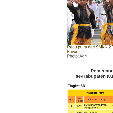
Regu putra dari SMKN 2 
Favorit
Photo
: Agri
Pemenang
se-Kabupaten Ku
Tingkat SD
Kategori Putra
No.
Juara
Nama/Asal Regu
Regu
SD Muhammadiyah
I
002
Tenggarong