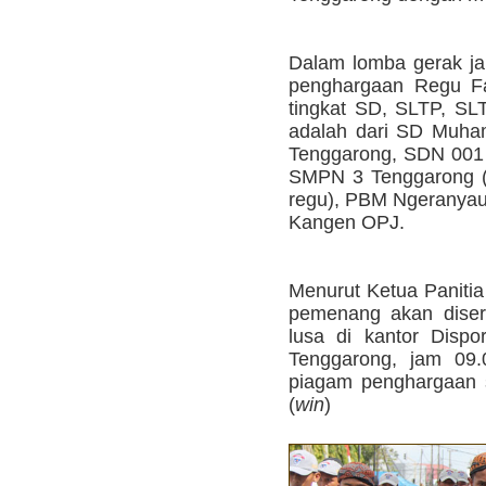
Dalam lomba gerak jal
penghargaan Regu Fav
tingkat SD, SLTP, SL
adalah dari SD Muha
Tenggarong, SDN 001
SMPN 3 Tenggarong (
regu), PBM Ngeranyau,
Kangen OPJ.
Menurut Ketua Panitia
pemenang akan diser
lusa di kantor Disp
Tenggarong, jam 09.
piagam penghargaan s
(
win
)