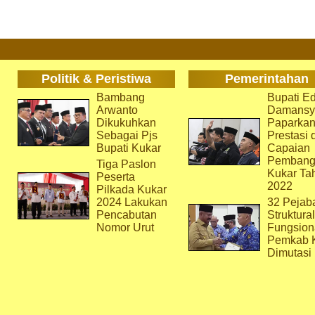
Politik & Peristiwa
Pemerintahan
Bambang
Bupati Ed
Arwanto
Damansy
Dikukuhkan
Paparka
Sebagai Pjs
Prestasi 
Bupati Kukar
Capaian
Pembang
Tiga Paslon
Kukar Ta
Peserta
2022
Pilkada Kukar
2024 Lakukan
32 Pejab
Pencabutan
Struktura
Nomor Urut
Fungsion
Pemkab 
Dimutasi