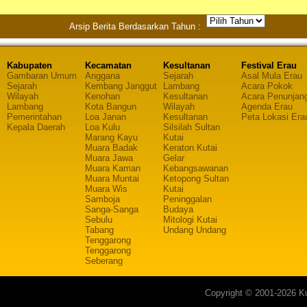
Arsip Berita Berdasarkan Tahun :
Kabupaten
Kecamatan
Kesultanan
Festival Erau
Gambaran Umum
Anggana
Sejarah
Asal Mula Erau
Sejarah
Kembang Janggut
Lambang
Acara Pokok
Wilayah
Kenohan
Kesultanan
Acara Penunjan
Lambang
Kota Bangun
Wilayah
Agenda Erau
Pemerintahan
Loa Janan
Kesultanan
Peta Lokasi Era
Kepala Daerah
Loa Kulu
Silsilah Sultan
Marang Kayu
Kutai
Muara Badak
Keraton Kutai
Muara Jawa
Gelar
Muara Kaman
Kebangsawanan
Muara Muntai
Ketopong Sultan
Muara Wis
Kutai
Samboja
Peninggalan
Sanga-Sanga
Budaya
Sebulu
Mitologi Kutai
Tabang
Undang Undang
Tenggarong
Tenggarong
Seberang
Copyright © 2001-2026 Ku