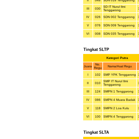
II
048
SDN 018 Tenggarong
SD IT Nurul Ilmi
III
030
Tenggarong
IV
026
SDN 002 Tenggarong
V
076
SDN 009 Tenggarong
VI
008
SDN 035 Tenggarong
Tingkat SLTP
Kategori Putra
No.
Juara
Nama/Asal Regu
Regu
I
102
SMP YPK Tenggarong
SMP IT Nurul Ilmi
II
010
Tenggarong
III
124
SMPN 1 Tenggarong
IV
086
SMPN 4 Muara Badak
V
118
SMPN 2 Loa Kulu
VI
100
SMPN 4 Tenggarong
Tingkat SLTA