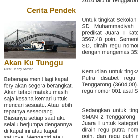
2016 lalu di Tenggaron
Cerita Pendek
Untuk tingkat Sekolah
SD Muhammadiyah T
predikat Juara I kat
3567,48 poin. Sementa
SD, diraih regu nom
dengan mengemas 353
Akan Ku Tunggu
Oleh: Rhony Samlan
Kemudian untuk tingka
Putra disabet re
Beberapa menit lagi kapal
Tenggarong (3604,00). 
fery akan segera berangkat.
regu nomor 001 asal 
Akan tetapi mataku masih
saja kesana kemari untuk
mencari sesuatu. Atau lebih
Sedangkan untuk ting
tepatnya seseorang.
SMAN 2 Tenggarong b
Biasanya setiap saat aku
Juara I untuk kategor
selalu berjumpa dengannya
diraih regu putra no
di kapal ini atau kapal
poin, dan regu putri
satunya. Mengantri atau