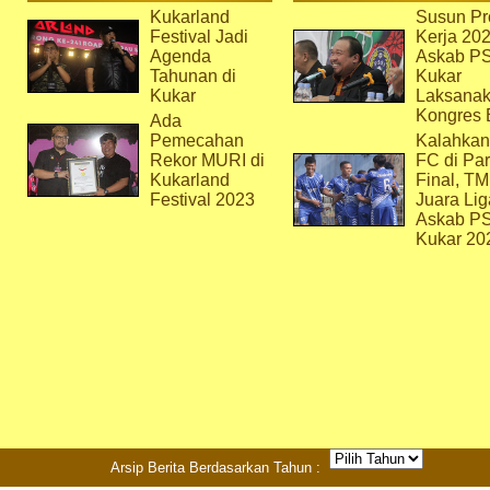
Kukarland
Susun Pr
Festival Jadi
Kerja 202
Agenda
Askab P
Tahunan di
Kukar
Kukar
Laksana
Kongres 
Ada
Pemecahan
Kalahkan
Rekor MURI di
FC di Par
Kukarland
Final, T
Festival 2023
Juara Lig
Askab P
Kukar 20
Arsip Berita Berdasarkan Tahun :