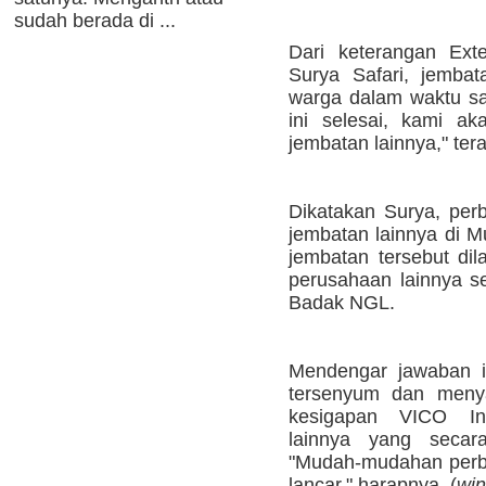
sudah berada di ...
Dari keterangan Ext
Surya Safari, jembat
warga dalam waktu sat
ini selesai, kami a
jembatan lainnya," ter
Dikatakan Surya, perb
jembatan lainnya di M
jembatan tersebut di
perusahaan lainnya s
Badak NGL.
Mendengar jawaban 
tersenyum dan meny
kesigapan VICO In
lainnya yang secar
"Mudah-mudahan perbai
lancar," harapnya. (
win