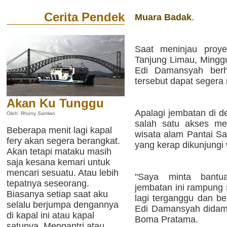
Cerita Pendek
Muara Badak
.
Saat meninjau proye
Tanjung Limau, Minggu
Edi Damansyah berh
tersebut dapat segera
Akan Ku Tunggu
Apalagi jembatan di d
Oleh: Rhony Samlan
salah satu akses me
Beberapa menit lagi kapal
wisata alam Pantai 
fery akan segera berangkat.
yang kerap dikunjungi 
Akan tetapi mataku masih
saja kesana kemari untuk
mencari sesuatu. Atau lebih
"Saya minta bantu
tepatnya seseorang.
jembatan ini rampung 
Biasanya setiap saat aku
lagi terganggu dan ber
selalu berjumpa dengannya
Edi Damansyah didam
di kapal ini atau kapal
Boma Pratama.
satunya. Mengantri atau