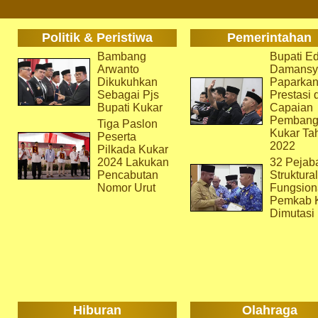
Politik & Peristiwa
Pemerintahan
Bambang
Bupati Ed
Arwanto
Damansy
Dikukuhkan
Paparka
Sebagai Pjs
Prestasi 
Bupati Kukar
Capaian
Pembang
Tiga Paslon
Kukar Ta
Peserta
2022
Pilkada Kukar
2024 Lakukan
32 Pejab
Pencabutan
Struktura
Nomor Urut
Fungsion
Pemkab 
Dimutasi
Hiburan
Olahraga