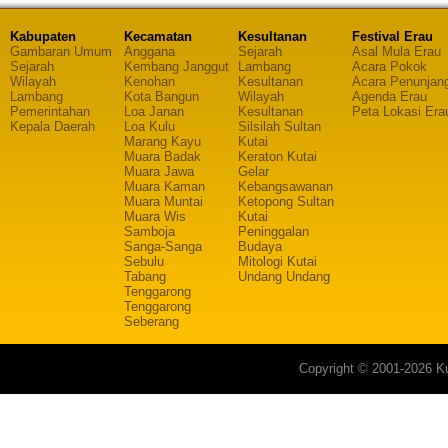
Kabupaten
Kecamatan
Kesultanan
Festival Erau
Gambaran Umum
Anggana
Sejarah
Asal Mula Erau
Sejarah
Kembang Janggut
Lambang
Acara Pokok
Wilayah
Kenohan
Kesultanan
Acara Penunjan
Lambang
Kota Bangun
Wilayah
Agenda Erau
Pemerintahan
Loa Janan
Kesultanan
Peta Lokasi Era
Kepala Daerah
Loa Kulu
Silsilah Sultan
Marang Kayu
Kutai
Muara Badak
Keraton Kutai
Muara Jawa
Gelar
Muara Kaman
Kebangsawanan
Muara Muntai
Ketopong Sultan
Muara Wis
Kutai
Samboja
Peninggalan
Sanga-Sanga
Budaya
Sebulu
Mitologi Kutai
Tabang
Undang Undang
Tenggarong
Tenggarong
Seberang
Copyright © 2001-2026 Ku