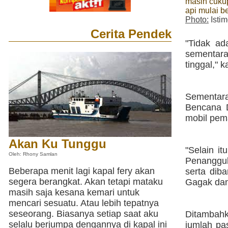
masih cukup
api mulai b
Photo:
Isti
Cerita Pendek
"Tidak ad
sementara
tinggal," 
Sementar
Bencana 
mobil pem
Akan Ku Tunggu
"Selain i
Oleh: Rhony Samlan
Penanggul
Beberapa menit lagi kapal fery akan
serta dib
segera berangkat. Akan tetapi mataku
Gagak dan 
masih saja kesana kemari untuk
mencari sesuatu. Atau lebih tepatnya
seseorang. Biasanya setiap saat aku
Ditambah
selalu berjumpa dengannya di kapal ini
jumlah pa