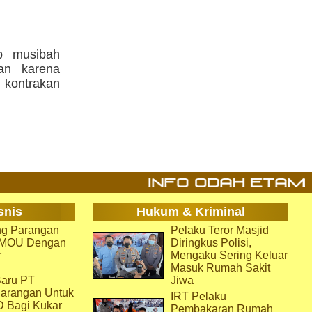
ab musibah
kan karena
h kontrakan
snis
Hukum & Kriminal
g Parangan
Pelaku Teror Masjid
i MOU Dengan
Diringkus Polisi,
r
Mengaku Sering Keluar
Masuk Rumah Sakit
aru PT
Jiwa
arangan Untuk
IRT Pelaku
D Bagi Kukar
Pembakaran Rumah