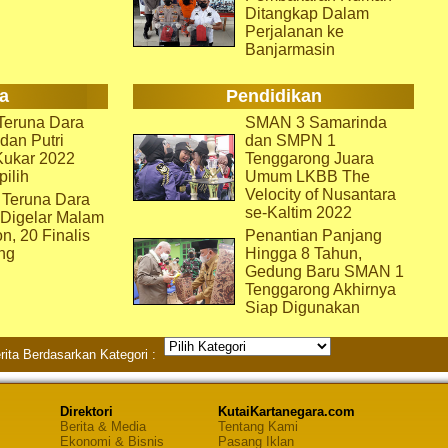
Ditangkap Dalam
Perjalanan ke
Banjarmasin
a
Pendidikan
eruna Dara
SMAN 3 Samarinda
dan Putri
dan SMPN 1
Kukar 2022
Tenggarong Juara
pilih
Umum LKBB The
Velocity of Nusantara
 Teruna Dara
se-Kaltim 2022
 Digelar Malam
on, 20 Finalis
Penantian Panjang
ng
Hingga 8 Tahun,
Gedung Baru SMAN 1
Tenggarong Akhirnya
Siap Digunakan
rita Berdasarkan Kategori :
Direktori
KutaiKartanegara.com
Berita & Media
Tentang Kami
Ekonomi & Bisnis
Pasang Iklan