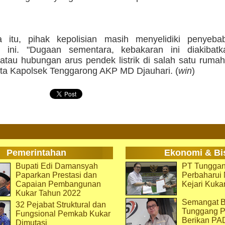
a itu, pihak kepolisian masih menyelidiki penyeb
n ini. "Dugaan sementara, kebakaran ini diakibat
 atau hubungan arus pendek listrik di salah satu ruma
ata Kapolsek Tenggarong AKP MD Djauhari. (
win
)
Pemerintahan
Ekonomi & Bi
Bupati Edi Damansyah
PT Tunggan
Paparkan Prestasi dan
Perbaharu
Capaian Pembangunan
Kejari Kuka
Kukar Tahun 2022
Semangat B
32 Pejabat Struktural dan
Tunggang P
Fungsional Pemkab Kukar
Berikan PA
Dimutasi