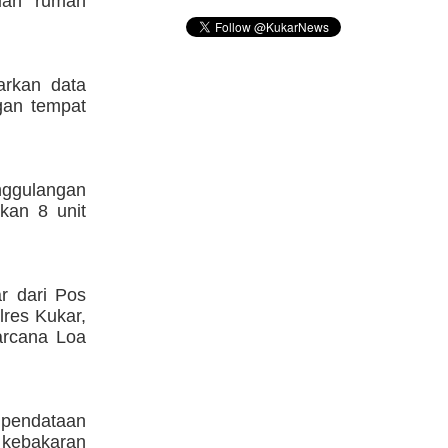
uah rumah
arkan data
gan tempat
ggulangan
kan 8 unit
r dari Pos
res Kukar,
arcana Loa
 pendataan
 kebakaran