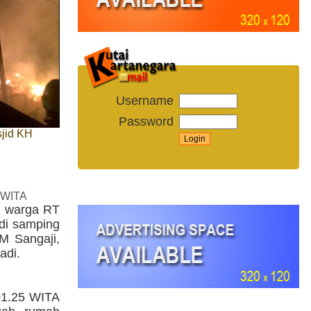
Username
Password
jid KH
 WITA
n warga RT
 di samping
M Sangaji,
adi.
 01.25 WITA