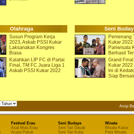
Olahraga
Seni Buday
Susun Program Kerja
Pemenang T
2023, Askab PSSI Kukar
Kukar 2022 
Laksanakan Kongres
Pariwisata 
Biasa
Berhasil Ter
Kalahkan LIP FC di Partai
Grand Final
Final, TM FC Juara Liga 1
Kukar 2022
Askab PSSI Kukar 2022
Ini di Kedat
Siap Bersai
Arsip Be
Festival Erau
Seni Budaya
Wisata
Asal Mula Erau
Seni Tari Dayak
Wisata Kukar
n
Acara Pokok
Seni Tari Kutai
Peta Wisata