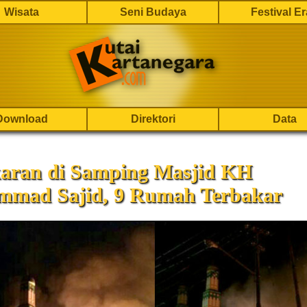
Wisata
Seni Budaya
Festival E
Download
Direktori
Data
aran di Samping Masjid KH
mad Sajid, 9 Rumah Terbakar