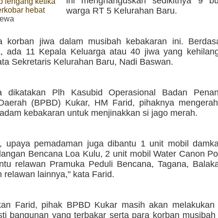
ini menghanguskan sedikitnya 9 b
 lengang ketika
erkobar hebat
warga RT 5 Kelurahan Baru.
mewa
a korban jiwa dalam musibah kebakaran ini. Berdas
, ada 11 Kepala Keluarga atau 40 jiwa yang kehilan
kata Sekretaris Kelurahan Baru, Nadi Baswan.
a dikatakan Plh Kasubid Operasional Badan Penan
Daerah (BPBD) Kukar, HM Farid, pihaknya mengerah
adam kebakaran untuk menjinakkan si jago merah.
tu, upaya pemadaman juga dibantu 1 unit mobil damka
angan Bencana Loa Kulu, 2 unit mobil Water Canon Pol
antu relawan Pramuka Peduli Bencana, Tagana, Balak
relawan lainnya," kata Farid.
kan Farid, pihak BPBD Kukar masih akan melakukan
sti bangunan yang terbakar serta para korban musibah