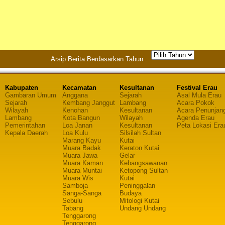
Arsip Berita Berdasarkan Tahun :
Kabupaten
Kecamatan
Kesultanan
Festival Erau
Gambaran Umum
Anggana
Sejarah
Asal Mula Erau
Sejarah
Kembang Janggut
Lambang
Acara Pokok
Wilayah
Kenohan
Kesultanan
Acara Penunjan
Lambang
Kota Bangun
Wilayah
Agenda Erau
Pemerintahan
Loa Janan
Kesultanan
Peta Lokasi Era
Kepala Daerah
Loa Kulu
Silsilah Sultan
Marang Kayu
Kutai
Muara Badak
Keraton Kutai
Muara Jawa
Gelar
Muara Kaman
Kebangsawanan
Muara Muntai
Ketopong Sultan
Muara Wis
Kutai
Samboja
Peninggalan
Sanga-Sanga
Budaya
Sebulu
Mitologi Kutai
Tabang
Undang Undang
Tenggarong
Tenggarong