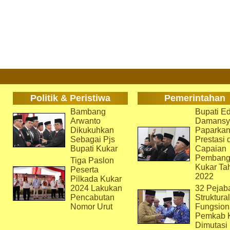
Politik & Peristiwa
Pemerintahan
Bambang
Bupati Ed
Arwanto
Damansy
Dikukuhkan
Paparka
Sebagai Pjs
Prestasi 
Bupati Kukar
Capaian
Pembang
Tiga Paslon
Kukar Ta
Peserta
2022
Pilkada Kukar
2024 Lakukan
32 Pejab
Pencabutan
Struktura
Nomor Urut
Fungsion
Pemkab 
Dimutasi