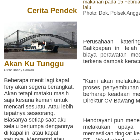
makanan pada 15 Februa
lalu
Cerita Pendek
Photo:
Dok. Polsek Angg
Perusahaan kateri
Balikpapan ini tela
biaya perawatan med
terkena dampak keracu
Akan Ku Tunggu
Oleh: Rhony Samlan
Beberapa menit lagi kapal
"Kami akan melakuka
fery akan segera berangkat.
proses penyembuhan 
Akan tetapi mataku masih
berharap keadaan me
saja kesana kemari untuk
Direktur CV Bawang M
mencari sesuatu. Atau lebih
tepatnya seseorang.
Biasanya setiap saat aku
Hendrayani pun mene
selalu berjumpa dengannya
melakukan upaya p
di kapal ini atau kapal
memastikan tingkat ke
satunya. Mengantri atau