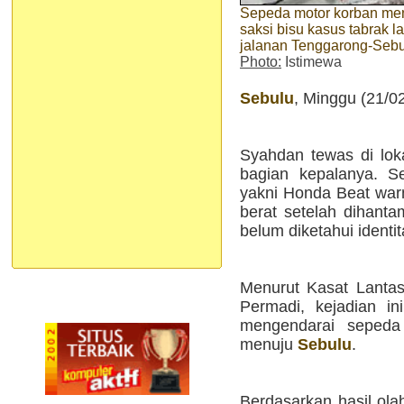
Sepeda motor korban me
saksi bisu kasus tabrak lar
jalanan Tenggarong-Seb
Photo:
Istimewa
Sebulu
, Minggu (21/0
Syahdan tewas di loka
bagian kepalanya. S
yakni Honda Beat war
berat setelah dihanta
belum diketahui identi
Menurut Kasat Lantas
Permadi, kejadian in
mengendarai seped
menuju
Sebulu
.
Berdasarkan hasil olah