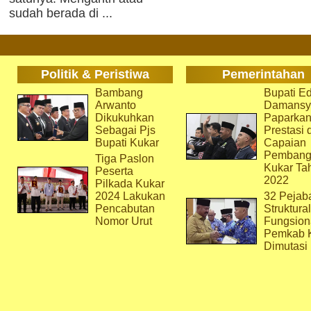
sudah berada di ...
Politik & Peristiwa
Pemerintahan
Bambang
Bupati Ed
Arwanto
Damansy
Dikukuhkan
Paparka
Sebagai Pjs
Prestasi 
Bupati Kukar
Capaian
Pembang
Tiga Paslon
Kukar Ta
Peserta
2022
Pilkada Kukar
2024 Lakukan
32 Pejab
Pencabutan
Struktura
Nomor Urut
Fungsion
Pemkab 
Dimutasi