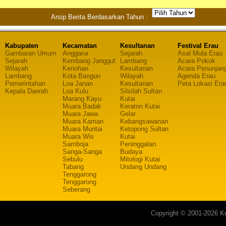
Arsip Berita Berdasarkan Tahun :
Kabupaten
Kecamatan
Kesultanan
Festival Erau
Gambaran Umum
Anggana
Sejarah
Asal Mula Erau
Sejarah
Kembang Janggut
Lambang
Acara Pokok
Wilayah
Kenohan
Kesultanan
Acara Penunjan
Lambang
Kota Bangun
Wilayah
Agenda Erau
Pemerintahan
Loa Janan
Kesultanan
Peta Lokasi Era
Kepala Daerah
Loa Kulu
Silsilah Sultan
Marang Kayu
Kutai
Muara Badak
Keraton Kutai
Muara Jawa
Gelar
Muara Kaman
Kebangsawanan
Muara Muntai
Ketopong Sultan
Muara Wis
Kutai
Samboja
Peninggalan
Sanga-Sanga
Budaya
Sebulu
Mitologi Kutai
Tabang
Undang Undang
Tenggarong
Tenggarong
Seberang
Copyright © 2001-2026 Ku