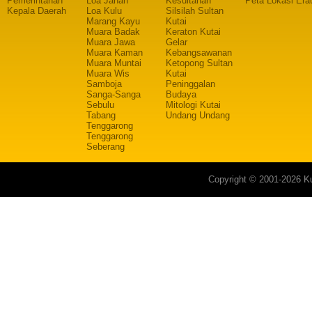
Pemerintahan
Loa Janan
Kesultanan
Peta Lokasi Era
Kepala Daerah
Loa Kulu
Silsilah Sultan
Marang Kayu
Kutai
Muara Badak
Keraton Kutai
Muara Jawa
Gelar
Muara Kaman
Kebangsawanan
Muara Muntai
Ketopong Sultan
Muara Wis
Kutai
Samboja
Peninggalan
Sanga-Sanga
Budaya
Sebulu
Mitologi Kutai
Tabang
Undang Undang
Tenggarong
Tenggarong
Seberang
Copyright © 2001-2026 Ku