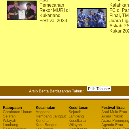
Pemecahan
Kalahkan
Rekor MURI di
FC di Par
Kukarland
Final, T
Festival 2023
Juara Lig
Askab P
Kukar 20
Arsip Berita Berdasarkan Tahun :
Kabupaten
Kecamatan
Kesultanan
Festival Erau
Gambaran Umum
Anggana
Sejarah
Asal Mula Erau
Sejarah
Kembang Janggut
Lambang
Acara Pokok
Wilayah
Kenohan
Kesultanan
Acara Penunjan
Lambang
Kota Bangun
Wilayah
Agenda Erau