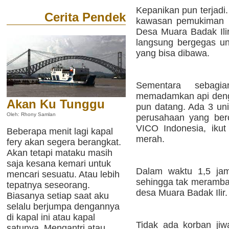
Kepanikan pun terjadi. 
Cerita Pendek
kawasan pemukiman 
Desa Muara Badak Ilir
langsung bergegas u
yang bisa dibawa.
Sementara sebagi
memadamkan api deng
Akan Ku Tunggu
pun datang. Ada 3 un
Oleh: Rhony Samlan
perusahaan yang bero
VICO Indonesia, iku
Beberapa menit lagi kapal
merah.
fery akan segera berangkat.
Akan tetapi mataku masih
saja kesana kemari untuk
Dalam waktu 1,5 jam 
mencari sesuatu. Atau lebih
sehingga tak merambat
tepatnya seseorang.
desa Muara Badak Ilir.
Biasanya setiap saat aku
selalu berjumpa dengannya
di kapal ini atau kapal
Tidak ada korban jiw
satunya. Mengantri atau