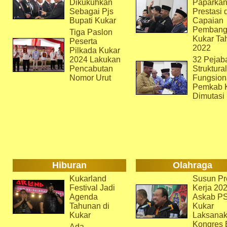
Dikukuhkan
Paparka
Sebagai Pjs
Prestasi 
Bupati Kukar
Capaian
Pembang
Tiga Paslon
Kukar Ta
Peserta
2022
Pilkada Kukar
2024 Lakukan
32 Pejab
Pencabutan
Struktura
Nomor Urut
Fungsion
Pemkab 
Dimutasi
Hiburan
Olahraga
Kukarland
Susun Pr
Festival Jadi
Kerja 202
Agenda
Askab P
Tahunan di
Kukar
Kukar
Laksana
Kongres 
Ada