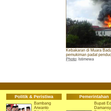
Kebakaran di Muara Badak 
pemukiman padat pendud
Photo
: Istimewa
Politik & Peristiwa
Pemerintahan
Bambang
Bupati Ed
Arwanto
Damansy