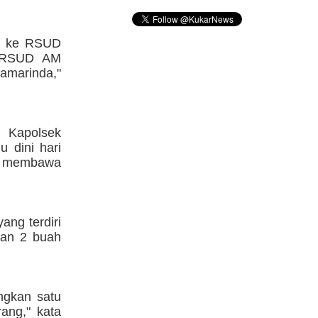
wa ke RSUD
e RSUD AM
amarinda,"
 Kapolsek
u dini hari
ah membawa
ang terdiri
kan 2 buah
ngkan satu
ang," kata