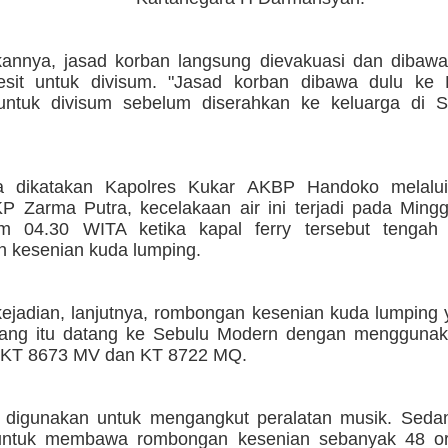
annya, jasad korban langsung dievakuasi dan diba
esit untuk divisum. "Jasad korban dibawa dulu k
 untuk divisum sebelum diserahkan ke keluarga di S
a dikatakan Kapolres Kukar AKBP Handoko melalui
P Zarma Putra, kecelakaan air ini terjadi pada Mingg
jam 04.30 WITA ketika kapal ferry tersebut teng
 kesenian kuda lumping.
ejadian, lanjutnya, rombongan kesenian kuda lumping y
rang itu datang ke Sebulu Modern dengan mengguna
l KT 8673 MV dan KT 8722 MQ.
k digunakan untuk mengangkut peralatan musik. Seda
 untuk membawa rombongan kesenian sebanyak 48 or