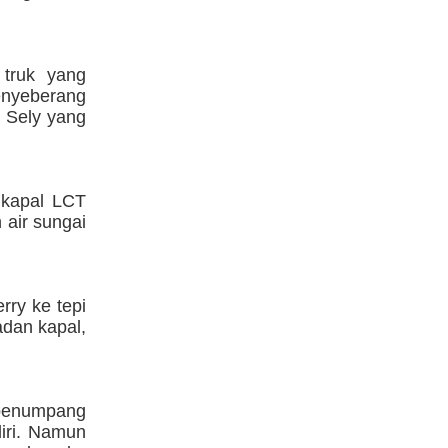
 truk yang
nyeberang
 Sely yang
a kapal LCT
air sungai
rry ke tepi
adan kapal,
 penumpang
diri. Namun