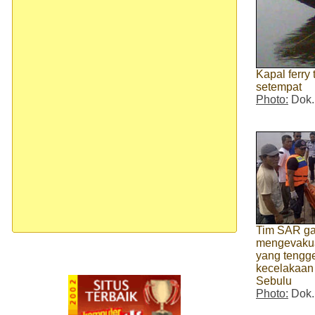
Kapal ferry
setempat
Photo:
Dok.
Tim SAR ga
mengevakua
yang tengg
kecelakaan f
Sebulu
Photo:
Dok.