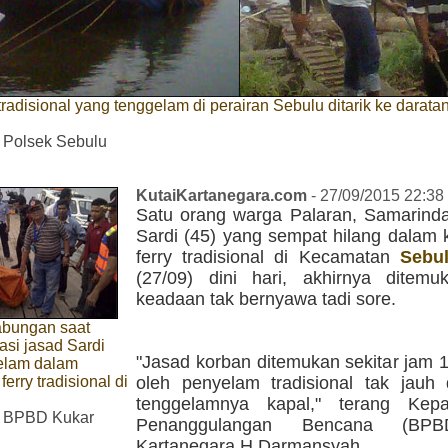
 tradisional yang tenggelam di perairan Sebulu ditarik ke darata
 Polsek Sebulu
KutaiKartanegara.com
- 27/09/2015 22:38
Satu orang warga Palaran, Samarind
Sardi (45) yang sempat hilang dalam 
ferry tradisional di Kecamatan
Sebu
(27/09) dini hari, akhirnya ditem
keadaan tak bernyawa tadi sore.
bungan saat
si jasad Sardi
"Jasad korban ditemukan sekitar jam 
elam dalam
erry tradisional di
oleh penyelam tradisional tak jauh d
tenggelamnya kapal," terang Kep
 BPBD Kukar
Penanggulangan Bencana (BPB
Kartanegara H Darmansyah.