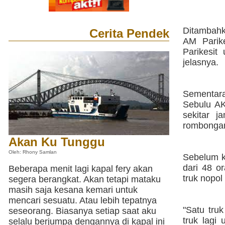
Ditambahk
Cerita Pendek
AM Parik
Parikesit
jelasnya.
Sementar
Sebulu AK
sekitar 
rombongan
Akan Ku Tunggu
Oleh: Rhony Samlan
Sebelum k
dari 48 o
Beberapa menit lagi kapal fery akan
truk nopo
segera berangkat. Akan tetapi mataku
masih saja kesana kemari untuk
mencari sesuatu. Atau lebih tepatnya
"Satu tru
seseorang. Biasanya setiap saat aku
truk lagi
selalu berjumpa dengannya di kapal ini