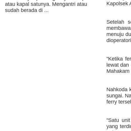
Kapolsek 
atau kapal satunya. Mengantri atau
sudah berada di ...
Setelah s
membawa 
menuju du
dioperatori
"Ketika f
lewat dan
Mahakam m
Nahkoda k
sungai. N
ferry ters
"Satu uni
yang terdi