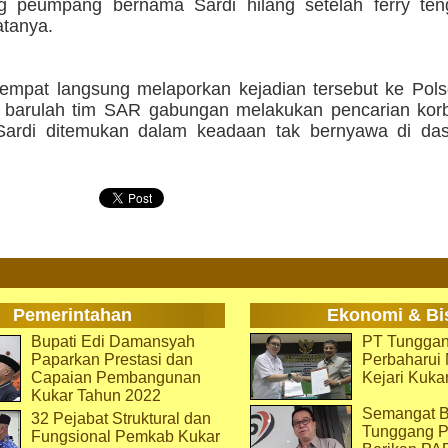
g peumpang bernama Sardi hilang setelah ferry te
atanya.
empat langsung melaporkan kejadian tersebut ke Pols
barulah tim SAR gabungan melakukan pencarian kor
Sardi ditemukan dalam keadaan tak bernyawa di das
Pemerintahan
Ekonomi & Bi
Bupati Edi Damansyah
PT Tunggan
Paparkan Prestasi dan
Perbaharu
Capaian Pembangunan
Kejari Kuka
Kukar Tahun 2022
Semangat B
32 Pejabat Struktural dan
Tunggang P
Fungsional Pemkab Kukar