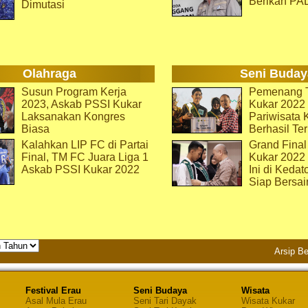
Berikan PA
Dimutasi
Olahraga
Seni Buday
Susun Program Kerja
Pemenang T
2023, Askab PSSI Kukar
Kukar 2022 
Laksanakan Kongres
Pariwisata 
Biasa
Berhasil Ter
Kalahkan LIP FC di Partai
Grand Final
Final, TM FC Juara Liga 1
Kukar 2022
Askab PSSI Kukar 2022
Ini di Kedat
Siap Bersai
Arsip Be
Festival Erau
Seni Budaya
Wisata
Asal Mula Erau
Seni Tari Dayak
Wisata Kukar