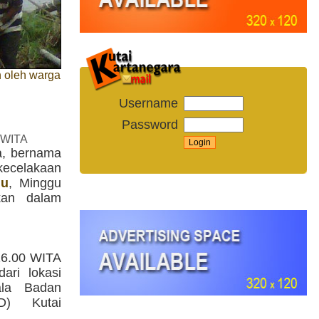
n oleh warga
Username
Password
 WITA
a, bernama
kecelakaan
lu
, Minggu
ukan dalam
16.00 WITA
ari lokasi
ala Badan
D) Kutai