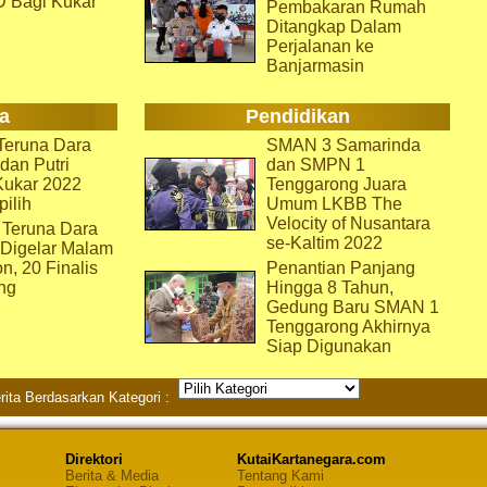
D Bagi Kukar
Pembakaran Rumah
Ditangkap Dalam
Perjalanan ke
Banjarmasin
a
Pendidikan
eruna Dara
SMAN 3 Samarinda
dan Putri
dan SMPN 1
Kukar 2022
Tenggarong Juara
pilih
Umum LKBB The
Velocity of Nusantara
 Teruna Dara
se-Kaltim 2022
 Digelar Malam
on, 20 Finalis
Penantian Panjang
ng
Hingga 8 Tahun,
Gedung Baru SMAN 1
Tenggarong Akhirnya
Siap Digunakan
rita Berdasarkan Kategori :
Direktori
KutaiKartanegara.com
Berita & Media
Tentang Kami