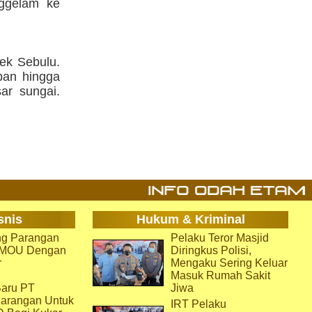
nggelam ke
ek Sebulu.
ban hingga
ar sungai.
snis
Hukum & Kriminal
g Parangan
Pelaku Teror Masjid
i MOU Dengan
Diringkus Polisi,
r
Mengaku Sering Keluar
Masuk Rumah Sakit
aru PT
Jiwa
arangan Untuk
IRT Pelaku