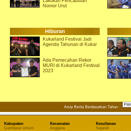
Lakukan Pencabutan
Nomor Urut
Hiburan
Kukarland Festival Jadi
Agenda Tahunan di Kukar
Ada Pemecahan Rekor
MURI di Kukarland Festival
2023
Arsip Berita Berdasarkan Tahun :
Kabupaten
Kecamatan
Kesultanan
Gambaran Umum
Anggana
Sejarah