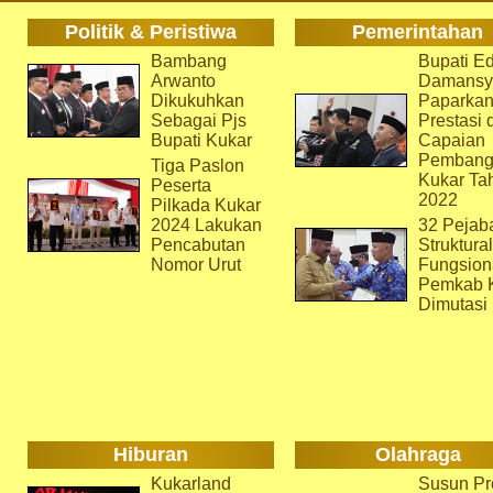
Politik & Peristiwa
Pemerintahan
Bambang
Bupati Ed
Arwanto
Damansy
Dikukuhkan
Paparka
Sebagai Pjs
Prestasi 
Bupati Kukar
Capaian
Pembang
Tiga Paslon
Kukar Ta
Peserta
2022
Pilkada Kukar
2024 Lakukan
32 Pejab
Pencabutan
Struktura
Nomor Urut
Fungsion
Pemkab 
Dimutasi
Hiburan
Olahraga
Kukarland
Susun Pr