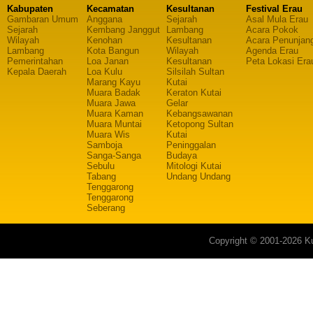
Kabupaten
Kecamatan
Kesultanan
Festival Erau
Gambaran Umum
Anggana
Sejarah
Asal Mula Erau
Sejarah
Kembang Janggut
Lambang
Acara Pokok
Wilayah
Kenohan
Kesultanan
Acara Penunjan
Lambang
Kota Bangun
Wilayah
Agenda Erau
Pemerintahan
Loa Janan
Kesultanan
Peta Lokasi Era
Kepala Daerah
Loa Kulu
Silsilah Sultan
Marang Kayu
Kutai
Muara Badak
Keraton Kutai
Muara Jawa
Gelar
Muara Kaman
Kebangsawanan
Muara Muntai
Ketopong Sultan
Muara Wis
Kutai
Samboja
Peninggalan
Sanga-Sanga
Budaya
Sebulu
Mitologi Kutai
Tabang
Undang Undang
Tenggarong
Tenggarong
Seberang
Copyright © 2001-2026 Ku