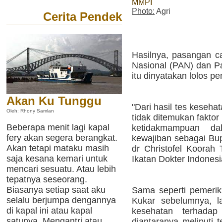
MMPI
Photo:
Agri
Cerita Pendek
Hasilnya, pasangan c
Nasional (PAN) dan Pa
itu dinyatakan lolos p
Akan Ku Tunggu
"Dari hasil tes kesehat
Oleh: Rhony Samlan
tidak ditemukan fakto
Beberapa menit lagi kapal
ketidakmampuan d
fery akan segera berangkat.
kewajiban sebagai Bup
Akan tetapi mataku masih
dr Christofel Koorah 
saja kesana kemari untuk
Ikatan Dokter Indonesi
mencari sesuatu. Atau lebih
tepatnya seseorang.
Biasanya setiap saat aku
Sama seperti pemeri
selalu berjumpa dengannya
Kukar sebelumnya, la
di kapal ini atau kapal
kesehatan terhada
satunya. Mengantri atau
diantaranya meliputi 