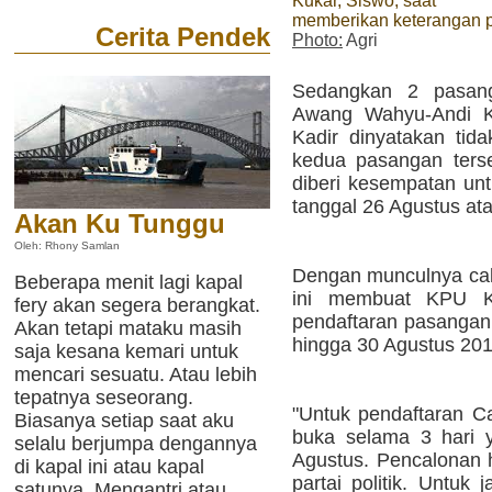
Kukar, Siswo, saat
memberikan keterangan 
Cerita Pendek
Photo:
Agri
Sedangkan 2 pasang
Awang Wahyu-Andi Ka
Kadir dinyatakan tid
kedua pasangan terse
diberi kesempatan un
tanggal 26 Agustus at
Akan Ku Tunggu
Oleh: Rhony Samlan
Dengan munculnya calo
Beberapa menit lagi kapal
ini membuat KPU K
fery akan segera berangkat.
pendaftaran pasangan
Akan tetapi mataku masih
hingga 30 Agustus 201
saja kesana kemari untuk
mencari sesuatu. Atau lebih
tepatnya seseorang.
"Untuk pendaftaran Ca
Biasanya setiap saat aku
buka selama 3 hari y
selalu berjumpa dengannya
Agustus. Pencalonan h
di kapal ini atau kapal
partai politik. Untuk 
satunya. Mengantri atau