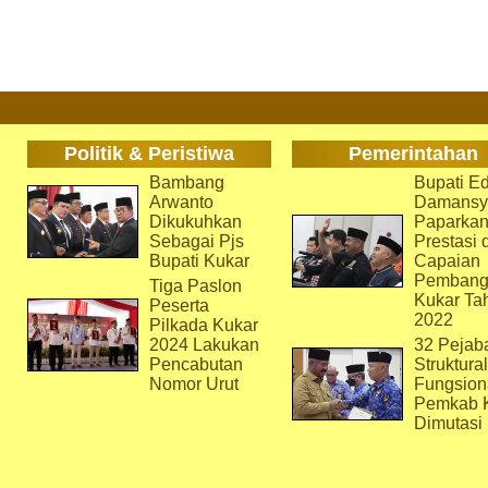
Politik & Peristiwa
Pemerintahan
Bambang
Bupati Ed
Arwanto
Damansy
Dikukuhkan
Paparka
Sebagai Pjs
Prestasi 
Bupati Kukar
Capaian
Pembang
Tiga Paslon
Kukar Ta
Peserta
2022
Pilkada Kukar
2024 Lakukan
32 Pejab
Pencabutan
Struktura
Nomor Urut
Fungsion
Pemkab 
Dimutasi