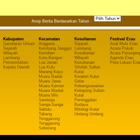
Arsip Berita Berdasarkan Tahun :
Kabupaten
Kecamatan
Kesultanan
Festival Erau
Gambaran Umum
Anggana
Sejarah
Asal Mula Erau
Sejarah
Kembang Janggut
Lambang
Acara Pokok
Wilayah
Kenohan
Kesultanan
Acara Penunjan
Lambang
Kota Bangun
Wilayah
Agenda Erau
Pemerintahan
Loa Janan
Kesultanan
Peta Lokasi Era
Kepala Daerah
Loa Kulu
Silsilah Sultan
Marang Kayu
Kutai
Muara Badak
Keraton Kutai
Muara Jawa
Gelar
Muara Kaman
Kebangsawanan
Muara Muntai
Ketopong Sultan
Muara Wis
Kutai
Samboja
Peninggalan
Sanga-Sanga
Budaya
Sebulu
Mitologi Kutai
Tabang
Undang Undang
Tenggarong
Tenggarong
Seberang