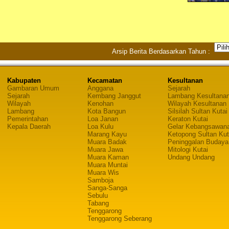
Arsip Berita Berdasarkan Tahun :
Kabupaten
Kecamatan
Kesultanan
Gambaran Umum
Anggana
Sejarah
Sejarah
Kembang Janggut
Lambang Kesultana
Wilayah
Kenohan
Wilayah Kesultanan
Lambang
Kota Bangun
Silsilah Sultan Kutai
Pemerintahan
Loa Janan
Keraton Kutai
Kepala Daerah
Loa Kulu
Gelar Kebangsawan
Marang Kayu
Ketopong Sultan Kut
Muara Badak
Peninggalan Budaya
Muara Jawa
Mitologi Kutai
Muara Kaman
Undang Undang
Muara Muntai
Muara Wis
Samboja
Sanga-Sanga
Sebulu
Tabang
Tenggarong
Tenggarong Seberang