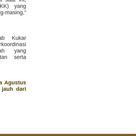
KK) yang
g-masing,"
ab Kukar
koordinasi
kah yang
utan serta
a Agustus
 jauh dari