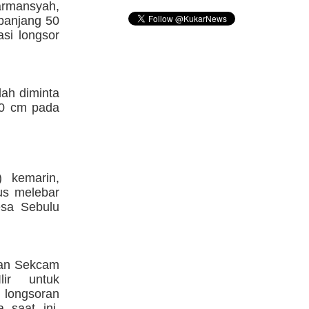
armansyah,
panjang 50
si longsor
dah diminta
10 cm pada
 kemarin,
us melebar
sa Sebulu
dan Sekcam
ir untuk
 longsoran
 saat ini,