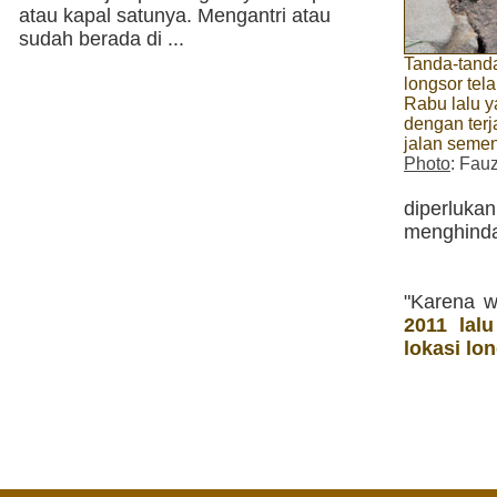
atau kapal satunya. Mengantri atau
sudah berada di ...
Tanda-tanda
longsor tela
Rabu lalu y
dengan terj
jalan semen
Photo
: Fau
diperluk
menghindar
"Karena w
2011 lal
lokasi lon