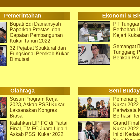
Pemerintahan
Ekonomi & Bi
Bupati Edi Damansyah
PT Tunggan
Paparkan Prestasi dan
Perbaharu
Capaian Pembangunan
Kejari Kuka
Kukar Tahun 2022
Semangat B
32 Pejabat Struktural dan
Tunggang P
Fungsional Pemkab Kukar
Berikan PA
Dimutasi
Olahraga
Seni Buday
Susun Program Kerja
Pemenang T
2023, Askab PSSI Kukar
Kukar 2022 
Laksanakan Kongres
Pariwisata 
Biasa
Berhasil Ter
Kalahkan LIP FC di Partai
Grand Final
Final, TM FC Juara Liga 1
Kukar 2022
Askab PSSI Kukar 2022
Ini di Kedat
Siap Bersai