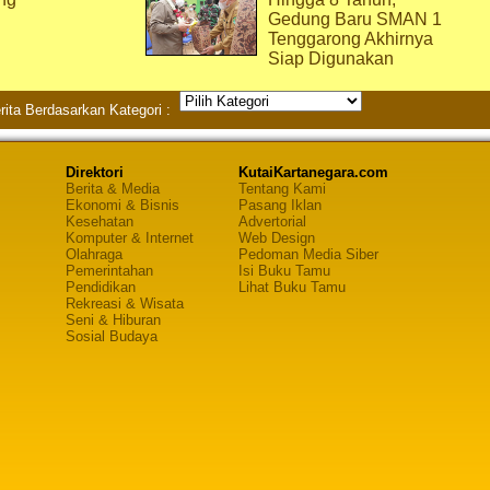
Gedung Baru SMAN 1
Tenggarong Akhirnya
Siap Digunakan
rita Berdasarkan Kategori :
Direktori
KutaiKartanegara.com
Berita & Media
Tentang Kami
Ekonomi & Bisnis
Pasang Iklan
Kesehatan
Advertorial
Komputer & Internet
Web Design
Olahraga
Pedoman Media Siber
Pemerintahan
Isi Buku Tamu
Pendidikan
Lihat Buku Tamu
Rekreasi & Wisata
Seni & Hiburan
Sosial Budaya