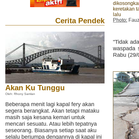
dikosongkan
keretakan t
lalu
Cerita Pendek
Photo:
Fauz
"Tidak ada
waspada s
Rabu (29/0
Akan Ku Tunggu
Oleh: Rhony Samlan
Beberapa menit lagi kapal fery akan
segera berangkat. Akan tetapi mataku
masih saja kesana kemari untuk
mencari sesuatu. Atau lebih tepatnya
seseorang. Biasanya setiap saat aku
selalu berjumpa dengannya di kapal ini