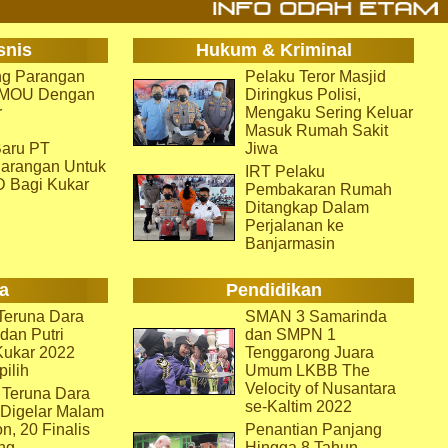
snis
Hukum & Kriminal
g Parangan
Pelaku Teror Masjid
i MOU Dengan
Diringkus Polisi,
r
Mengaku Sering Keluar
Masuk Rumah Sakit
aru PT
Jiwa
arangan Untuk
IRT Pelaku
D Bagi Kukar
Pembakaran Rumah
Ditangkap Dalam
Perjalanan ke
Banjarmasin
a
Pendidikan
eruna Dara
SMAN 3 Samarinda
dan Putri
dan SMPN 1
Kukar 2022
Tenggarong Juara
pilih
Umum LKBB The
Velocity of Nusantara
 Teruna Dara
se-Kaltim 2022
 Digelar Malam
on, 20 Finalis
Penantian Panjang
ng
Hingga 8 Tahun,