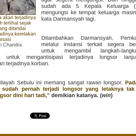
sudah ada 5 Kepala Keluarga (
mengungsi ke tempat keluarga masin
 akan terjadinya
kata Darmansyah lagi.
h terlihat sejak
ang ditandai
adinya keretakan
Ditambahkan Darmansyah, Pemk
isasi
melalui instansi terkait segera ber
zi Chandra
untuk mengambil langkah-lang
an untuk mengantisipasi terjadinya longsor lanj
i terjadinya korban.
ilayah Sebulu ini memang sangat rawan longsor.
Pad
u sudah pernah terjadi longsor yang letaknya tak
gsor dini hari tadi
," demikian katanya. (
win
)