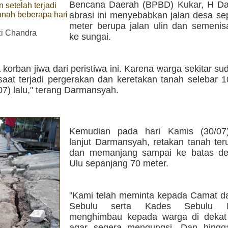
Bencana Daerah (BPBD) Kukar, H D
 setelah terjadi
anah beberapa hari
abrasi ini menyebabkan jalan desa se
meter berupa jalan ulin dan semenisa
i Chandra
ke sungai.
 korban jiwa dari peristiwa ini. Karena warga sekitar su
aat terjadi pergerakan dan keretakan tanah selebar 
7) lalu," terang Darmansyah.
Kemudian pada hari Kamis (30/07)
lanjut Darmansyah, retakan tanah ter
dan memanjang sampai ke batas de
Ulu sepanjang 70 meter.
"Kami telah meminta kepada Camat 
Sebulu serta Kades Sebulu Il
menghimbau kepada warga di dekat
agar segera mengungsi. Dan hingga