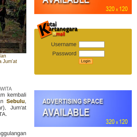
Username
Password
dan
a Jum'at
 WITA
am kembali
tan
Sebulu
,
r), Jum'at
TA.
gulangan