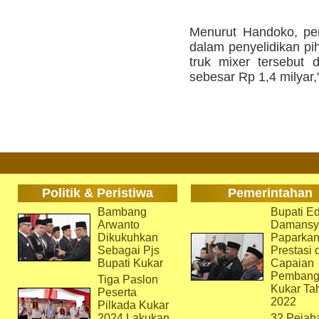
Menurut Handoko, pen
dalam penyelidikan pih
truk mixer tersebut 
sebesar Rp 1,4 milyar,
Politik & Peristiwa
Pemerintahan
Bambang
Bupati Ed
Arwanto
Damansy
Dikukuhkan
Paparka
Sebagai Pjs
Prestasi 
Bupati Kukar
Capaian
Pembang
Tiga Paslon
Kukar Ta
Peserta
2022
Pilkada Kukar
2024 Lakukan
32 Pejab