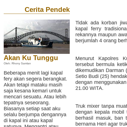
Cerita Pendek
Tidak ada korban jiw
kapal ferry tradision
rekannya maupun awak
berjumlah 4 orang berh
Akan Ku Tunggu
Menurut Kapolres K
tersebut bermula ket
Oleh: Rhony Samlan
dikemudikan Darman (
Beberapa menit lagi kapal
Setio Budi (25) hend
fery akan segera berangkat.
dengan menggunakan 
Akan tetapi mataku masih
21.00 WITA.
saja kesana kemari untuk
mencari sesuatu. Atau lebih
tepatnya seseorang.
Truk mixer tanpa muat
Biasanya setiap saat aku
dengan kepala mobil t
selalu berjumpa dengannya
berhasil masuk, ban 
di kapal ini atau kapal
bernama Heri agar truk
satunya. Mengantri atau