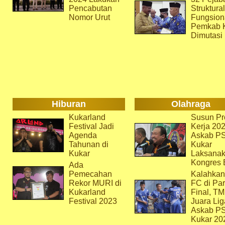
Pencabutan
Struktura
Nomor Urut
Fungsion
Pemkab 
Dimutasi
Hiburan
Olahraga
Kukarland
Susun Pr
Festival Jadi
Kerja 202
Agenda
Askab P
Tahunan di
Kukar
Kukar
Laksana
Kongres 
Ada
Pemecahan
Kalahkan
Rekor MURI di
FC di Par
Kukarland
Final, T
Festival 2023
Juara Lig
Askab P
Kukar 20