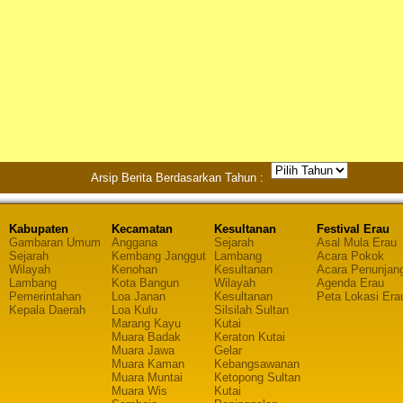
Arsip Berita Berdasarkan Tahun :
Kabupaten
Kecamatan
Kesultanan
Festival Erau
Gambaran Umum
Anggana
Sejarah
Asal Mula Erau
Sejarah
Kembang Janggut
Lambang
Acara Pokok
Wilayah
Kenohan
Kesultanan
Acara Penunjan
Lambang
Kota Bangun
Wilayah
Agenda Erau
Pemerintahan
Loa Janan
Kesultanan
Peta Lokasi Era
Kepala Daerah
Loa Kulu
Silsilah Sultan
Marang Kayu
Kutai
Muara Badak
Keraton Kutai
Muara Jawa
Gelar
Muara Kaman
Kebangsawanan
Muara Muntai
Ketopong Sultan
Muara Wis
Kutai