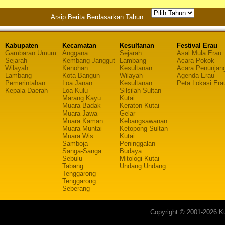
Arsip Berita Berdasarkan Tahun :
Kabupaten
Kecamatan
Kesultanan
Festival Erau
Gambaran Umum
Anggana
Sejarah
Asal Mula Erau
Sejarah
Kembang Janggut
Lambang
Acara Pokok
Wilayah
Kenohan
Kesultanan
Acara Penunjan
Lambang
Kota Bangun
Wilayah
Agenda Erau
Pemerintahan
Loa Janan
Kesultanan
Peta Lokasi Era
Kepala Daerah
Loa Kulu
Silsilah Sultan
Marang Kayu
Kutai
Muara Badak
Keraton Kutai
Muara Jawa
Gelar
Muara Kaman
Kebangsawanan
Muara Muntai
Ketopong Sultan
Muara Wis
Kutai
Samboja
Peninggalan
Sanga-Sanga
Budaya
Sebulu
Mitologi Kutai
Tabang
Undang Undang
Tenggarong
Tenggarong
Seberang
Copyright © 2001-2026 Ku