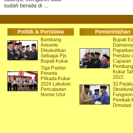
sudah berada di ...
Politik & Peristiwa
Pemerintahan
Bambang
Bupati Ed
Arwanto
Damansy
Dikukuhkan
Paparka
Sebagai Pjs
Prestasi 
Bupati Kukar
Capaian
Pembang
Tiga Paslon
Kukar Ta
Peserta
2022
Pilkada Kukar
2024 Lakukan
32 Pejab
Pencabutan
Struktura
Nomor Urut
Fungsion
Pemkab 
Dimutasi