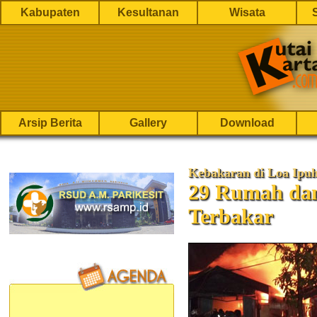
Kabupaten
Kesultanan
Wisata
Arsip Berita
Gallery
Download
Kebakaran di Loa Ipuh
29 Rumah dan
Terbakar