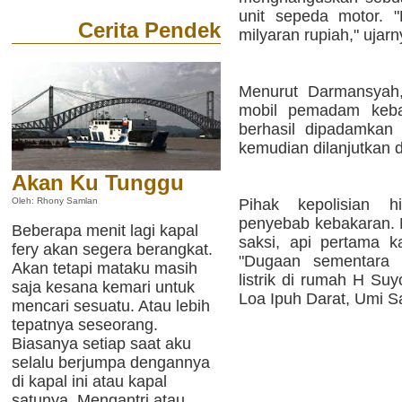
unit sepeda motor. "
Cerita Pendek
milyaran rupiah," ujarn
Menurut Darmansyah,
mobil pemadam kebak
berhasil dipadamkan
kemudian dilanjutkan 
Akan Ku Tunggu
Pihak kepolisian h
Oleh: Rhony Samlan
penyebab kebakaran. 
Beberapa menit lagi kapal
saksi, api pertama 
fery akan segera berangkat.
"Dugaan sementara k
Akan tetapi mataku masih
listrik di rumah H Su
saja kesana kemari untuk
Loa Ipuh Darat, Umi S
mencari sesuatu. Atau lebih
tepatnya seseorang.
Biasanya setiap saat aku
selalu berjumpa dengannya
di kapal ini atau kapal
satunya. Mengantri atau