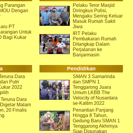
g Parangan
Pelaku Teror Masjid
i MOU Dengan
Diringkus Polisi,
r
Mengaku Sering Keluar
Masuk Rumah Sakit
aru PT
Jiwa
arangan Untuk
IRT Pelaku
D Bagi Kukar
Pembakaran Rumah
Ditangkap Dalam
Perjalanan ke
Banjarmasin
a
Pendidikan
eruna Dara
SMAN 3 Samarinda
dan Putri
dan SMPN 1
Kukar 2022
Tenggarong Juara
pilih
Umum LKBB The
Velocity of Nusantara
 Teruna Dara
se-Kaltim 2022
 Digelar Malam
on, 20 Finalis
Penantian Panjang
ng
Hingga 8 Tahun,
Gedung Baru SMAN 1
Tenggarong Akhirnya
Siap Digunakan