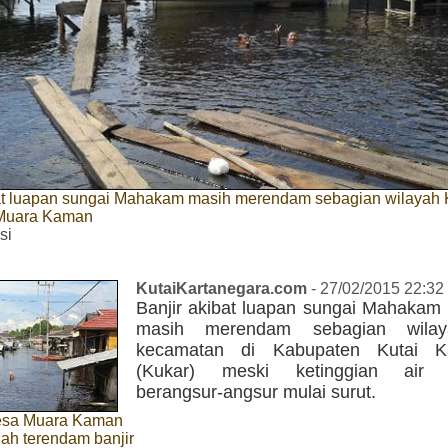
bat luapan sungai Mahakam masih merendam sebagian wilayah K
 Muara Kaman
si
KutaiKartanegara.com
- 27/02/2015 22:32
Banjir akibat luapan sungai Mahakam 
masih merendam sebagian wila
kecamatan di Kabupaten Kutai Ka
(Kukar) meski ketinggian air d
berangsur-angsur mulai surut.
esa Muara Kaman
lah terendam banjir