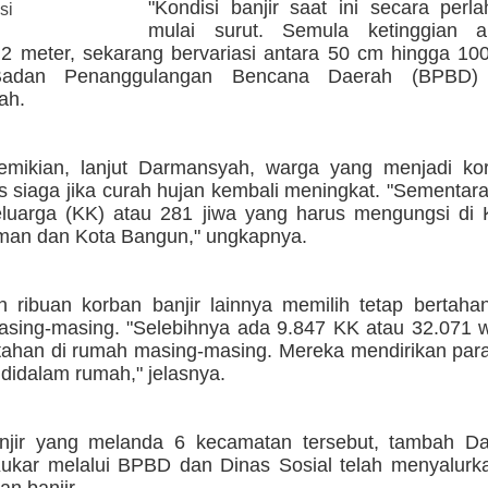
"Kondisi banjir saat ini secara perl
si
mulai surut. Semula ketinggian a
2 meter, sekarang bervariasi antara 50 cm hingga 100
Badan Penanggulangan Bencana Daerah (BPBD)
ah.
emikian, lanjut Darmansyah, warga yang menjadi kor
s siaga jika curah hujan kembali meningkat. "Sementara
luarga (KK) atau 281 jiwa yang harus mengungsi di
an dan Kota Bangun," ungkapnya.
 ribuan korban banjir lainnya memilih tetap bertaha
sing-masing. "Selebihnya ada 9.847 KK atau 32.071 
tahan di rumah masing-masing. Mereka mendirikan para
didalam rumah," jelasnya.
anjir yang melanda 6 kecamatan tersebut, tambah D
kar melalui BPBD dan Dinas Sosial telah menyalurk
an banjir.