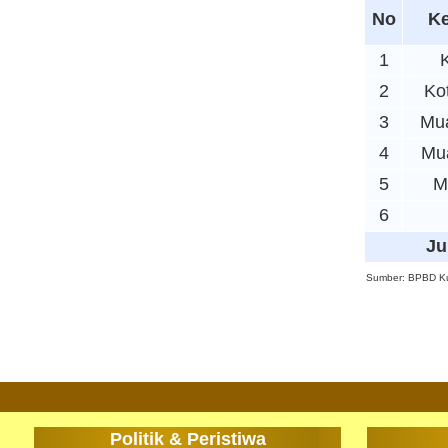
No
K
1
2
Ko
3
Mu
4
Mu
5
M
6
Ju
Sumber: BPBD Ku
Politik & Peristiwa