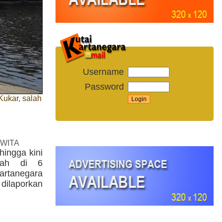
Username
Password
ukar, salah
 WITA
hingga kini
yah di 6
rtanegara
ilaporkan