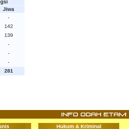
gsi
Jiwa
-
142
139
-
-
-
281
snis
Hukum & Kriminal