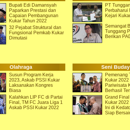
Bupati Edi Damansyah
PT Tunggan
Paparkan Prestasi dan
Perbaharu
Capaian Pembangunan
Kejari Kuka
Kukar Tahun 2022
Semangat B
32 Pejabat Struktural dan
Tunggang P
Fungsional Pemkab Kukar
Berikan PA
Dimutasi
Olahraga
Seni Buday
Susun Program Kerja
Pemenang T
2023, Askab PSSI Kukar
Kukar 2022 
Laksanakan Kongres
Pariwisata 
Biasa
Berhasil Ter
Kalahkan LIP FC di Partai
Grand Final
Final, TM FC Juara Liga 1
Kukar 2022
Askab PSSI Kukar 2022
Ini di Kedat
Siap Bersai