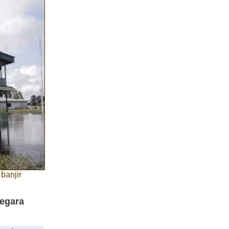
banjir
negara