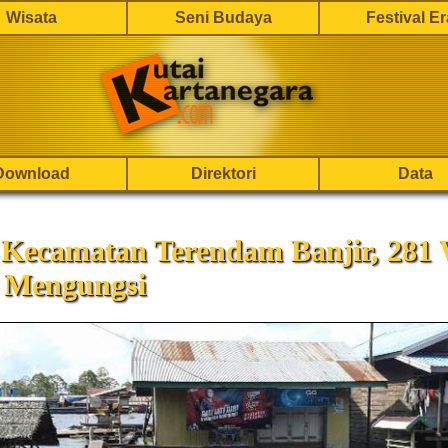
Wisata
Seni Budaya
Festival E
Download
Direktori
Data
Kecamatan Terendam Banjir, 281
 Mengungsi