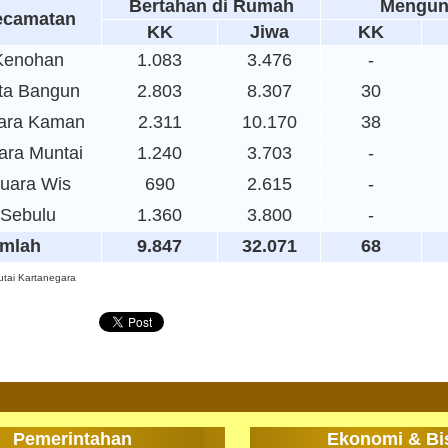
Bertahan di Rumah
Mengun
ecamatan
KK
Jiwa
KK
Kenohan
1.083
3.476
-
ta Bangun
2.803
8.307
30
ara Kaman
2.311
10.170
38
ara Muntai
1.240
3.703
-
uara Wis
690
2.615
-
Sebulu
1.360
3.800
-
mlah
9.847
32.071
68
tai Kartanegara
Pemerintahan
Ekonomi & Bi