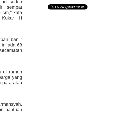
ahan sudah
ir sempat
 cm," kata
 Kukar H
ban banjir
 ini ada 68
 Kecamatan
n di rumah
warga yang
-para atau
armansyah,
an bantuan