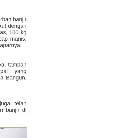
rban banjir
kut dengan
as, 100 kg
ecap manis,
paparnya.
nya, tambah
apal yang
ta Bangun,
uga telah
 banjir di