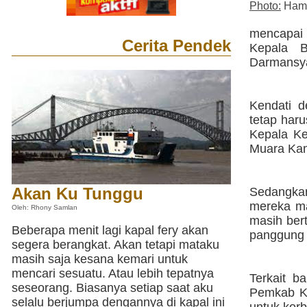
Photo:
Ham
mencapai 
Cerita Pendek
Kepala 
Darmansy
Kendati d
tetap haru
Kepala Ke
Muara Kam
Akan Ku Tunggu
Sedangkan
mereka ma
Oleh: Rhony Samlan
masih ber
Beberapa menit lagi kapal fery akan
panggung 
segera berangkat. Akan tetapi mataku
masih saja kesana kemari untuk
mencari sesuatu. Atau lebih tepatnya
Terkait b
seseorang. Biasanya setiap saat aku
Pemkab Ku
selalu berjumpa dengannya di kapal ini
untuk korb