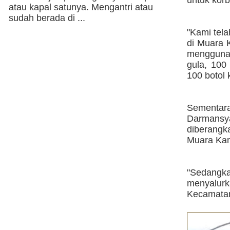
atau kapal satunya. Mengantri atau
sudah berada di ...
"Kami tel
di Muara 
menggunak
gula, 100
100 botol 
Sementara
Darmans
diberangk
Muara Kam
"Sedangk
menyalurk
Kecamatan