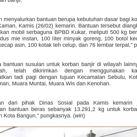
ah menyalurkan bantuan berupa kebutuhan dasar bagi ko
Kaman, Kamis (26/02) kemarin. Bantuan tersebut diang
an mobil serbaguna BPBD Kukar, meliputi 500 kg ber
 dus mie instan, 100 liter minyak goreng, 100 botol k
kecap asin, 100 kotak teh celup, dan 76 lembar terpal," 
 bantuan susulan untuk korban banjir di wilayah lain
yah, telah dikirimkan dengan menggunakan k
atkan tadi pagi dengan tujuan Kecamatan Sebulu, Ko
an, Muara Muntai, Muara Wis dan Kenohan.
an dari pihak Dinas Sosial pada Kamis kemarin j
an bantuan beras sebanyak 13.291,2 kg untuk korban
 Kota Bangun," pungkasnya. (
win
)