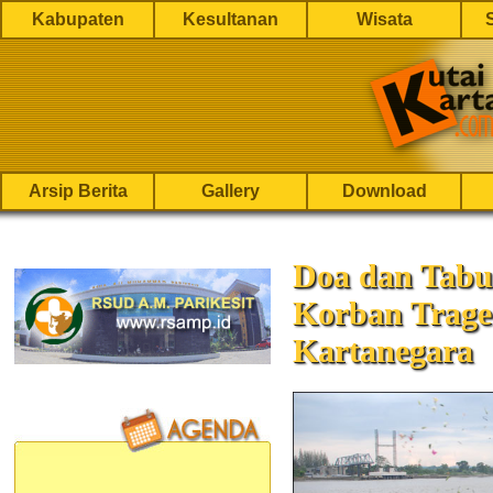
Kabupaten
Kesultanan
Wisata
Arsip Berita
Gallery
Download
Doa dan Tab
Korban Trage
Kartanegara