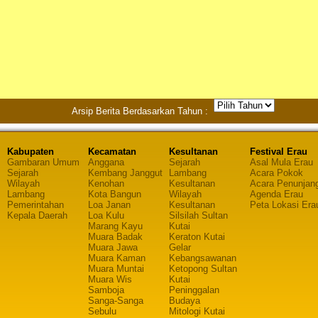
Arsip Berita Berdasarkan Tahun :
Kabupaten
Kecamatan
Kesultanan
Festival Erau
Gambaran Umum
Anggana
Sejarah
Asal Mula Erau
Sejarah
Kembang Janggut
Lambang
Acara Pokok
Wilayah
Kenohan
Kesultanan
Acara Penunjan
Lambang
Kota Bangun
Wilayah
Agenda Erau
Pemerintahan
Loa Janan
Kesultanan
Peta Lokasi Era
Kepala Daerah
Loa Kulu
Silsilah Sultan
Marang Kayu
Kutai
Muara Badak
Keraton Kutai
Muara Jawa
Gelar
Muara Kaman
Kebangsawanan
Muara Muntai
Ketopong Sultan
Muara Wis
Kutai
Samboja
Peninggalan
Sanga-Sanga
Budaya
Sebulu
Mitologi Kutai