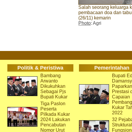
Salah seorang keluarga 
pembacaan doa dan tabu
(26/11) kemarin
Photo
: Agri
Politik & Peristiwa
Pemerintahan
Bambang
Bupati Ed
Arwanto
Damansy
Dikukuhkan
Paparka
Sebagai Pjs
Prestasi 
Bupati Kukar
Capaian
Pembang
Tiga Paslon
Kukar Ta
Peserta
2022
Pilkada Kukar
2024 Lakukan
32 Pejab
Pencabutan
Struktura
Nomor Urut
Fungsion