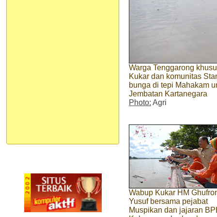
Warga Tenggarong khusus
Kukar dan komunitas St
bunga di tepi Mahakam u
Jembatan Kartanegara
Photo:
Agri
Wabup Kukar HM Ghufro
Yusuf bersama pejabat
Muspikan dan jajaran B