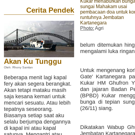
Kukar menaburkan bunga
sungai Mahakam usai
Cerita Pendek
pembacaan doa untuk ko
runtuhnya Jembatan
Kartanegara
Photo:
Agri
belum ditemukan hing
mengalami luka ringan
Akan Ku Tunggu
Oleh: Rhony Samlan
Untuk mengenang kor
Gate' Kartanegara pa
Beberapa menit lagi kapal
Kukar HM Ghufron Yu
fery akan segera berangkat.
dan jajaran Badan P
Akan tetapi mataku masih
(BPBD) Kukar mengg
saja kesana kemari untuk
bunga di tepian sun
mencari sesuatu. Atau lebih
(26/11) siang.
tepatnya seseorang.
Biasanya setiap saat aku
selalu berjumpa dengannya
Dikatakan Wabup Ghu
di kapal ini atau kapal
Jembatan Kartanegara
satunya. Mengantri atau