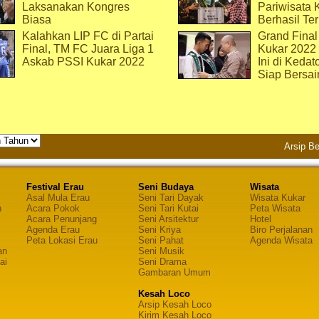
Laksanakan Kongres
Pariwisata 
Biasa
Berhasil Ter
Kalahkan LIP FC di Partai
Grand Final
Final, TM FC Juara Liga 1
Kukar 2022
Askab PSSI Kukar 2022
Ini di Kedat
Siap Bersai
Arsip Be
Festival Erau
Seni Budaya
Wisata
Asal Mula Erau
Seni Tari Dayak
Wisata Kukar
n
Acara Pokok
Seni Tari Kutai
Peta Wisata
Acara Penunjang
Seni Arsitektur
Hotel
Agenda Erau
Seni Kriya
Biro Perjalanan
Peta Lokasi Erau
Seni Pahat
Agenda Wisata
an
Seni Musik
ai
Seni Drama
Gambaran Umum
Kesah Loco
Arsip Kesah Loco
Kirim Kesah Loco