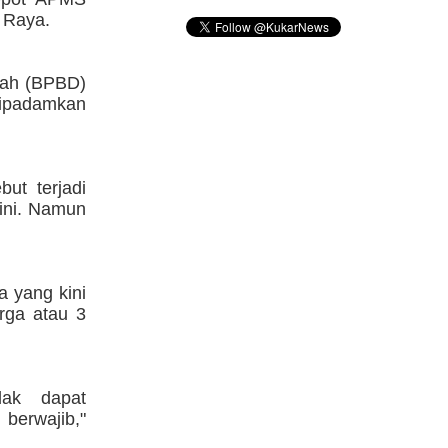
 Raya.
rah (BPBD)
 dipadamkan
ut terjadi
 ini. Namun
 yang kini
rga atau 3
dak dapat
berwajib,"