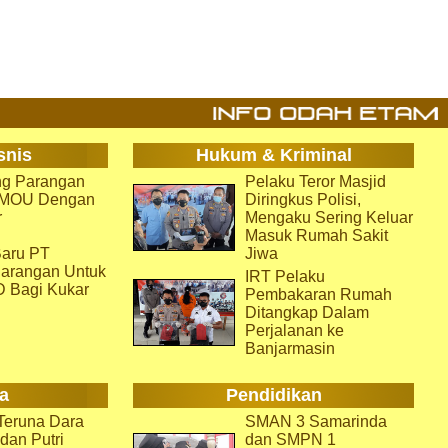
snis
Hukum & Kriminal
g Parangan
Pelaku Teror Masjid
i MOU Dengan
Diringkus Polisi,
r
Mengaku Sering Keluar
Masuk Rumah Sakit
aru PT
Jiwa
arangan Untuk
IRT Pelaku
D Bagi Kukar
Pembakaran Rumah
Ditangkap Dalam
Perjalanan ke
Banjarmasin
a
Pendidikan
eruna Dara
SMAN 3 Samarinda
dan Putri
dan SMPN 1