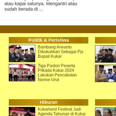
atau kapal satunya. Mengantri atau
sudah berada di ...
Politik & Peristiwa
Bambang Arwanto
Dikukuhkan Sebagai Pjs
Bupati Kukar
Tiga Paslon Peserta
Pilkada Kukar 2024
Lakukan Pencabutan
Nomor Urut
Hiburan
Kukarland Festival Jadi
Agenda Tahunan di Kukar