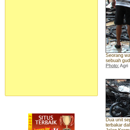
Seorang wa
sebuah guda
Photo:
Agri
Dua unit se
terbakar da