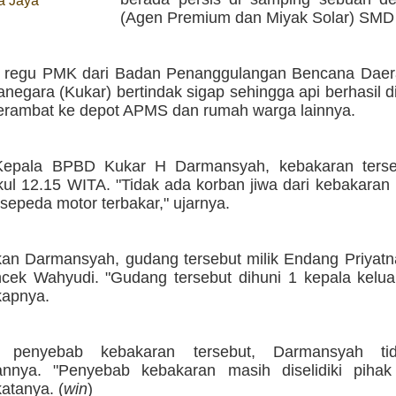
a Jaya
(Agen Premium dan Miyak Solar) SMD
g regu PMK dari Badan Penanggulangan Bencana Dae
anegara (Kukar) bertindak sigap sehingga api berhasil
erambat ke depot APMS dan rumah warga lainnya.
Kepala BPBD Kukar H Darmansyah, kebakaran terseb
kul 12.15 WITA. "Tidak ada korban jiwa dari kebakaran
 sepeda motor terbakar," ujarnya.
an Darmansyah, gudang tersebut milik Endang Priyatna
cek Wahyudi. "Gudang tersebut dihuni 1 kepala kelua
kapnya.
 penyebab kebakaran tersebut, Darmansyah ti
nnya. "Penyebab kebakaran masih diselidiki pihak 
atanya. (
win
)