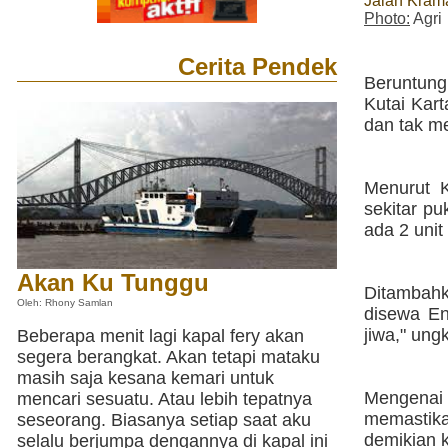
Jalan Kram
Photo:
Agri
Cerita Pendek
Beruntun
Kutai Kart
dan tak m
Menurut 
sekitar pu
ada 2 unit
Akan Ku Tunggu
Ditambahk
Oleh: Rhony Samlan
disewa En
jiwa," ung
Beberapa menit lagi kapal fery akan
segera berangkat. Akan tetapi mataku
masih saja kesana kemari untuk
Mengenai
mencari sesuatu. Atau lebih tepatnya
memastika
seseorang. Biasanya setiap saat aku
demikian k
selalu berjumpa dengannya di kapal ini