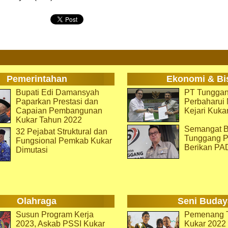
Pemerintahan
Ekonomi & Bi
Bupati Edi Damansyah
PT Tunggan
Paparkan Prestasi dan
Perbaharu
Capaian Pembangunan
Kejari Kuka
Kukar Tahun 2022
Semangat B
32 Pejabat Struktural dan
Tunggang P
Fungsional Pemkab Kukar
Berikan PA
Dimutasi
Olahraga
Seni Buday
Susun Program Kerja
Pemenang T
2023, Askab PSSI Kukar
Kukar 2022 