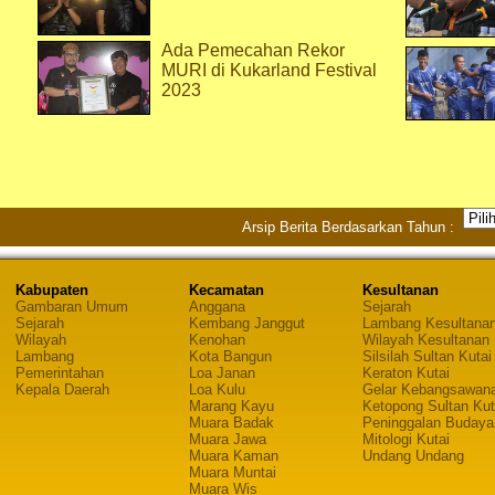
Ada Pemecahan Rekor
MURI di Kukarland Festival
2023
Arsip Berita Berdasarkan Tahun :
Kabupaten
Kecamatan
Kesultanan
Gambaran Umum
Anggana
Sejarah
Sejarah
Kembang Janggut
Lambang Kesultana
Wilayah
Kenohan
Wilayah Kesultanan
Lambang
Kota Bangun
Silsilah Sultan Kutai
Pemerintahan
Loa Janan
Keraton Kutai
Kepala Daerah
Loa Kulu
Gelar Kebangsawan
Marang Kayu
Ketopong Sultan Kut
Muara Badak
Peninggalan Budaya
Muara Jawa
Mitologi Kutai
Muara Kaman
Undang Undang
Muara Muntai
Muara Wis