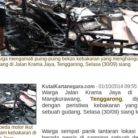
rga mengamati puing-puing bekas kebakaran yang menghang
ng di Jalan Krama Jaya, Tenggarong, Selasa (30/09) siang
KutaiKartanegara.com
- 01/10/2014 09:55
Warga Jalan Krama Jaya di K
Mangkurawang,
Tenggarong
, di
dengan peristiwa kebakaran yan
sebuah gudang, Selasa (30/09) siang 
peda motor ikut
Warga sempat panik lantaran lokasi
lam kebakaran di
berada persis di samping sebuah 