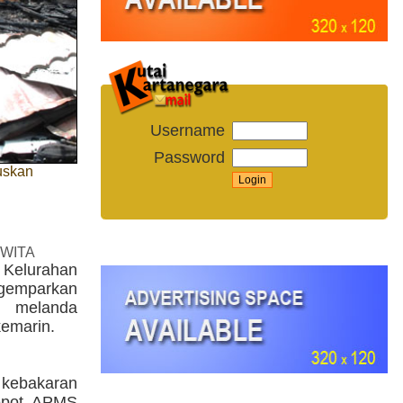
Username
Password
uskan
 WITA
elurahan
gemparkan
g melanda
kemarin.
 kebakaran
depot APMS