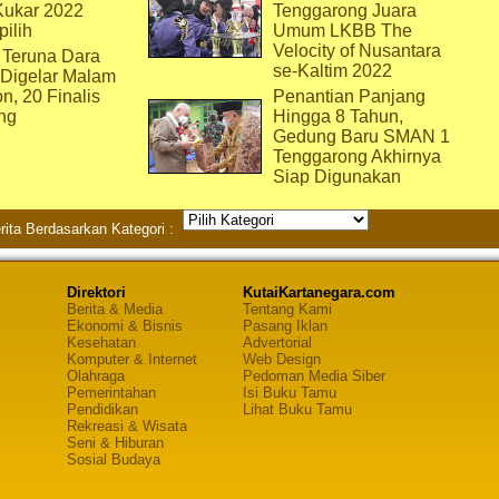
Kukar 2022
Tenggarong Juara
pilih
Umum LKBB The
Velocity of Nusantara
 Teruna Dara
se-Kaltim 2022
 Digelar Malam
on, 20 Finalis
Penantian Panjang
ng
Hingga 8 Tahun,
Gedung Baru SMAN 1
Tenggarong Akhirnya
Siap Digunakan
rita Berdasarkan Kategori :
Direktori
KutaiKartanegara.com
Berita & Media
Tentang Kami
Ekonomi & Bisnis
Pasang Iklan
Kesehatan
Advertorial
Komputer & Internet
Web Design
Olahraga
Pedoman Media Siber
Pemerintahan
Isi Buku Tamu
Pendidikan
Lihat Buku Tamu
Rekreasi & Wisata
Seni & Hiburan
Sosial Budaya