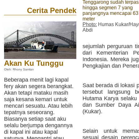
Tenggarong sudah terpa
hingga segmen 7 yang
Cerita Pendek
panjangnya mencapai 63
meter
Photo:
Humas Kukar/Hay
Abdi
sejumlah perguruan ti
dari Kementerian P
Indonesia. Mereka jug
Akan Ku Tunggu
Pengkajian dan Pener
Oleh: Rhony Samlan
Beberapa menit lagi kapal
Saat berada di lokasi
fery akan segera berangkat.
tersebut langsung b
Akan tetapi mataku masih
Hutama Karya selaku 
saja kesana kemari untuk
dan Sumber Daya Ai
mencari sesuatu. Atau lebih
(Kukar).
tepatnya seseorang.
Biasanya setiap saat aku
selalu berjumpa dengannya
Selain untuk mema
di kapal ini atau kapal
sesuai desain peren
satunya. Mengantri atau