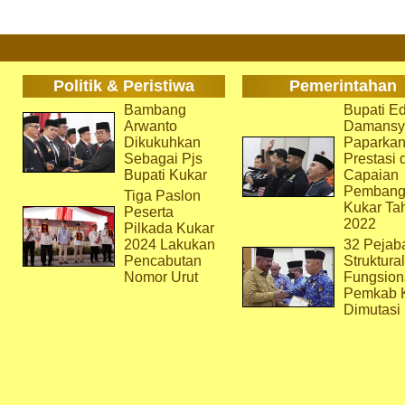
Politik & Peristiwa
Pemerintahan
Bambang
Bupati Ed
Arwanto
Damansy
Dikukuhkan
Paparka
Sebagai Pjs
Prestasi 
Bupati Kukar
Capaian
Pembang
Tiga Paslon
Kukar Ta
Peserta
2022
Pilkada Kukar
2024 Lakukan
32 Pejab
Pencabutan
Struktura
Nomor Urut
Fungsion
Pemkab 
Dimutasi