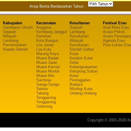
Arsip Berita Berdasarkan Tahun :
Kabupaten
Kecamatan
Kesultanan
Festival Erau
Gambaran Umum
Anggana
Sejarah
Asal Mula Erau
Sejarah
Kembang Janggut
Lambang
Acara Pokok
Wilayah
Kenohan
Kesultanan
Acara Penunjan
Lambang
Kota Bangun
Wilayah
Agenda Erau
Pemerintahan
Loa Janan
Kesultanan
Peta Lokasi Era
Kepala Daerah
Loa Kulu
Silsilah Sultan
Marang Kayu
Kutai
Muara Badak
Keraton Kutai
Muara Jawa
Gelar
Muara Kaman
Kebangsawanan
Muara Muntai
Ketopong Sultan
Muara Wis
Kutai
Samboja
Peninggalan
Sanga-Sanga
Budaya
Sebulu
Mitologi Kutai
Tabang
Undang Undang
Tenggarong
Tenggarong
Seberang
Copyright © 2001-2026 Ku