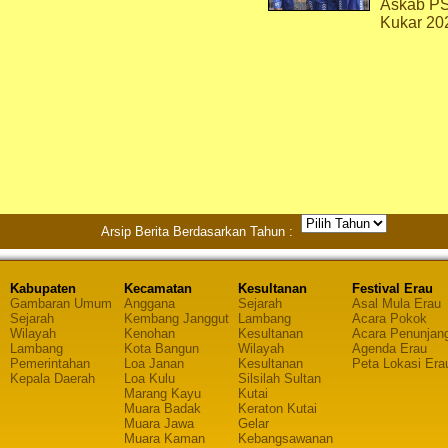
Askab P
Kukar 20
Arsip Berita Berdasarkan Tahun :
Kabupaten
Kecamatan
Kesultanan
Festival Erau
Gambaran Umum
Anggana
Sejarah
Asal Mula Erau
Sejarah
Kembang Janggut
Lambang
Acara Pokok
Wilayah
Kenohan
Kesultanan
Acara Penunjan
Lambang
Kota Bangun
Wilayah
Agenda Erau
Pemerintahan
Loa Janan
Kesultanan
Peta Lokasi Era
Kepala Daerah
Loa Kulu
Silsilah Sultan
Marang Kayu
Kutai
Muara Badak
Keraton Kutai
Muara Jawa
Gelar
Muara Kaman
Kebangsawanan