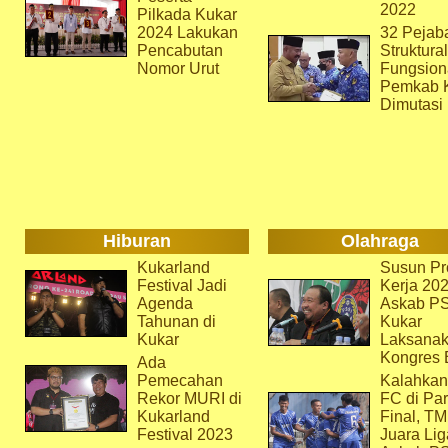
2022
Pilkada Kukar
2024 Lakukan
32 Pejab
Pencabutan
Struktura
Nomor Urut
Fungsion
Pemkab 
Dimutasi
Hiburan
Olahraga
Kukarland
Susun Pr
Festival Jadi
Kerja 202
Agenda
Askab P
Tahunan di
Kukar
Kukar
Laksana
Kongres 
Ada
Pemecahan
Kalahkan
Rekor MURI di
FC di Par
Kukarland
Final, T
Festival 2023
Juara Lig