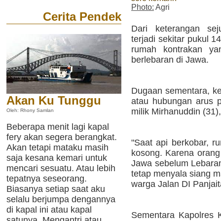
Photo:
Agri
Cerita Pendek
Dari keterangan se
terjadi sekitar pukul 
rumah kontrakan yan
berlebaran di Jawa.
Dugaan sementara, keb
Akan Ku Tunggu
atau hubungan arus pe
milik Mirhanuddin (31)
Oleh: Rhony Samlan
Beberapa menit lagi kapal
fery akan segera berangkat.
"Saat api berkobar, 
Akan tetapi mataku masih
kosong. Karena oran
saja kesana kemari untuk
Jawa sebelum Lebaran. 
mencari sesuatu. Atau lebih
tetap menyala siang m
tepatnya seseorang.
warga Jalan DI Panjait
Biasanya setiap saat aku
selalu berjumpa dengannya
di kapal ini atau kapal
Sementara Kapolres 
satunya. Mengantri atau