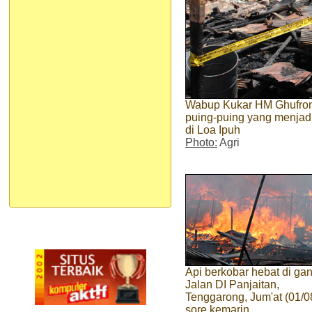
Wabup Kukar HM Ghufron 
puing-puing yang menjadi 
di Loa Ipuh
Photo:
Agri
Api berkobar hebat di ga
Jalan DI Panjaitan,
Tenggarong, Jum'at (01/0
sore kemarin