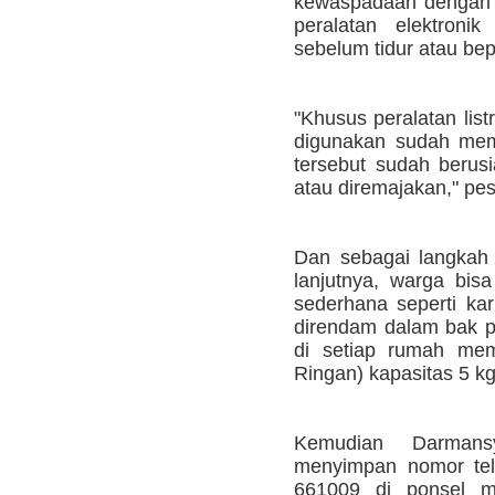
kewaspadaan dengan 
peralatan elektron
sebelum tidur atau bep
"Khusus peralatan listr
digunakan sudah mem
tersebut sudah berusi
atau diremajakan," pe
Dan sebagai langkah a
lanjutnya, warga bis
sederhana seperti kar
direndam dalam bak pe
di setiap rumah mem
Ringan) kapasitas 5 kg
Kemudian Darman
menyimpan nomor tel
661009 di ponsel ma