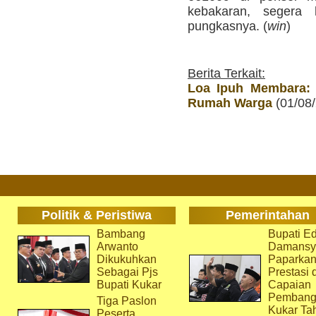
kebakaran, segera 
pungkasnya. (
win
)
Berita Terkait:
Loa Ipuh Membara:
Rumah Warga
(01/08
Politik & Peristiwa
Pemerintahan
Bambang
Bupati Ed
Arwanto
Damansy
Dikukuhkan
Paparka
Sebagai Pjs
Prestasi 
Bupati Kukar
Capaian
Pembang
Tiga Paslon
Kukar Ta
Peserta