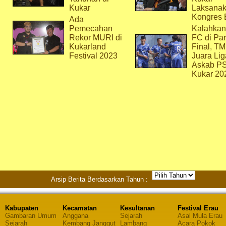
Kukar
Laksana
Kongres 
Ada
Pemecahan
Kalahkan
Rekor MURI di
FC di Par
Kukarland
Final, T
Festival 2023
Juara Lig
Askab P
Kukar 20
Arsip Berita Berdasarkan Tahun :
Kabupaten
Kecamatan
Kesultanan
Festival Erau
Gambaran Umum
Anggana
Sejarah
Asal Mula Erau
Sejarah
Kembang Janggut
Lambang
Acara Pokok