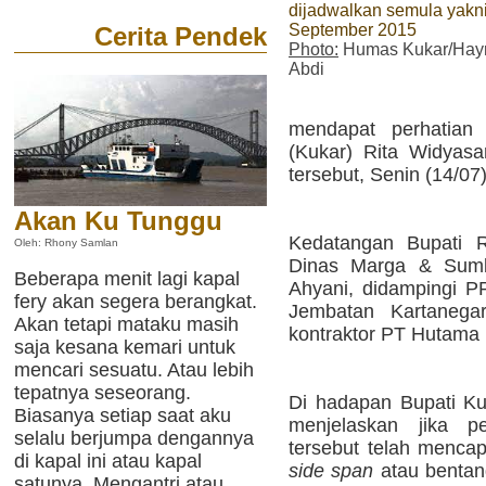
dijadwalkan semula yakn
September 2015
Cerita Pendek
Photo:
Humas Kukar/Hay
Abdi
mendapat perhatian 
(Kukar) Rita Widyasa
tersebut, Senin (14/07
Akan Ku Tunggu
Kedatangan Bupati R
Oleh: Rhony Samlan
Dinas Marga & Sum
Beberapa menit lagi kapal
Ahyani, didampingi 
fery akan segera berangkat.
Jembatan Kartanegar
Akan tetapi mataku masih
kontraktor PT Hutama 
saja kesana kemari untuk
mencari sesuatu. Atau lebih
tepatnya seseorang.
Di hadapan Bupati K
Biasanya setiap saat aku
menjelaskan jika p
selalu berjumpa dengannya
tersebut telah mencap
di kapal ini atau kapal
side span
atau bentan
satunya. Mengantri atau