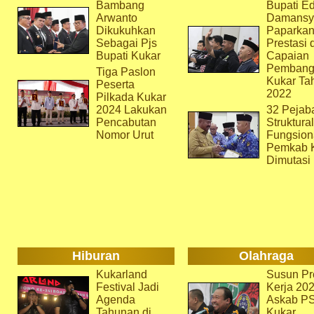
Bambang
Bupati Ed
Arwanto
Damansy
Dikukuhkan
Paparka
Sebagai Pjs
Prestasi 
Bupati Kukar
Capaian
Pembang
Tiga Paslon
Kukar Ta
Peserta
2022
Pilkada Kukar
2024 Lakukan
32 Pejab
Pencabutan
Struktura
Nomor Urut
Fungsion
Pemkab 
Dimutasi
Hiburan
Olahraga
Kukarland
Susun Pr
Festival Jadi
Kerja 202
Agenda
Askab P
Tahunan di
Kukar