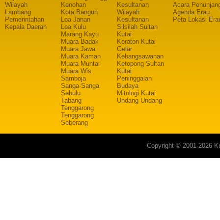
Wilayah
Kenohan
Kesultanan
Acara Penunjan
Lambang
Kota Bangun
Wilayah
Agenda Erau
Pemerintahan
Loa Janan
Kesultanan
Peta Lokasi Era
Kepala Daerah
Loa Kulu
Silsilah Sultan
Marang Kayu
Kutai
Muara Badak
Keraton Kutai
Muara Jawa
Gelar
Muara Kaman
Kebangsawanan
Muara Muntai
Ketopong Sultan
Muara Wis
Kutai
Samboja
Peninggalan
Sanga-Sanga
Budaya
Sebulu
Mitologi Kutai
Tabang
Undang Undang
Tenggarong
Tenggarong
Seberang
Copyright © 2001-2026 Ku