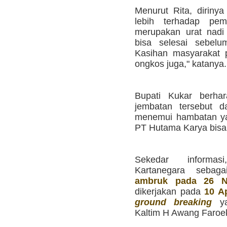
Menurut Rita, dirin
lebih terhadap pe
merupakan urat nadi
bisa selesai sebelu
Kasihan masyarakat p
ongkos juga," katanya.
Bupati Kukar berha
jembatan tersebut d
menemui hambatan yan
PT Hutama Karya bisa
Sekedar informa
Kartanegara sebag
ambruk pada 26 N
dikerjakan pada
10 A
ground breaking
ya
Kaltim H Awang Faroek