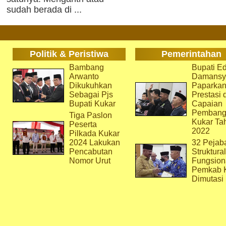
sudah berada di ...
Politik & Peristiwa
Pemerintahan
Bambang
Bupati Ed
Arwanto
Damansy
Dikukuhkan
Paparka
Sebagai Pjs
Prestasi 
Bupati Kukar
Capaian
Pembang
Tiga Paslon
Kukar Ta
Peserta
2022
Pilkada Kukar
2024 Lakukan
32 Pejab
Pencabutan
Struktura
Nomor Urut
Fungsion
Pemkab 
Dimutasi