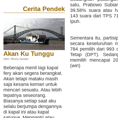
satu, Prabowo Subia
Cerita Pendek
39,58% suara atau h
143 suara dari TPS 7
Ipuh.
Sementara itu, partis
secara keseluruhan 
784 pemilih dari 993 
Akan Ku Tunggu
Tetap (DPT). Sedang
memilih mencapai 20
Oleh: Rhony Samlan
(
win
)
Beberapa menit lagi kapal
fery akan segera berangkat.
Akan tetapi mataku masih
saja kesana kemari untuk
mencari sesuatu. Atau lebih
tepatnya seseorang.
Biasanya setiap saat aku
selalu berjumpa dengannya
di kapal ini atau kapal
satunya. Mengantri atau