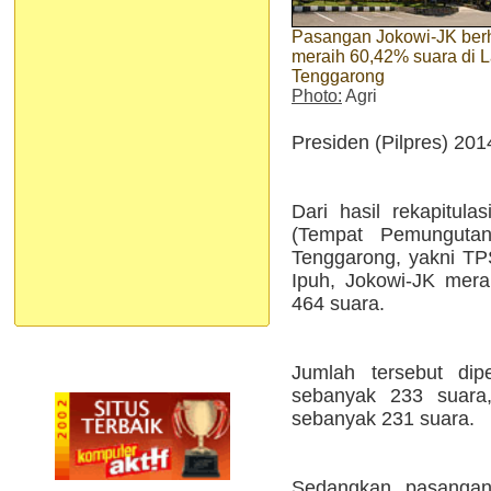
Pasangan Jokowi-JK berh
meraih 60,42% suara di 
Tenggarong
Photo:
Agri
Presiden (Pilpres) 201
Dari hasil rekapitul
(Tempat Pemunguta
Tenggarong, yakni T
Ipuh, Jokowi-JK mer
464 suara.
Jumlah tersebut di
sebanyak 233 suara
sebanyak 231 suara.
Sedangkan pasangan