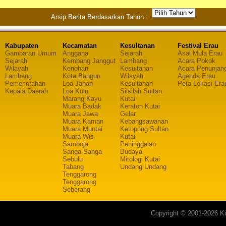
Arsip Berita Berdasarkan Tahun :
Kabupaten
Kecamatan
Kesultanan
Festival Erau
Gambaran Umum
Anggana
Sejarah
Asal Mula Erau
Sejarah
Kembang Janggut
Lambang
Acara Pokok
Wilayah
Kenohan
Kesultanan
Acara Penunjan
Lambang
Kota Bangun
Wilayah
Agenda Erau
Pemerintahan
Loa Janan
Kesultanan
Peta Lokasi Era
Kepala Daerah
Loa Kulu
Silsilah Sultan
Marang Kayu
Kutai
Muara Badak
Keraton Kutai
Muara Jawa
Gelar
Muara Kaman
Kebangsawanan
Muara Muntai
Ketopong Sultan
Muara Wis
Kutai
Samboja
Peninggalan
Sanga-Sanga
Budaya
Sebulu
Mitologi Kutai
Tabang
Undang Undang
Tenggarong
Tenggarong
Seberang
Copyright © 2001-2026 Ku