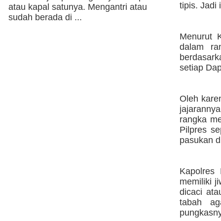
tipis. Jadi
atau kapal satunya. Mengantri atau
sudah berada di ...
Menurut K
dalam ra
berdasark
setiap Dapi
Oleh kare
jajarann
rangka me
Pilpres se
pasukan di
Kapolres 
memiliki j
dicaci ata
tabah ag
pungkasny