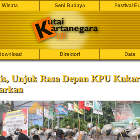
Wisata
Seni Budaya
Festival E
Download
Direktori
Data
is, Unjuk Rasa Depan KPU Kukar
arkan