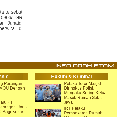
a tersebut
 0906/TGR
r Junaidi
erwira di
snis
Hukum & Kriminal
g Parangan
Pelaku Teror Masjid
i MOU Dengan
Diringkus Polisi,
r
Mengaku Sering Keluar
Masuk Rumah Sakit
aru PT
Jiwa
arangan Untuk
IRT Pelaku
D Bagi Kukar
Pembakaran Rumah