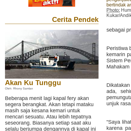
bertindak a
Photo:
Huma
Kukar/Andi
Cerita Pendek
sebagai p
Peristiwa
kemarin p
Sistem Pe
Mahakam 2
Akan Ku Tunggu
Dikatakan
Oleh: Rhony Samlan
ada, sehi
pemunguta
Beberapa menit lagi kapal fery akan
unjuk rasa
segera berangkat. Akan tetapi mataku
masih saja kesana kemari untuk
mencari sesuatu. Atau lebih tepatnya
"Saya liha
seseorang. Biasanya setiap saat aku
karena p
selalu berjumpa dengannya di kapal ini