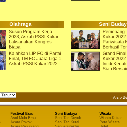
Olahraga
Seni Buday
Susun Program Kerja
Pemenang T
2023, Askab PSSI Kukar
Kukar 2022 
Laksanakan Kongres
Pariwisata 
Biasa
Berhasil Ter
Kalahkan LIP FC di Partai
Grand Final
Final, TM FC Juara Liga 1
Kukar 2022
Askab PSSI Kukar 2022
Ini di Kedat
Siap Bersai
Arsip Be
Festival Erau
Seni Budaya
Wisata
Asal Mula Erau
Seni Tari Dayak
Wisata Kukar
n
Acara Pokok
Seni Tari Kutai
Peta Wisata
Acara Penunjang
Seni Arsitektur
Hotel