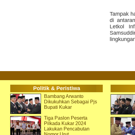
Tampak ha
di antar
Letkol I
Samsuddi
lingkungan
Politik & Peristiwa
Bambang Arwanto
Dikukuhkan Sebagai Pjs
Bupati Kukar
Tiga Paslon Peserta
Pilkada Kukar 2024
Lakukan Pencabutan
Nomor Urut