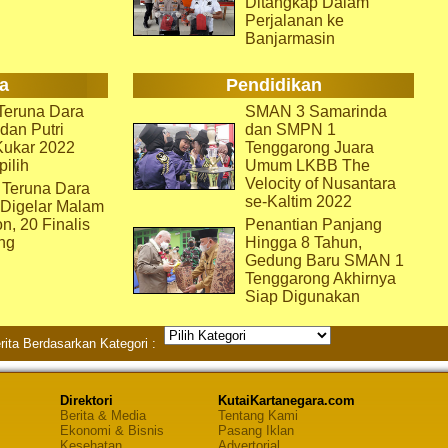
Ditangkap Dalam
Perjalanan ke
Banjarmasin
a
Pendidikan
eruna Dara
SMAN 3 Samarinda
dan Putri
dan SMPN 1
Kukar 2022
Tenggarong Juara
pilih
Umum LKBB The
Velocity of Nusantara
 Teruna Dara
se-Kaltim 2022
 Digelar Malam
on, 20 Finalis
Penantian Panjang
ng
Hingga 8 Tahun,
Gedung Baru SMAN 1
Tenggarong Akhirnya
Siap Digunakan
rita Berdasarkan Kategori :
Direktori
KutaiKartanegara.com
Berita & Media
Tentang Kami
Ekonomi & Bisnis
Pasang Iklan
Kesehatan
Advertorial