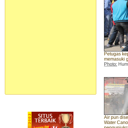
Petugas ke
memasuki g
Photo:
Huma
Air pun dis
Water Cano
pengunjukr