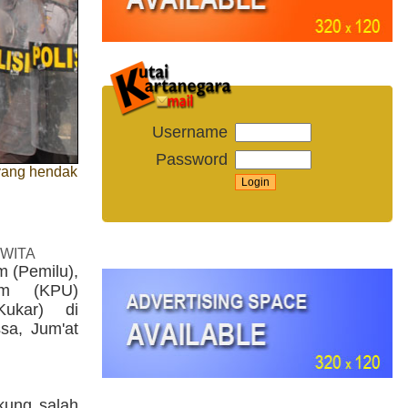
Username
Password
yang hendak
 WITA
 (Pemilu),
um (KPU)
Kukar) di
sa, Jum'at
kung salah