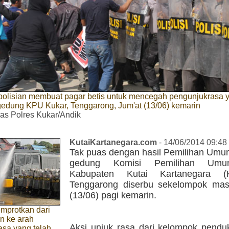
polisian membuat pagar betis untuk mencegah pengunjukrasa 
edung KPU Kukar, Tenggarong, Jum'at (13/06) kemarin
s Polres Kukar/Andik
KutaiKartanegara.com
- 14/06/2014 09:48
Tak puas dengan hasil Pemilihan Umum
gedung Komisi Pemilihan Um
Kabupaten Kutai Kartanegara (
Tenggarong diserbu sekelompok mas
(13/06) pagi kemarin.
emprotkan dari
n ke arah
Aksi unjuk rasa dari kelompok pendu
asa yang telah