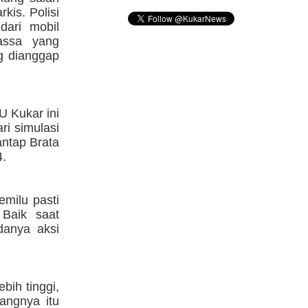
rkis. Polisi
dari mobil
assa yang
g dianggap
 Kukar ini
ri simulasi
ntap Brata
4.
milu pasti
 Baik saat
danya aksi
bih tinggi,
angnya itu