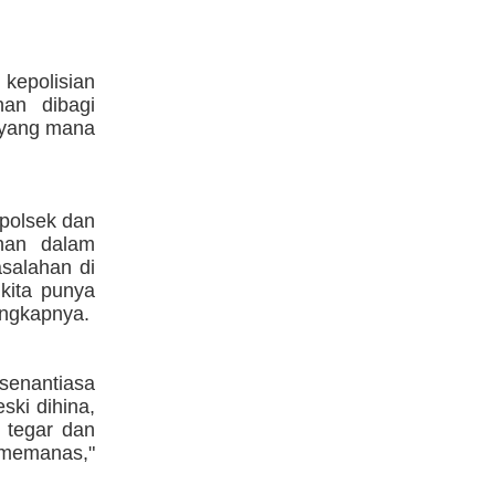
kepolisian
an dibagi
) yang mana
apolsek dan
nan dalam
salahan di
 kita punya
 ungkapnya.
senantiasa
ski dihina,
p tegar dan
memanas,"