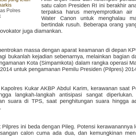
narkis
satu calon Presiden RI ini berakhir ana
s Polres
terpaksa harus menyemprotkan air 
k
Water Canon untuk menghalau m
bertindak rusuh. Beberapa orang yan
rovokator juga diamankan.
 bentrokan massa dengan aparat keamanan di depan KPU
agi bukanlah kejadian sebenarnya, melainkan bagian da
ngamanan Kota (Simpamkota) dalam rangka operasi Ma
014 untuk pengamanan Pemilu Presiden (Pilpres) 201
 Kapolres Kukar AKBP Abdul Karim, kerawanan saat Pe
ngga langkah-langkah antisipasi sangat diperlukan.
n suara di TPS, saat penghitungan suara hingga a
.
t Pilpres ini beda dengan Pileg. Potensi kerawanannya le
asangan calon cuma ada dua, dan kemungkinan men