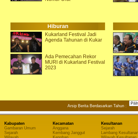
Hiburan
Kukarland Festival Jadi
Agenda Tahunan di Kukar
Ada Pemecahan Rekor
MURI di Kukarland Festival
2023
Arsip Berita Berdasarkan Tahun :
Kabupaten
Kecamatan
Kesultanan
Gambaran Umum
Anggana
Sejarah
Sejarah
Kembang Janggut
Lambang Kesultana
Wilayah
Kenohan
Wilayah Kesultanan