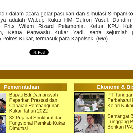
dir dalam acara gelar pasukan dan simulasi Simpamkot
anya adalah Wabup Kukar HM Gufron Yusuf, Dandim
nf Frits Wilem Rizard Pelamonia, Ketua KPU Kuka
n, Ketua Panwaslu Kukar Yadi, serta sejumlah p
 Polres Kukar, termasuk para Kapolsek. (
win
)
Pemerintahan
Ekonomi & Bi
Bupati Edi Damansyah
PT Tunggan
Paparkan Prestasi dan
Perbaharu
Capaian Pembangunan
Kejari Kuka
Kukar Tahun 2022
Semangat B
32 Pejabat Struktural dan
Tunggang P
Fungsional Pemkab Kukar
Berikan PA
Dimutasi