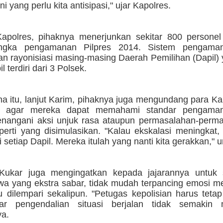
 ini yang perlu kita antisipasi," ujar Kapolres.
apolres, pihaknya menerjunkan sekitar 800 personel 
ngka pengamanan Pilpres 2014. Sistem pengaman
an rayonisiasi masing-masing Daerah Pemilihan (Dapil
l terdiri dari 3 Polsek.
na itu, lanjut Karim, pihaknya juga mengundang para K
ya agar mereka dapat memahami standar pengama
nangani aksi unjuk rasa ataupun permasalahan-perma
perti yang disimulasikan. "Kalau ekskalasi meningkat,
 setiap Dapil. Mereka itulah yang nanti kita gerakkan,"
Kukar juga mengingatkan kepada jajarannya untuk 
iwa yang ekstra sabar, tidak mudah terpancing emosi me
u dilempari sekalipun. "Petugas kepolisian harus teta
ar pengendalian situasi berjalan tidak semakin 
a.