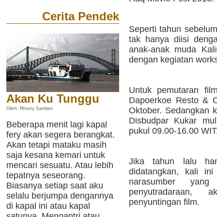
Cerita Pendek
Seperti tahun sebelu
tak hanya diisi deng
anak-anak muda Kali
dengan kegiatan work
Untuk pemutaran fil
Akan Ku Tunggu
Dapoerkoe Resto & C
Oktober. Sedangkan ke
Oleh: Rhony Samlan
Disbudpar Kukar mul
Beberapa menit lagi kapal
pukul 09.00-16.00 WIT
fery akan segera berangkat.
Akan tetapi mataku masih
saja kesana kemari untuk
Jika tahun lalu h
mencari sesuatu. Atau lebih
didatangkan, kali in
tepatnya seseorang.
narasumber yang
Biasanya setiap saat aku
penyutradaraan, ak
selalu berjumpa dengannya
penyuntingan film.
di kapal ini atau kapal
satunya. Mengantri atau