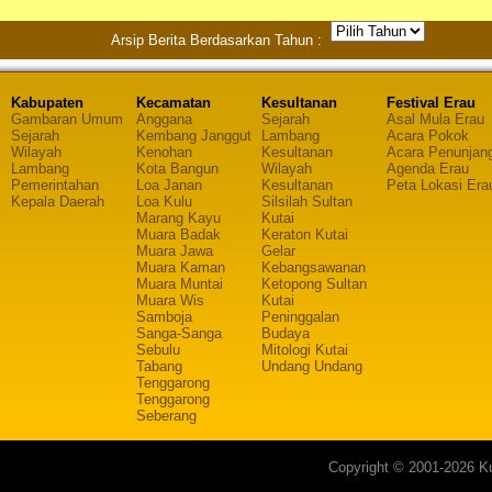
Arsip Berita Berdasarkan Tahun :
Kabupaten
Kecamatan
Kesultanan
Festival Erau
Gambaran Umum
Anggana
Sejarah
Asal Mula Erau
Sejarah
Kembang Janggut
Lambang
Acara Pokok
Wilayah
Kenohan
Kesultanan
Acara Penunjan
Lambang
Kota Bangun
Wilayah
Agenda Erau
Pemerintahan
Loa Janan
Kesultanan
Peta Lokasi Era
Kepala Daerah
Loa Kulu
Silsilah Sultan
Marang Kayu
Kutai
Muara Badak
Keraton Kutai
Muara Jawa
Gelar
Muara Kaman
Kebangsawanan
Muara Muntai
Ketopong Sultan
Muara Wis
Kutai
Samboja
Peninggalan
Sanga-Sanga
Budaya
Sebulu
Mitologi Kutai
Tabang
Undang Undang
Tenggarong
Tenggarong
Seberang
Copyright © 2001-2026 Ku