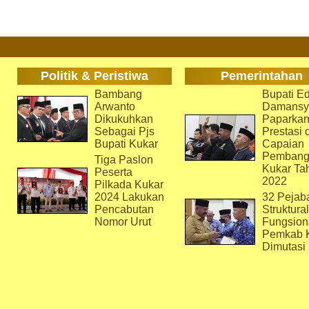
Politik & Peristiwa
Pemerintahan
Bambang
Bupati Ed
Arwanto
Damansy
Dikukuhkan
Paparka
Sebagai Pjs
Prestasi 
Bupati Kukar
Capaian
Pembang
Tiga Paslon
Kukar Ta
Peserta
2022
Pilkada Kukar
2024 Lakukan
32 Pejab
Pencabutan
Struktura
Nomor Urut
Fungsion
Pemkab 
Dimutasi