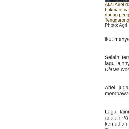
Aksi Ariel d
Lukman m
ribuan pen
Tenggaron
Photo
: Agri
ikut meny
Selain te
lagu lainn
Diatas No
Ariel jug
membawak
Lagu lai
adalah
Kh
kemudian