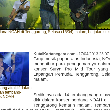
dana NOAH di Tenggarong, Selasa (16/04) malam, berjalan su
KutaiKartanegara.com
- 17/04/2013 23:07
Grup musik papan atas Indonesia, NO
menghibur para penggemarnya dalam
konser Surya Pro Mild Tour yang 
Lapangan Pemuda, Tenggarong, Sela
malam.
yang atraktif dalam
n tembang-
Sedikitnya ada 14 tembang yang dibaw
ts NOAH
dkk dalam konser perdana NOAH di '
Tenggarong kemarin malam. Temban