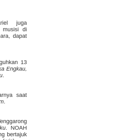
iel juga
 musisi di
ara, dapat
guhkan 13
ka Engkau,
u
.
arnya saat
am
.
Tenggarong
ku
. NOAH
g bertajuk