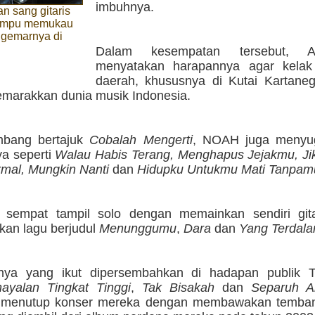
imbuhnya.
an sang gitaris
ampu memukau
ggemarnya di
g
Dalam kesempatan tersebut, Ar
menyatakan harapannya agar kelak
daerah, khususnya di Kutai Kartaneg
emarakkan dunia musik Indonesia.
mbang bertajuk
Cobalah Mengerti
, NOAH juga menyu
ya seperti
Walau Habis Terang, Menghapus Jejakmu, Ji
rmal, Mungkin Nanti
dan
Hidupku Untukmu Mati Tanpam
a sempat tampil solo dengan memainkan sendiri git
an lagu berjudul
Menunggumu
,
Dara
dan
Yang Terdal
nnya yang ikut dipersembahkan di hadapan publik 
ayalan Tingkat Tinggi
,
Tak Bisakah
dan
Separuh A
 menutup konser mereka dengan membawakan temban