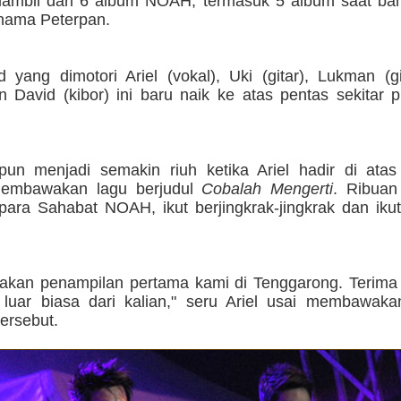
diambil dari 6 album NOAH, termasuk 5 album saat ban
nama Peterpan.
 yang dimotori Ariel (vokal), Uki (gitar), Lukman (g
n David (kibor) ini baru naik ke atas pentas sekitar 
un menjadi semakin riuh ketika Ariel hadir di ata
embawakan lagu berjudul
Cobalah Mengerti
. Ribuan
para Sahabat NOAH, ikut berjingkrak-jingkrak dan iku
pakan penampilan pertama kami di Tenggarong. Terima 
luar biasa dari kalian," seru Ariel usai membawak
ersebut.