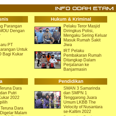
snis
Hukum & Kriminal
g Parangan
Pelaku Teror Masjid
i MOU Dengan
Diringkus Polisi,
r
Mengaku Sering Keluar
Masuk Rumah Sakit
aru PT
Jiwa
arangan Untuk
IRT Pelaku
D Bagi Kukar
Pembakaran Rumah
Ditangkap Dalam
Perjalanan ke
Banjarmasin
a
Pendidikan
eruna Dara
SMAN 3 Samarinda
dan Putri
dan SMPN 1
Kukar 2022
Tenggarong Juara
pilih
Umum LKBB The
Velocity of Nusantara
 Teruna Dara
se-Kaltim 2022
 Digelar Malam