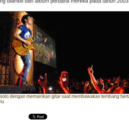
ng diambil dari album perdana mereka pada tahun 2003.
il solo dengan memainkan gitar saat membawakan tembang bert
mu