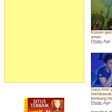
Konser per
aman
Photo:
Agri
Gaya Ariel 
membawaka
tembang hi
Photo:
Agri