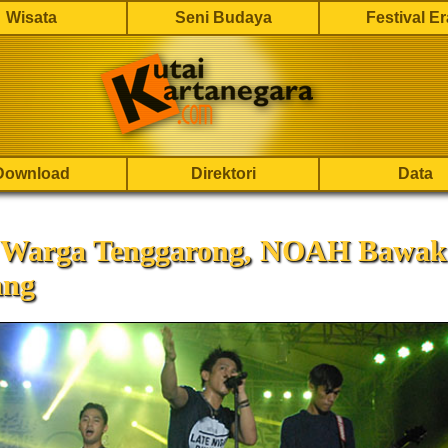
Wisata
Seni Budaya
Festival E
Download
Direktori
Data
 Warga Tenggarong, NOAH Bawak
ang