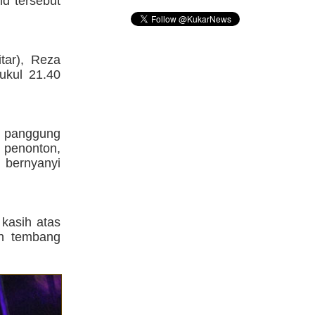
d tersebut
itar), Reza
pukul 21.40
s panggung
 penonton,
t bernyanyi
kasih atas
an tembang