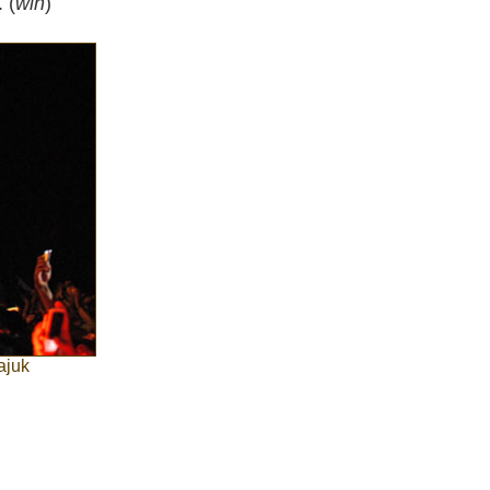
 (
win
)
ajuk