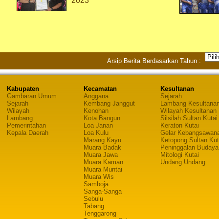
2023
Arsip Berita Berdasarkan Tahun :
Kabupaten
Kecamatan
Kesultanan
Gambaran Umum
Anggana
Sejarah
Sejarah
Kembang Janggut
Lambang Kesultana
Wilayah
Kenohan
Wilayah Kesultanan
Lambang
Kota Bangun
Silsilah Sultan Kutai
Pemerintahan
Loa Janan
Keraton Kutai
Kepala Daerah
Loa Kulu
Gelar Kebangsawan
Marang Kayu
Ketopong Sultan Kut
Muara Badak
Peninggalan Budaya
Muara Jawa
Mitologi Kutai
Muara Kaman
Undang Undang
Muara Muntai
Muara Wis
Samboja
Sanga-Sanga
Sebulu
Tabang
Tenggarong