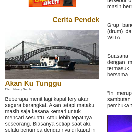
tersebut 
masih ber
Cerita Pendek
Grup band
(drum) da
WITA.
Suasana p
dengan m
termasuk 
bersama.
Akan Ku Tunggu
Oleh: Rhony Samlan
"Ini meru
Beberapa menit lagi kapal fery akan
sambutan 
segera berangkat. Akan tetapi mataku
pembuka t
masih saja kesana kemari untuk
mencari sesuatu. Atau lebih tepatnya
seseorang. Biasanya setiap saat aku
selalu berjumpa dengannya di kapal ini