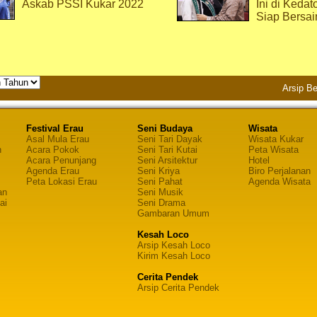
Askab PSSI Kukar 2022
Ini di Kedat
Siap Bersai
Arsip Be
Festival Erau
Seni Budaya
Wisata
Asal Mula Erau
Seni Tari Dayak
Wisata Kukar
n
Acara Pokok
Seni Tari Kutai
Peta Wisata
Acara Penunjang
Seni Arsitektur
Hotel
Agenda Erau
Seni Kriya
Biro Perjalanan
Peta Lokasi Erau
Seni Pahat
Agenda Wisata
an
Seni Musik
ai
Seni Drama
Gambaran Umum
Kesah Loco
Arsip Kesah Loco
Kirim Kesah Loco
Cerita Pendek
Arsip Cerita Pendek