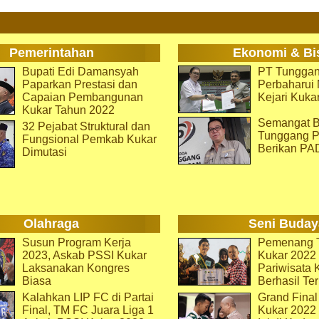
Pemerintahan
Ekonomi & Bi
Bupati Edi Damansyah
PT Tunggan
Paparkan Prestasi dan
Perbaharu
Capaian Pembangunan
Kejari Kuka
Kukar Tahun 2022
Semangat B
32 Pejabat Struktural dan
Tunggang P
Fungsional Pemkab Kukar
Berikan PA
Dimutasi
Olahraga
Seni Buday
Susun Program Kerja
Pemenang T
2023, Askab PSSI Kukar
Kukar 2022 
Laksanakan Kongres
Pariwisata 
Biasa
Berhasil Ter
Kalahkan LIP FC di Partai
Grand Final
Final, TM FC Juara Liga 1
Kukar 2022