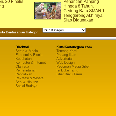
on, 20 Finalis
Penantian Panjang
ng
Hingga 8 Tahun,
Gedung Baru SMAN 1
Tenggarong Akhirnya
Siap Digunakan
rita Berdasarkan Kategori :
Direktori
KutaiKartanegara.com
Berita & Media
Tentang Kami
Ekonomi & Bisnis
Pasang Iklan
Kesehatan
Advertorial
Komputer & Internet
Web Design
Olahraga
Pedoman Media Siber
Pemerintahan
Isi Buku Tamu
Pendidikan
Lihat Buku Tamu
Rekreasi & Wisata
Seni & Hiburan
Sosial Budaya