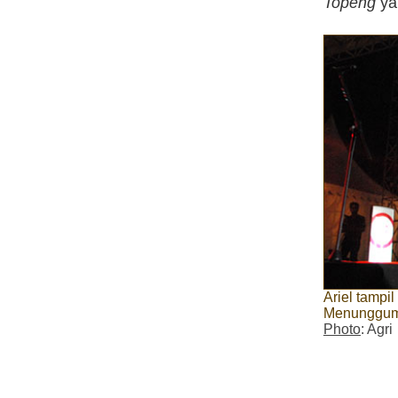
Topeng
ya
Ariel tamp
Menunggu
Photo
: Agri