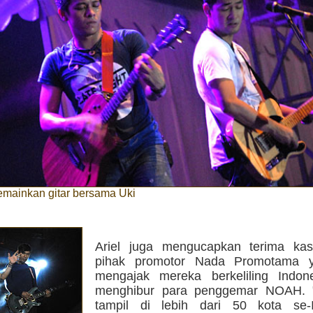
memainkan gitar bersama Uki
Ariel juga mengucapkan terima ka
pihak promotor Nada Promotama y
mengajak mereka berkeliling Indon
menghibur para penggemar NOAH. "
tampil di lebih dari 50 kota se-I