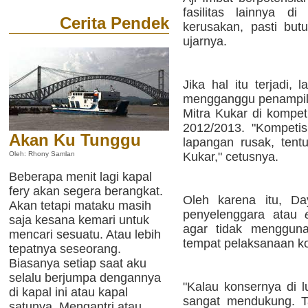
fasilitas lainnya di 
Cerita Pendek
kerusakan, pasti but
ujarnya.
Jika hal itu terjadi, 
mengganggu penampil
Mitra Kukar di kompet
2012/2013. "Kompetisi
Akan Ku Tunggu
lapangan rusak, tentu
Kukar," cetusnya.
Oleh: Rhony Samlan
Beberapa menit lagi kapal
fery akan segera berangkat.
Oleh karena itu, D
Akan tetapi mataku masih
penyelenggara atau
saja kesana kemari untuk
agar tidak mengguna
mencari sesuatu. Atau lebih
tempat pelaksanaan ko
tepatnya seseorang.
Biasanya setiap saat aku
selalu berjumpa dengannya
"Kalau konsernya di l
di kapal ini atau kapal
sangat mendukung. Tap
satunya. Mengantri atau