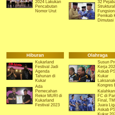
2024 Lakukan
32 Pejab
Pencabutan
Struktura
Nomor Urut
Fungsion
Pemkab 
Dimutasi
Hiburan
Olahraga
Kukarland
Susun Pr
Festival Jadi
Kerja 202
Agenda
Askab P
Tahunan di
Kukar
Kukar
Laksana
Kongres 
Ada
Pemecahan
Kalahkan
Rekor MURI di
FC di Par
Kukarland
Final, T
Festival 2023
Juara Lig
Askab P
Kukar 20