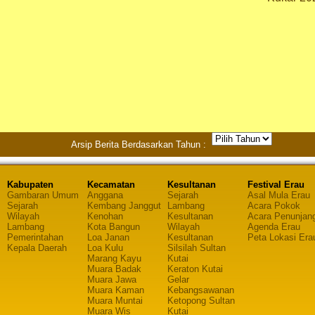
Arsip Berita Berdasarkan Tahun :
Kabupaten
Kecamatan
Kesultanan
Festival Erau
Gambaran Umum
Anggana
Sejarah
Asal Mula Erau
Sejarah
Kembang Janggut
Lambang
Acara Pokok
Wilayah
Kenohan
Kesultanan
Acara Penunjan
Lambang
Kota Bangun
Wilayah
Agenda Erau
Pemerintahan
Loa Janan
Kesultanan
Peta Lokasi Era
Kepala Daerah
Loa Kulu
Silsilah Sultan
Marang Kayu
Kutai
Muara Badak
Keraton Kutai
Muara Jawa
Gelar
Muara Kaman
Kebangsawanan
Muara Muntai
Ketopong Sultan
Muara Wis
Kutai