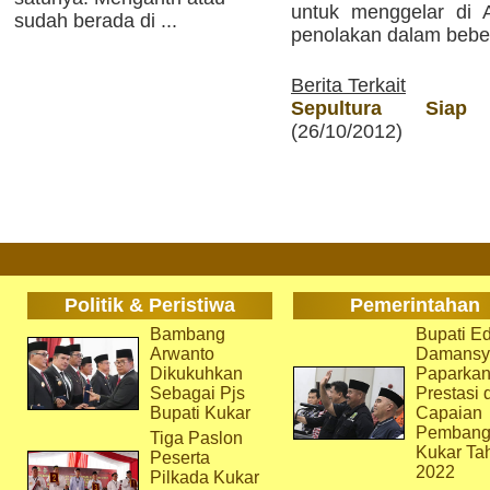
untuk menggelar di A
sudah berada di ...
penolakan dalam bebera
Berita Terkait
Sepultura Siap
(26/10/2012)
Politik & Peristiwa
Pemerintahan
Bambang
Bupati Ed
Arwanto
Damansy
Dikukuhkan
Paparka
Sebagai Pjs
Prestasi 
Bupati Kukar
Capaian
Pembang
Tiga Paslon
Kukar Ta
Peserta
2022
Pilkada Kukar