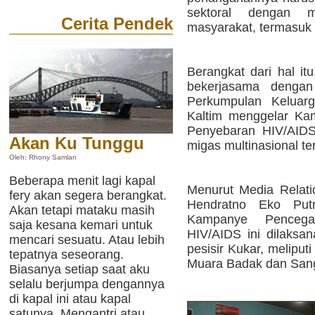
sektoral dengan m
Cerita Pendek
masyarakat, termasuk 
Berangkat dari hal i
bekerjasama denga
Perkumpulan Keluarg
Kaltim menggelar Ka
Penyebaran HIV/AIDS
Akan Ku Tunggu
migas multinasional te
Oleh: Rhony Samlan
Beberapa menit lagi kapal
Menurut Media Relatio
fery akan segera berangkat.
Hendratno Eko Putr
Akan tetapi mataku masih
Kampanye Pencega
saja kesana kemari untuk
HIV/AIDS ini dilaksa
mencari sesuatu. Atau lebih
pesisir Kukar, melipu
tepatnya seseorang.
Muara Badak dan San
Biasanya setiap saat aku
selalu berjumpa dengannya
di kapal ini atau kapal
satunya. Mengantri atau