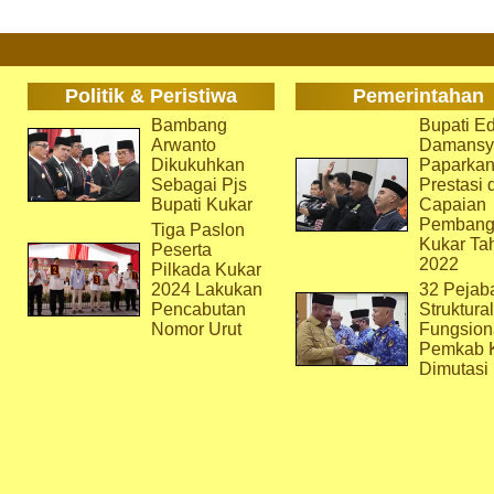
Politik & Peristiwa
Pemerintahan
Bambang
Bupati Ed
Arwanto
Damansy
Dikukuhkan
Paparka
Sebagai Pjs
Prestasi 
Bupati Kukar
Capaian
Pembang
Tiga Paslon
Kukar Ta
Peserta
2022
Pilkada Kukar
2024 Lakukan
32 Pejab
Pencabutan
Struktura
Nomor Urut
Fungsion
Pemkab 
Dimutasi