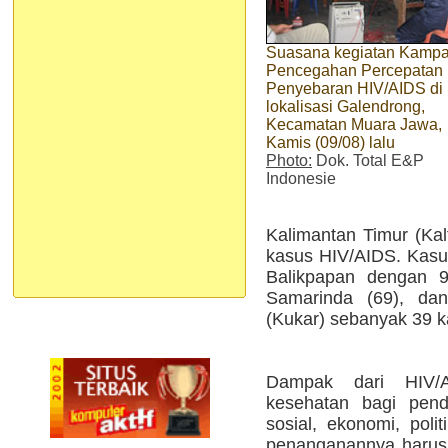
Suasana kegiatan Kamp
Pencegahan Percepatan
Penyebaran HIV/AIDS di
lokalisasi Galendrong,
Kecamatan Muara Jawa,
Kamis (09/08) lalu
Photo:
Dok. Total E&P
Indonesie
Kalimantan Timur (Kalt
kasus HIV/AIDS. Kasus
Balikpapan dengan 9
Samarinda (69), dan
(Kukar) sebanyak 39 k
Dampak dari HIV/
kesehatan bagi pende
sosial, ekonomi, polit
penanganannya harus s