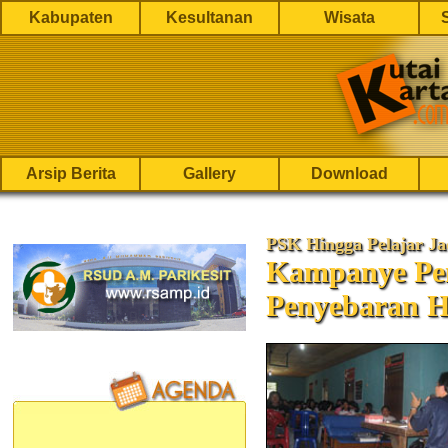
Kabupaten
Kesultanan
Wisata
Arsip Berita
Gallery
Download
PSK Hingga Pelajar Ja
Kampanye Pe
Penyebaran 