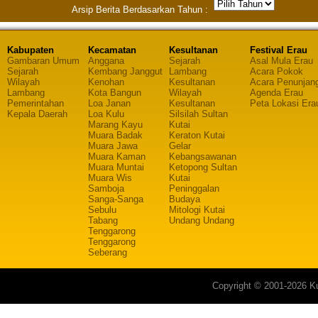
Arsip Berita Berdasarkan Tahun :
Kabupaten
Kecamatan
Kesultanan
Festival Erau
Gambaran Umum
Anggana
Sejarah
Asal Mula Erau
Sejarah
Kembang Janggut
Lambang
Acara Pokok
Wilayah
Kenohan
Kesultanan
Acara Penunjan
Lambang
Kota Bangun
Wilayah
Agenda Erau
Pemerintahan
Loa Janan
Kesultanan
Peta Lokasi Era
Kepala Daerah
Loa Kulu
Silsilah Sultan
Marang Kayu
Kutai
Muara Badak
Keraton Kutai
Muara Jawa
Gelar
Muara Kaman
Kebangsawanan
Muara Muntai
Ketopong Sultan
Muara Wis
Kutai
Samboja
Peninggalan
Sanga-Sanga
Budaya
Sebulu
Mitologi Kutai
Tabang
Undang Undang
Tenggarong
Tenggarong
Seberang
Copyright © 2001-2026 Ku