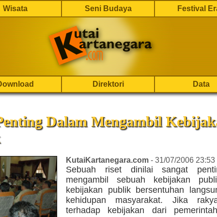
Wisata
Seni Budaya
Festival E
Download
Direktori
Data
 Penting Dalam Mengambil Kebija
k
KutaiKartanegara.com
- 31/07/2006 23:53
Sebuah riset dinilai sangat pent
mengambil sebuah kebijakan publi
kebijakan publik bersentuhan langs
kehidupan masyarakat. Jika raky
terhadap kebijakan dari pemerintah