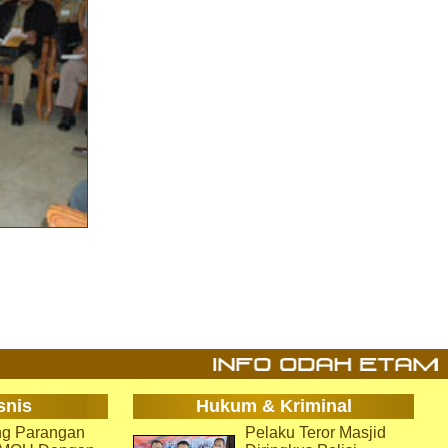
snis
Hukum & Kriminal
g Parangan
Pelaku Teror Masjid