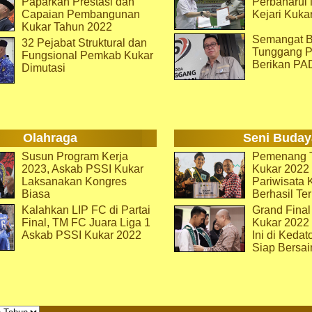
Paparkan Prestasi dan
Perbaharu
Capaian Pembangunan
Kejari Kuka
Kukar Tahun 2022
Semangat B
32 Pejabat Struktural dan
Tunggang P
Fungsional Pemkab Kukar
Berikan PA
Dimutasi
Olahraga
Seni Buday
Susun Program Kerja
Pemenang T
2023, Askab PSSI Kukar
Kukar 2022 
Laksanakan Kongres
Pariwisata 
Biasa
Berhasil Ter
Kalahkan LIP FC di Partai
Grand Final
Final, TM FC Juara Liga 1
Kukar 2022
Askab PSSI Kukar 2022
Ini di Kedat
Siap Bersai