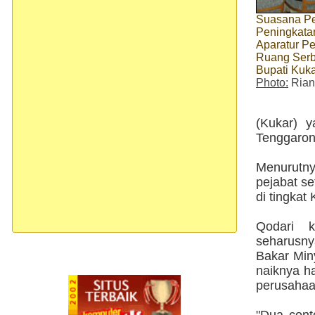
Suasana Pe
Peningkata
Aparatur P
Ruang Serb
Bupati Kuk
Photo:
Rian
(Kukar) 
Tenggarong
Menurutny
pejabat se
di tingkat
Qodari 
seharusny
Bakar Min
naiknya ha
perusahaan