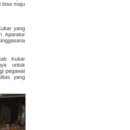
t bisa maju
Kukar yang
n Aparatur
 Singgasana
mkab Kukar
nya untuk
gi pegawai
litas yang