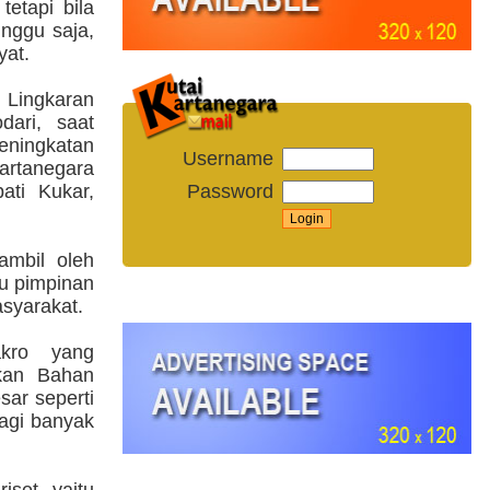
etapi bila
nggu saja,
yat.
 Lingkaran
dari, saat
eningkatan
Username
artanegara
Password
ati Kukar,
ambil oleh
au pimpinan
asyarakat.
akro yang
ikan Bahan
sar seperti
lagi banyak