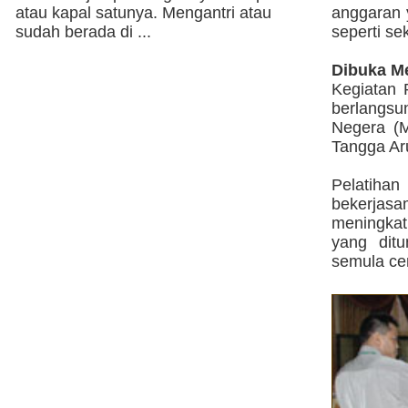
atau kapal satunya. Mengantri atau
anggaran 
sudah berada di ...
seperti se
Dibuka M
Kegiatan 
berlangsu
Negera (M
Tangga Ar
Pelatiha
bekerjas
meningkat
yang ditu
semula cen