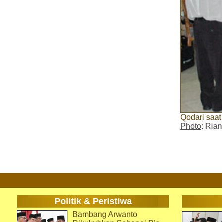
Qodari saat
Photo
: Rian
Politik & Peristiwa
Bambang Arwanto