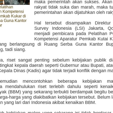
maka pemerintah akan sukses. Akan t
rakyat tidak suka dan marah, maka tu
latihan
n Kompetensi
pemerintahan akan dijatuhkan oleh rak
emkab Kukar di
a Guna Kantor
Hal tersebut disampaikan Direktur
ar
Survey Indonesia (LSI) Jakarta, Qo
menjadi pembicara pada Pelatihan P
Kompetensi Aparatur Pemkab Kutai K
yang berlangsung di Ruang Serba Guna Kantor Bup
, tadi siang.
a, riset sangat penting sebelum kebijakan publik di
tingkat kepala daerah seperti Gubernur atau Bupati, at
 Kepala Dinas (Kadis) agar tidak terjadi konflik dengan m
kemudian mencontohkan beberapa kebijakan m
a mendahulukan riset terlebih dahulu seperti kena
yak (BBM) yang sekarang terbukti berdampak begitu be
rga-harga yang diakibatkan kebijakan tersebut. Belum 
 yang lari dari Indonesia akibat kenaikan BBM.