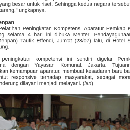
yang besar untuk riset, Sehingga kedua negara tersebu
karang," ungkapnya.
enpan
Pelatihan Peningkatan Kompetensi Aparatur Pemkab 
ng selama 4 hari ini dibuka Menteri Pendayagunaa
enpan) Taufik Effendi, Jum'at (28/07) lalu, di Hotel
ung.
n peningkatan kompetensi ini sendiri digelar Pe
ama dengan Yayasan Komunal, Jakarta. Tujuan
kan kemampuan aparatur, membuat kesadaran baru ba
ntut responsive terhadap masyarakat, sebagai mora
derung dilayani menjadi melayani. (
ian
)