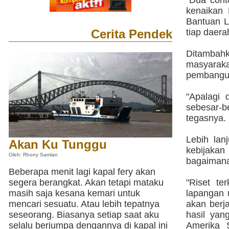
"Dua cont
kenaikan
Bantuan L
Cerita Pendek
tiap daera
Ditambahk
masyara
pembangu
"Apalagi 
sebesar-
tegasnya.
Lebih lan
Akan Ku Tunggu
kebijaka
Oleh: Rhony Samlan
bagaimana 
Beberapa menit lagi kapal fery akan
segera berangkat. Akan tetapi mataku
"Riset te
masih saja kesana kemari untuk
lapangan u
mencari sesuatu. Atau lebih tepatnya
akan berj
seseorang. Biasanya setiap saat aku
hasil yan
selalu berjumpa dengannya di kapal ini
Amerika 