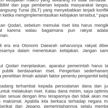
oh kebijakan makro yang sekarang ini tidak berdasar r
 BBM dan juga pemberian kepada masyarakat langsu
angsung Tunai (BLT) yang menyebabkan terjadi konflik
h ketika mengimplementasikan kebijakan tersebut," pap
an Qodari, sebelum memulai riset kita harus mengik
kat karena walau bagaimana pun rakyat adal
nan.
di era era Otonomi Daearah seharusnya rakyat diber
besarnya dalam menentukan kebijakan. Jangan samp
jut Qodari menjelaskan, aparatur pemerintah harus 
n publik berdasarkan riset. Pengertian sederhana
penelitian ilmiah adalah faktor penentu pengambil kebi
rkadang terhambat kepada persoalanan dana dan ju
ntuk melakukan riset. Kalau dana minim, saya optimis 
alan sesuai dengan ilmu terapannya dan tidak akan m
g maksimal. Apabila kita berkaca terhadap negara ma
Serikat dan Jepang, pemerintahannya selalu memb