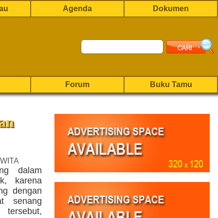
rau
Agenda
Dokumen
Forum
Buku Tamu
kan
 WITA
ing dalam
k, karena
ung dengan
at senang
 tersebut,