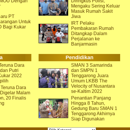
i MOU Dengan
Diringkus Polisi,
r
Mengaku Sering Keluar
Masuk Rumah Sakit
aru PT
Jiwa
arangan Untuk
IRT Pelaku
D Bagi Kukar
Pembakaran Rumah
Ditangkap Dalam
Perjalanan ke
Banjarmasin
a
Pendidikan
eruna Dara
SMAN 3 Samarinda
dan Putri
dan SMPN 1
Kukar 2022
Tenggarong Juara
pilih
Umum LKBB The
Velocity of Nusantara
 Teruna Dara
se-Kaltim 2022
 Digelar Malam
on, 20 Finalis
Penantian Panjang
ng
Hingga 8 Tahun,
Gedung Baru SMAN 1
Tenggarong Akhirnya
Siap Digunakan