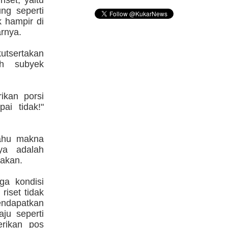
iset, yaitu
ng seperti
 hampir di
arnya.
utsertakan
ah subyek
ikan porsi
ai tidak!"
tahu makna
nya adalah
jakan.
ga kondisi
riset tidak
endapatkan
ju seperti
erikan pos