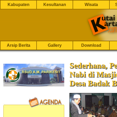
Kabupaten
Kesultanan
Wisata
Arsip Berita
Gallery
Download
Sederhana, P
Nabi di Masj
Desa Badak B