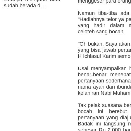
menggeser para orang 
sudah berada di ...
Namun tiba-tiba ada
"Hadiahnya telor ya p
yang hadir dalam m
celoteh sang bocah.
"Oh bukan. Saya akan 
yang bisa jawab perta
H Ichlasul Karim semb
Usai menyampaikan h
benar-benar menepat
pertanyaan sederhana 
nama ayah dan ibund
kelahiran Nabi Muha
Tak pelak suasana be
bocah ini berebut
pertanyaan yang diaj
Badak ini langsung 
sebesar Rp 2.000 ba