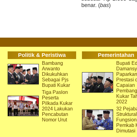
benar. (
bas
)
Politik & Peristiwa
Pemerintahan
Bambang
Bupati Ed
Arwanto
Damansy
Dikukuhkan
Paparka
Sebagai Pjs
Prestasi 
Bupati Kukar
Capaian
Pembang
Tiga Paslon
Kukar Ta
Peserta
2022
Pilkada Kukar
2024 Lakukan
32 Pejab
Pencabutan
Struktura
Nomor Urut
Fungsion
Pemkab 
Dimutasi