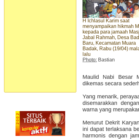
H Ichlasul Karim saat
menyampaikan hikmah M
kepada para jamaah Masj
Jabal Rahmah, Desa Ba
Baru, Kecamatan Muara
Badak, Rabu (19/04) ma
lalu
Photo:
Bastian
Maulid Nabi Besa
dikemas secara sederh
Yang menarik, perayaan
disemarakkan dengan 
warna yang merupaka
Menurut Dekrit Karyan
ini dapat terlaksana b
harmonis dengan ja