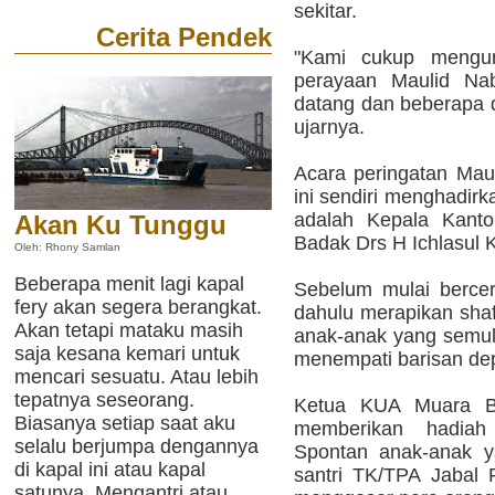
sekitar.
Cerita Pendek
"Kami cukup mengu
perayaan Maulid Nab
datang dan beberapa d
ujarnya.
Acara peringatan Mau
ini sendiri menghadirk
adalah Kepala Kant
Akan Ku Tunggu
Badak Drs H Ichlasul 
Oleh: Rhony Samlan
Beberapa menit lagi kapal
Sebelum mulai bercer
fery akan segera berangkat.
dahulu merapikan sha
Akan tetapi mataku masih
anak-anak yang semul
saja kesana kemari untuk
menempati barisan de
mencari sesuatu. Atau lebih
tepatnya seseorang.
Ketua KUA Muara Ba
Biasanya setiap saat aku
memberikan hadiah
selalu berjumpa dengannya
Spontan anak-anak y
di kapal ini atau kapal
santri TK/TPA Jabal
satunya. Mengantri atau