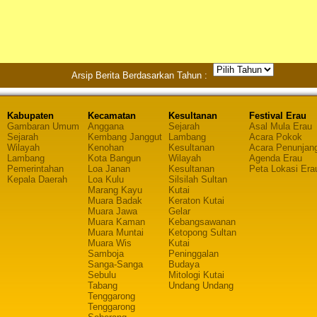
Arsip Berita Berdasarkan Tahun :
Kabupaten
Kecamatan
Kesultanan
Festival Erau
Gambaran Umum
Anggana
Sejarah
Asal Mula Erau
Sejarah
Kembang Janggut
Lambang
Acara Pokok
Wilayah
Kenohan
Kesultanan
Acara Penunjan
Lambang
Kota Bangun
Wilayah
Agenda Erau
Pemerintahan
Loa Janan
Kesultanan
Peta Lokasi Era
Kepala Daerah
Loa Kulu
Silsilah Sultan
Marang Kayu
Kutai
Muara Badak
Keraton Kutai
Muara Jawa
Gelar
Muara Kaman
Kebangsawanan
Muara Muntai
Ketopong Sultan
Muara Wis
Kutai
Samboja
Peninggalan
Sanga-Sanga
Budaya
Sebulu
Mitologi Kutai
Tabang
Undang Undang
Tenggarong
Tenggarong