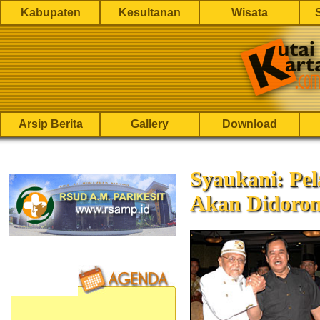
Kabupaten
Kesultanan
Wisata
Arsip Berita
Gallery
Download
Syaukani: Pe
Akan Didoron