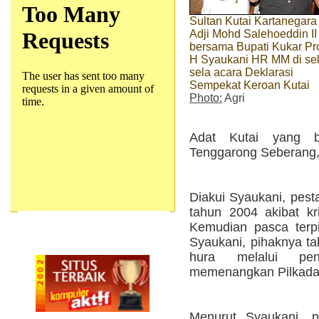
Sultan Kutai Kartanegara
Adji Mohd Salehoeddin II
bersama Bupati Kukar Pro
H Syaukani HR MM di sel
sela acara Deklarasi
Sempekat Keroan Kutai
Photo:
Agri
Adat Kutai yang 
Tenggarong Seberang, 
Diakui Syaukani, pest
tahun 2004 akibat kris
Kemudian pasca terpil
Syaukani, pihaknya ta
hura melalui pen
memenangkan Pilkada 
Menurut Syaukani, p