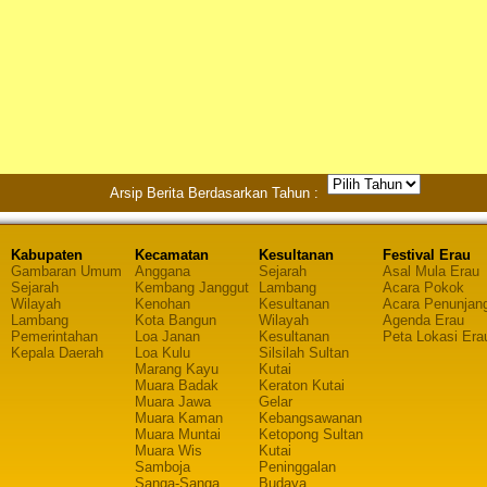
Arsip Berita Berdasarkan Tahun :
Kabupaten
Kecamatan
Kesultanan
Festival Erau
Gambaran Umum
Anggana
Sejarah
Asal Mula Erau
Sejarah
Kembang Janggut
Lambang
Acara Pokok
Wilayah
Kenohan
Kesultanan
Acara Penunjan
Lambang
Kota Bangun
Wilayah
Agenda Erau
Pemerintahan
Loa Janan
Kesultanan
Peta Lokasi Era
Kepala Daerah
Loa Kulu
Silsilah Sultan
Marang Kayu
Kutai
Muara Badak
Keraton Kutai
Muara Jawa
Gelar
Muara Kaman
Kebangsawanan
Muara Muntai
Ketopong Sultan
Muara Wis
Kutai
Samboja
Peninggalan
Sanga-Sanga
Budaya