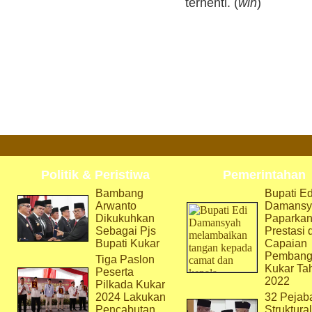
terhenti. (
win
)
Politik & Peristiwa
Pemerintahan
Bambang
Bupati Ed
Arwanto
Damansy
Dikukuhkan
Paparka
Sebagai Pjs
Prestasi 
Bupati Kukar
Capaian
Pembang
Tiga Paslon
Kukar Ta
Peserta
2022
Pilkada Kukar
2024 Lakukan
32 Pejab
Pencabutan
Struktura