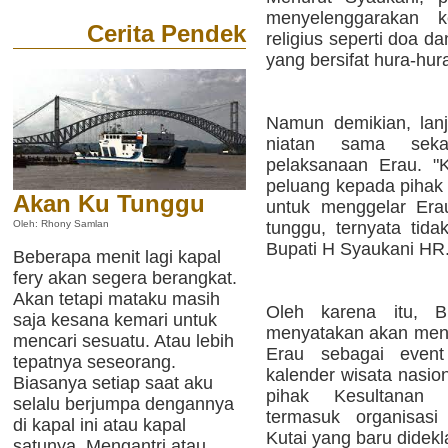
menyelenggarakan ke
Cerita Pendek
religius seperti doa da
yang bersifat hura-hur
Namun demikian, lan
niatan sama sekal
pelaksanaan Erau. "
peluang kepada pihak 
Akan Ku Tunggu
untuk menggelar Era
tunggu, ternyata tid
Oleh: Rhony Samlan
Bupati H Syaukani HR
Beberapa menit lagi kapal
fery akan segera berangkat.
Akan tetapi mataku masih
Oleh karena itu, 
saja kesana kemari untuk
menyatakan akan mendo
mencari sesuatu. Atau lebih
Erau sebagai even
tepatnya seseorang.
kalender wisata nasi
Biasanya setiap saat aku
pihak Kesultanan 
selalu berjumpa dengannya
termasuk organisas
di kapal ini atau kapal
Kutai yang baru didekl
satunya. Mengantri atau