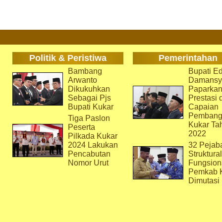
Politik & Peristiwa
Pemerintahan
Bambang
Bupati Ed
Arwanto
Damansy
Dikukuhkan
Paparka
Sebagai Pjs
Prestasi 
Bupati Kukar
Capaian
Pembang
Tiga Paslon
Kukar Ta
Peserta
2022
Pilkada Kukar
2024 Lakukan
32 Pejab
Pencabutan
Struktura
Nomor Urut
Fungsion
Pemkab 
Dimutasi