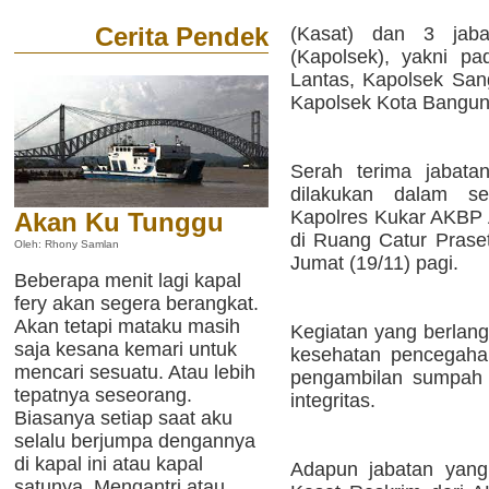
Cerita Pendek
(Kasat) dan 3 jaba
(Kapolsek), yakni pa
Lantas, Kapolsek San
Kapolsek Kota Bangun
Serah terima jabata
dilakukan dalam s
Kapolres Kukar AKBP 
Akan Ku Tunggu
di Ruang Catur Prase
Oleh: Rhony Samlan
Jumat (19/11) pagi.
Beberapa menit lagi kapal
fery akan segera berangkat.
Akan tetapi mataku masih
Kegiatan yang berlan
saja kesana kemari untuk
kesehatan pencegaha
mencari sesuatu. Atau lebih
pengambilan sumpah 
tepatnya seseorang.
integritas.
Biasanya setiap saat aku
selalu berjumpa dengannya
di kapal ini atau kapal
Adapun jabatan yang 
satunya. Mengantri atau