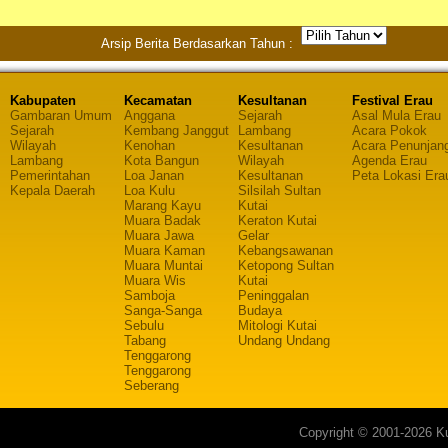
Arsip Berita Berdasarkan Tahun :
Kabupaten
Kecamatan
Kesultanan
Festival Erau
Gambaran Umum
Anggana
Sejarah
Asal Mula Erau
Sejarah
Kembang Janggut
Lambang
Acara Pokok
Wilayah
Kenohan
Kesultanan
Acara Penunjan
Lambang
Kota Bangun
Wilayah
Agenda Erau
Pemerintahan
Loa Janan
Kesultanan
Peta Lokasi Era
Kepala Daerah
Loa Kulu
Silsilah Sultan
Marang Kayu
Kutai
Muara Badak
Keraton Kutai
Muara Jawa
Gelar
Muara Kaman
Kebangsawanan
Muara Muntai
Ketopong Sultan
Muara Wis
Kutai
Samboja
Peninggalan
Sanga-Sanga
Budaya
Sebulu
Mitologi Kutai
Tabang
Undang Undang
Tenggarong
Tenggarong
Seberang
Copyright © 2001-2026 Ku