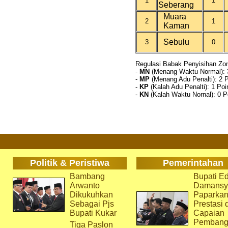
1
1
Seberang
Muara
2
1
Kaman
Sebulu
3
0
Regulasi Babak Penyisihan Zo
-
MN
(Menang Waktu Normal): 
-
MP
(Menang Adu Penalti): 2 
-
KP
(Kalah Adu Penalti): 1 Poi
-
KN
(Kalah Waktu Nornal): 0 P
Politik & Peristiwa
Pemerintahan
Bambang
Bupati Ed
Arwanto
Damansy
Dikukuhkan
Paparka
Sebagai Pjs
Prestasi 
Bupati Kukar
Capaian
Pembang
Tiga Paslon