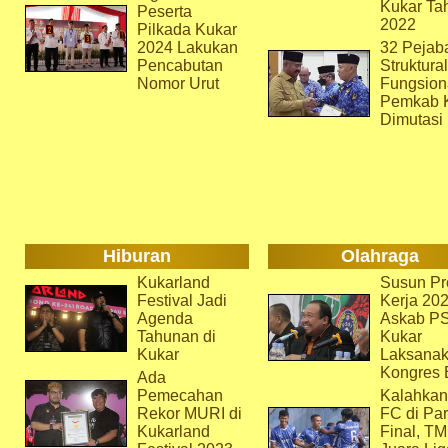
Kukar Ta
Peserta
2022
Pilkada Kukar
2024 Lakukan
32 Pejab
Pencabutan
Struktura
Nomor Urut
Fungsion
Pemkab 
Dimutasi
Hiburan
Olahraga
Kukarland
Susun Pr
Festival Jadi
Kerja 202
Agenda
Askab P
Tahunan di
Kukar
Kukar
Laksana
Kongres 
Ada
Pemecahan
Kalahkan
Rekor MURI di
FC di Par
Kukarland
Final, T