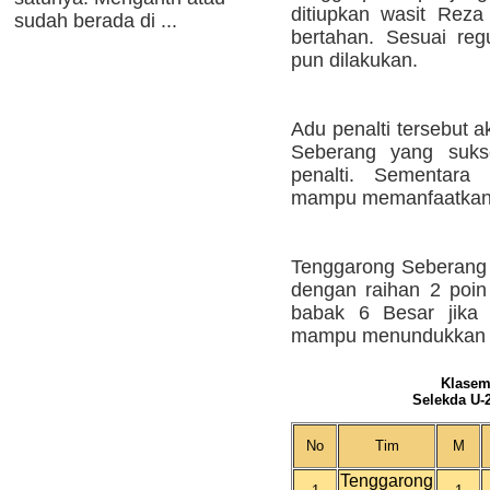
ditiupkan wasit Reza
sudah berada di ...
bertahan. Sesuai reg
pun dilakukan.
Adu penalti tersebut 
Seberang yang suks
penalti. Sementar
mampu memanfaatkan 3
Tenggarong Seberang
dengan raihan 2 poi
babak 6 Besar jika 
mampu menundukkan t
Klasem
Selekda U-
No
Tim
M
Tenggarong