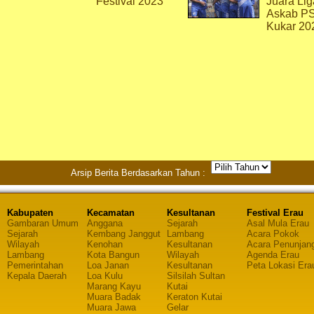
Festival 2023
Juara Lig
Askab P
Kukar 20
Arsip Berita Berdasarkan Tahun :
Kabupaten
Kecamatan
Kesultanan
Festival Erau
Gambaran Umum
Anggana
Sejarah
Asal Mula Erau
Sejarah
Kembang Janggut
Lambang
Acara Pokok
Wilayah
Kenohan
Kesultanan
Acara Penunjan
Lambang
Kota Bangun
Wilayah
Agenda Erau
Pemerintahan
Loa Janan
Kesultanan
Peta Lokasi Era
Kepala Daerah
Loa Kulu
Silsilah Sultan
Marang Kayu
Kutai
Muara Badak
Keraton Kutai
Muara Jawa
Gelar