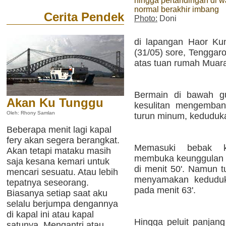
hingga pertandingan di w
normal berakhir imbang
Cerita Pendek
Photo:
Doni
di lapangan Haor Ku
(31/05) sore, Tenggar
atas tuan rumah Muar
Bermain di bawah gu
Akan Ku Tunggu
kesulitan mengemban
Oleh: Rhony Samlan
turun minum, keduduk
Beberapa menit lagi kapal
fery akan segera berangkat.
Memasuki bebak k
Akan tetapi mataku masih
membuka keunggulan l
saja kesana kemari untuk
di menit 50'. Namun
mencari sesuatu. Atau lebih
menyamakan keduduk
tepatnya seseorang.
pada menit 63'.
Biasanya setiap saat aku
selalu berjumpa dengannya
di kapal ini atau kapal
Hingga peluit panjan
satunya. Mengantri atau