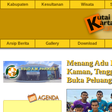
Kabupaten
Kesultanan
Wisata
Arsip Berita
Gallery
Download
Menang Adu P
Kaman, Tengg
Buka Peluang