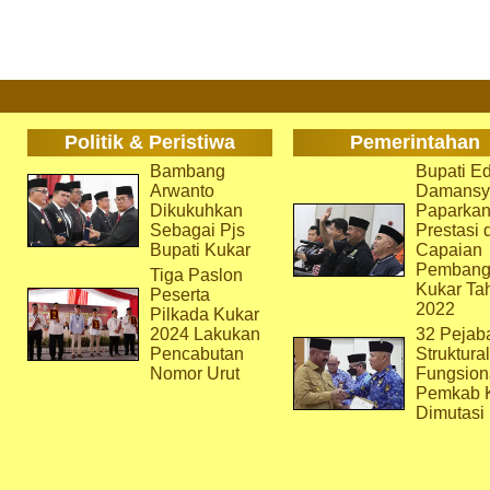
Politik & Peristiwa
Pemerintahan
Bambang
Bupati Ed
Arwanto
Damansy
Dikukuhkan
Paparka
Sebagai Pjs
Prestasi 
Bupati Kukar
Capaian
Pembang
Tiga Paslon
Kukar Ta
Peserta
2022
Pilkada Kukar
2024 Lakukan
32 Pejab
Pencabutan
Struktura
Nomor Urut
Fungsion
Pemkab 
Dimutasi