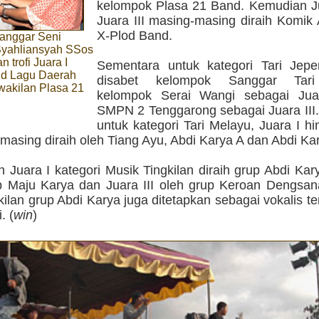
kelompok Plasa 21 Band. Kemudian Ju
Juara III masing-masing diraih Komik
X-Plod Band.
anggar Seni
yahliansyah SSos
 trofi Juara I
Sementara untuk kategori Tari Jepe
d Lagu Daerah
disabet kelompok Sanggar Tari
wakilan Plasa 21
kelompok Serai Wangi sebagai Jua
SMPN 2 Tenggarong sebagai Juara III
untuk kategori Tari Melayu, Juara I h
-masing diraih oleh Tiang Ayu, Abdi Karya A dan Abdi Ka
Juara I kategori Musik Tingkilan diraih grup Abdi Kary
up Maju Karya dan Juara III oleh grup Keroan Dengsan
kilan grup Abdi Karya juga ditetapkan sebagai vokalis te
. (
win
)