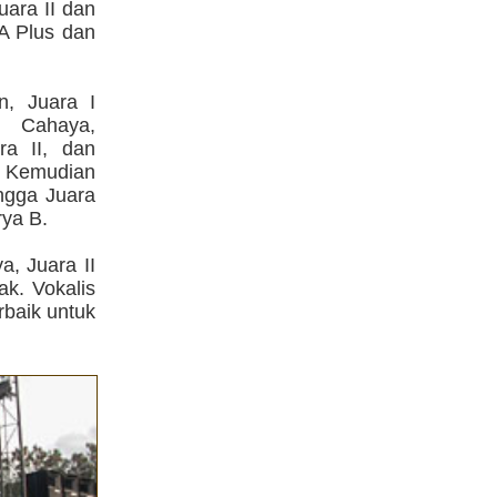
ara II dan
 A Plus dan
n, Juara I
 Cahaya,
ra II, dan
. Kemudian
ingga Juara
rya B.
a, Juara II
ak. Vokalis
rbaik untuk