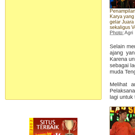
Penampilan
Karya yang
gelar Juara 
sekaligus V
Photo:
Agri
Selain men
ajang ya
Karena un
sebagai l
muda Ten
Melihat 
Pelaksana
lagi untuk