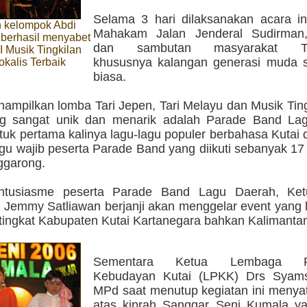
Selama 3 hari dilaksanakan acara ini
 kelompok Abdi
Mahakam Jalan Jenderal Sudirman,
 berhasil menyabet
dan sambutan masyarakat Te
I Musik Tingkilan
khususnya kalangan generasi muda s
okalis Terbaik
biasa.
ampilkan lomba Tari Jepen, Tari Melayu dan Musik Ting
ng sangat unik dan menarik adalah Parade Band La
tuk pertama kalinya lagu-lagu populer berbahasa Kutai
agu wajib peserta Parade Band yang diikuti sebanyak 1
ggarong.
antusiasme peserta Parade Band Lagu Daerah, Ket
 Jemmy Satliawan berjanji akan menggelar event yang 
 tingkat Kabupaten Kutai Kartanegara bahkan Kalimantan
Sementara Ketua Lembaga P
Kebudayan Kutai (LPKK) Drs Syams
MPd saat menutup kegiatan ini menyat
atas kiprah Sanggar Seni Kumala y