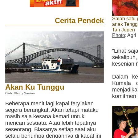
Salah satu
Cerita Pendek
anak Tengg
Tari Jepen
Photo
: Agri
"Lihat sa
sekalipun
kesenian 
Dalam ke
Kumala d
Akan Ku Tunggu
menjadik
Oleh: Rhony Samlan
komitmen 
Beberapa menit lagi kapal fery akan
segera berangkat. Akan tetapi mataku
masih saja kesana kemari untuk
mencari sesuatu. Atau lebih tepatnya
seseorang. Biasanya setiap saat aku
selalu berjumpa dengannya di kapal ini