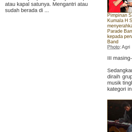
atau kapal satunya. Mengantri atau
sudah berada di ...
Pimpinan S
Kumala H S
menyerahkan
Parade Ban
kepada per
Band
Photo
: Agri
III masing
Sedangkan 
diraih gr
musik ting
kategori ini