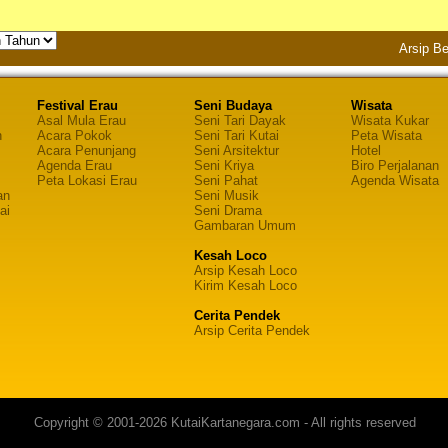
Arsip Be
Festival Erau
Seni Budaya
Wisata
Asal Mula Erau
Seni Tari Dayak
Wisata Kukar
n
Acara Pokok
Seni Tari Kutai
Peta Wisata
Acara Penunjang
Seni Arsitektur
Hotel
Agenda Erau
Seni Kriya
Biro Perjalanan
Peta Lokasi Erau
Seni Pahat
Agenda Wisata
an
Seni Musik
ai
Seni Drama
Gambaran Umum
Kesah Loco
Arsip Kesah Loco
Kirim Kesah Loco
Cerita Pendek
Arsip Cerita Pendek
Copyright © 2001-2026 KutaiKartanegara.com - All rights reserved