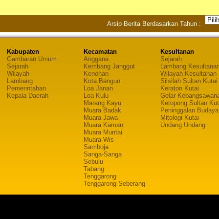
Arsip Berita Berdasarkan Tahun :
Kabupaten
Kecamatan
Kesultanan
Gambaran Umum
Anggana
Sejarah
Sejarah
Kembang Janggut
Lambang Kesultana
Wilayah
Kenohan
Wilayah Kesultanan
Lambang
Kota Bangun
Silsilah Sultan Kutai
Pemerintahan
Loa Janan
Keraton Kutai
Kepala Daerah
Loa Kulu
Gelar Kebangsawan
Marang Kayu
Ketopong Sultan Kut
Muara Badak
Peninggalan Budaya
Muara Jawa
Mitologi Kutai
Muara Kaman
Undang Undang
Muara Muntai
Muara Wis
Samboja
Sanga-Sanga
Sebulu
Tabang
Tenggarong
Tenggarong Seberang