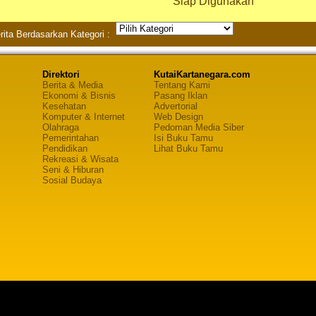
Siap Digunakan
rita Berdasarkan Kategori :
Direktori
KutaiKartanegara.com
Berita & Media
Tentang Kami
Ekonomi & Bisnis
Pasang Iklan
Kesehatan
Advertorial
Komputer & Internet
Web Design
Olahraga
Pedoman Media Siber
Pemerintahan
Isi Buku Tamu
Pendidikan
Lihat Buku Tamu
Rekreasi & Wisata
Seni & Hiburan
Sosial Budaya