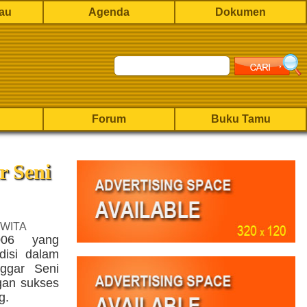
rau
Agenda
Dokumen
Forum
Buku Tamu
r Seni
 WITA
006 yang
disi dalam
ggar Seni
gan sukses
g.