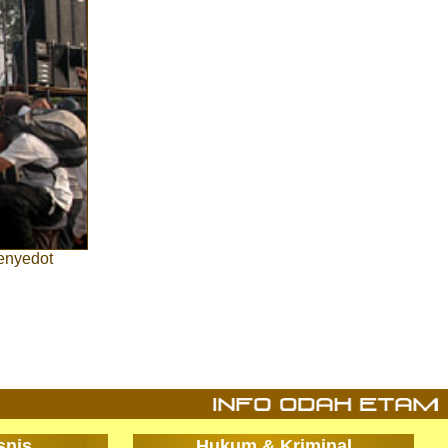
enyedot
snis
Hukum & Kriminal