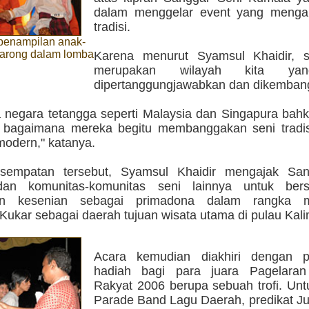
dalam menggelar event yang menga
tradisi.
 penampilan anak-
arong dalam lomba
Karena menurut Syamsul Khaidir, se
merupakan wilayah kita ya
dipertanggungjawabkan dan dikemban
ja negara tetangga seperti Malaysia dan Singapura ba
, bagaimana mereka begitu membanggakan seni tradis
modern," katanya.
sempatan tersebut, Syamsul Khaidir mengajak San
an komunitas-komunitas seni lainnya untuk ber
an kesenian sebagai primadona dalam rangka 
Kukar sebagai daerah tujuan wisata utama di pulau Kal
Acara kemudian diakhiri dengan p
hadiah bagi para juara Pagelaran
Rakyat 2006 berupa sebuah trofi. Unt
Parade Band Lagu Daerah, predikat Jua