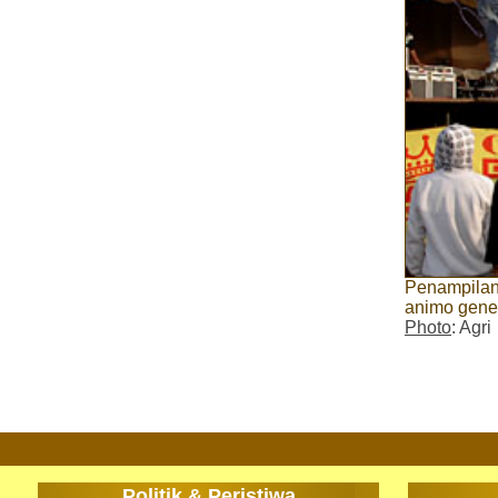
Penampilan
animo gene
Photo
: Agri
Politik & Peristiwa