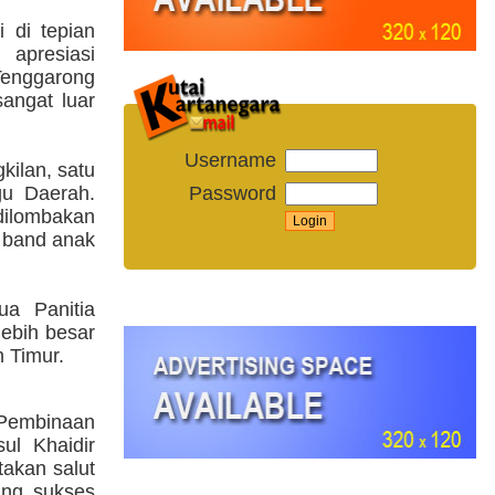
 di tepian
 apresiasi
nggarong
angat luar
Username
kilan, satu
Password
gu Daerah.
 dilombakan
7 band anak
ua Panitia
lebih besar
 Timur.
embinaan
ul Khaidir
akan salut
ang sukses