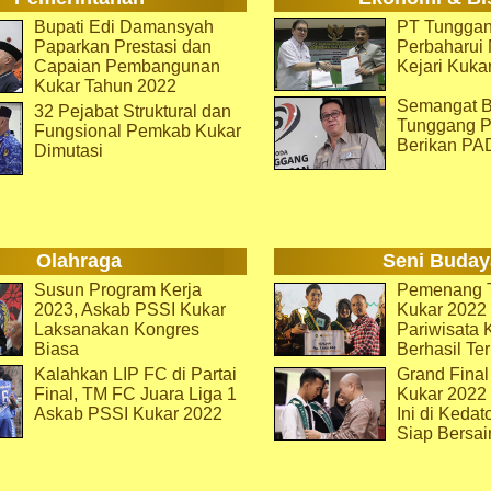
Bupati Edi Damansyah
PT Tunggan
Paparkan Prestasi dan
Perbaharu
Capaian Pembangunan
Kejari Kuka
Kukar Tahun 2022
Semangat B
32 Pejabat Struktural dan
Tunggang P
Fungsional Pemkab Kukar
Berikan PA
Dimutasi
Olahraga
Seni Buday
Susun Program Kerja
Pemenang T
2023, Askab PSSI Kukar
Kukar 2022 
Laksanakan Kongres
Pariwisata 
Biasa
Berhasil Ter
Kalahkan LIP FC di Partai
Grand Final
Final, TM FC Juara Liga 1
Kukar 2022
Askab PSSI Kukar 2022
Ini di Kedat
Siap Bersai