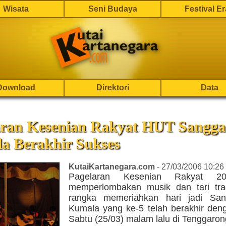
Wisata
Seni Budaya
Festival E
Download
Direktori
Data
aran Kesenian Rakyat HUT Sangga
a Berakhir Sukses
KutaiKartanegara.com
- 27/03/2006 10:26
Pagelaran Kesenian Rakyat 2
memperlombakan musik dan tari tra
rangka memeriahkan hari jadi San
Kumala yang ke-5 telah berakhir den
Sabtu (25/03) malam lalu di Tenggaron