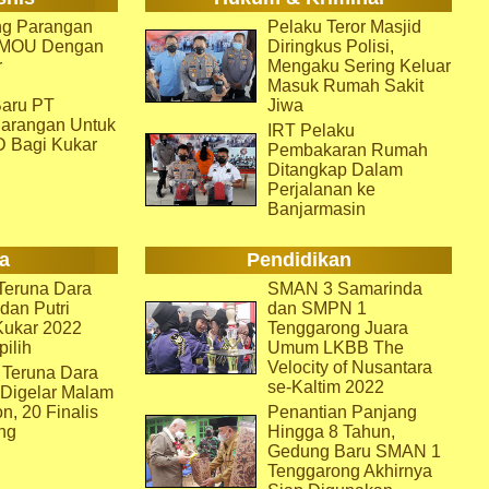
g Parangan
Pelaku Teror Masjid
i MOU Dengan
Diringkus Polisi,
r
Mengaku Sering Keluar
Masuk Rumah Sakit
aru PT
Jiwa
arangan Untuk
IRT Pelaku
D Bagi Kukar
Pembakaran Rumah
Ditangkap Dalam
Perjalanan ke
Banjarmasin
a
Pendidikan
eruna Dara
SMAN 3 Samarinda
dan Putri
dan SMPN 1
Kukar 2022
Tenggarong Juara
pilih
Umum LKBB The
Velocity of Nusantara
 Teruna Dara
se-Kaltim 2022
 Digelar Malam
on, 20 Finalis
Penantian Panjang
ng
Hingga 8 Tahun,
Gedung Baru SMAN 1
Tenggarong Akhirnya