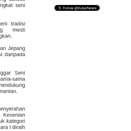
ngkat seni
ni tradisi
ng mesti
gkan.
hkan Jepang
i daripada
ggar Seni
sama-sama
mendukung
imantan.
enyerahan
 Kesenian
uk kategori
ra I diraih